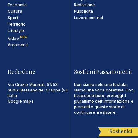
Economia
Redazione
Cultura
Pubblicità
Sport
Lavora con noi
Territorio
Lifestyle
NEW
Video
Argomenti
Redazione
Sostieni Bassanonet.it
Via Orazio Marinali, 51/53
Non siamo solo una testata,
36061 Bassano del Grappa (VI)
siamo una voce collettiva. Con
Italia
il tuo contributo, proteggi il
Google maps
pluralismo dell'informazione e
permetti a queste storie di
continuare a esistere.
Sostienici