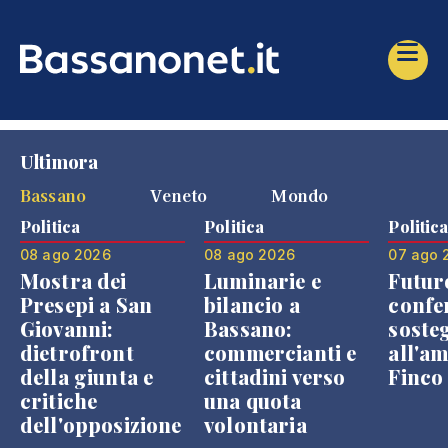
Ultimora
Bassano
Veneto
Mondo
Politica
Politica
Politic
08 ago 2026
08 ago 2026
07 ago 
Mostra dei
Luminarie e
Futur
Presepi a San
bilancio a
confe
Giovanni:
Bassano:
soste
dietrofront
commercianti e
all'a
della giunta e
cittadini verso
Finco
critiche
una quota
dell'opposizione
volontaria