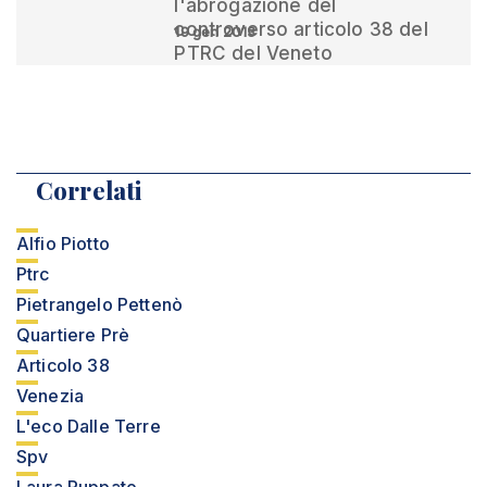
l'abrogazione del
controverso articolo 38 del
19 gen 2013
PTRC del Veneto
Correlati
Alfio Piotto
Ptrc
Pietrangelo Pettenò
Quartiere Prè
Articolo 38
Venezia
L'eco Dalle Terre
Spv