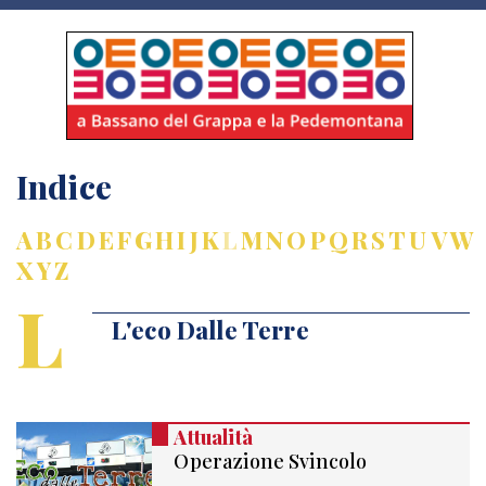
Indice
A
B
C
D
E
F
G
H
I
J
K
L
M
N
O
P
Q
R
S
T
U
V
W
X
Y
Z
L
L'eco Dalle Terre
Attualità
Operazione Svincolo