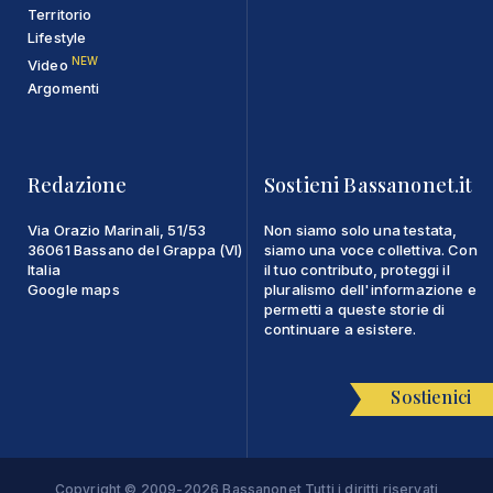
Territorio
Lifestyle
NEW
Video
Argomenti
Redazione
Sostieni Bassanonet.it
Via Orazio Marinali, 51/53
Non siamo solo una testata,
36061 Bassano del Grappa (VI)
siamo una voce collettiva. Con
Italia
il tuo contributo, proteggi il
Google maps
pluralismo dell'informazione e
permetti a queste storie di
continuare a esistere.
Sostienici
Copyright © 2009-2026 Bassanonet Tutti i diritti riservati