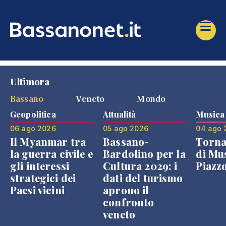
Ultimora
Bassano
Veneto
Mondo
Geopolitica
Attualità
Musica
06 ago 2026
05 ago 2026
04 ago 
Il Myanmar tra
Bassano-
Torna
la guerra civile e
Bardolino per la
di Mus
gli interessi
Cultura 2029: i
Piazz
strategici dei
dati del turismo
Paesi vicini
aprono il
confronto
veneto