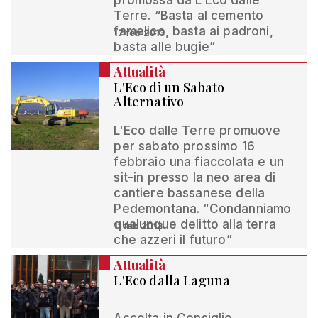
promossa da L'Eco dalle
Terre. “Basta al cemento
famelico, basta ai padroni,
17 feb 2013
basta alle bugie”
Attualità
L'Eco di un Sabato
Alternativo
L'Eco dalle Terre promuove
per sabato prossimo 16
febbraio una fiaccolata e un
sit-in presso la neo area di
cantiere bassanese della
Pedemontana. “Condanniamo
qualunque delitto alla terra
11 feb 2013
che azzeri il futuro”
Attualità
L'Eco dalla Laguna