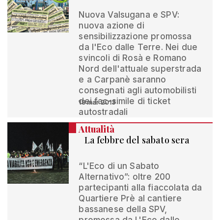
Nuova Valsugana e SPV:
nuova azione di
sensibilizzazione promossa
da l'Eco dalle Terre. Nei due
svincoli di Rosà e Romano
Nord dell'attuale superstrada
e a Carpanè saranno
consegnati agli automobilisti
dei fac-simile di ticket
18 mar 2013
autostradali
Attualità
La febbre del sabato sera
“L'Eco di un Sabato
Alternativo”: oltre 200
partecipanti alla fiaccolata da
Quartiere Prè al cantiere
bassanese della SPV,