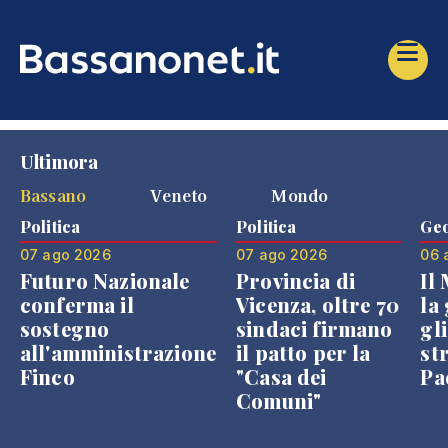
Ultimora
Bassano
Veneto
Mondo
Politica
Politica
Geo
07 ago 2026
07 ago 2026
06 
Futuro Nazionale
Provincia di
Il
conferma il
Vicenza, oltre 70
la 
sostegno
sindaci firmano
gli
all'amministrazione
il patto per la
st
Finco
"Casa dei
Pae
Comuni"