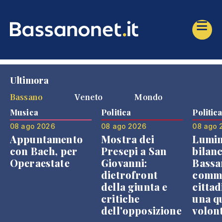
Ultimora
Bassano
Veneto
Mondo
Musica
Politica
Politic
08 ago 2026
08 ago 2026
08 ago 
Appuntamento
Mostra dei
Lumin
con Bach, per
Presepi a San
bilanc
Operaestate
Giovanni:
Bassa
dietrofront
comme
della giunta e
cittad
critiche
una q
dell'opposizione
volon