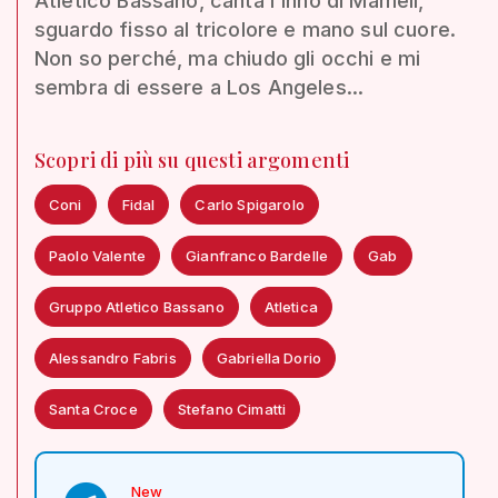
Atletico Bassano, canta l'inno di Mameli,
sguardo fisso al tricolore e mano sul cuore.
Non so perché, ma chiudo gli occhi e mi
sembra di essere a Los Angeles...
Scopri di più su questi argomenti
Coni
Fidal
Carlo Spigarolo
Paolo Valente
Gianfranco Bardelle
Gab
Gruppo Atletico Bassano
Atletica
Alessandro Fabris
Gabriella Dorio
Santa Croce
Stefano Cimatti
New