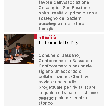
favore dell'Associazione
Oncologica San Bassiano
onlus, realtà di primo piano a
sostegno dei pazienti
oncologici e delle loro
25 giu 2013
famiglie
Attualità
La firma del D-Day
Comune di Bassano,
Confcommercio Bassano e
Confcommercio nazionale
siglano un accordo di
collaborazione. Obiettivo:
avviare uno studio
progettuale per rivitalizzare
la qualità urbana e il richiamo
commerciale del centro
06 giu 2013
storico