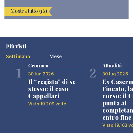
Mostra tutto (16)
Più visti
Settimana
Mese
Cronaca
Attualità
1
2
30 lug 2026
30 lug 2026
Il “regista” di se
Ex Caser
stesso: il caso
Fincato, la
Cappellari
corso: il
punta al
Visto 19.209 volte
completa
entro fine
Visto 19.163 v