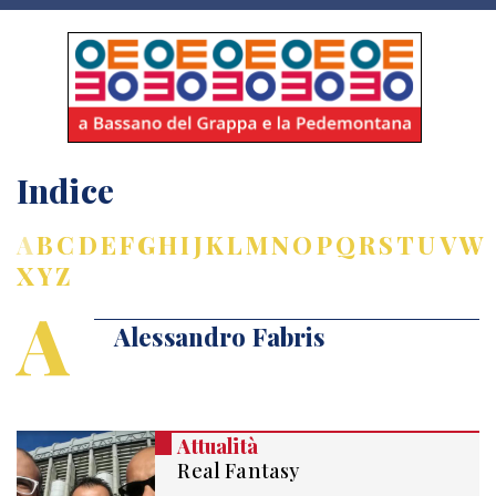
Indice
A
B
C
D
E
F
G
H
I
J
K
L
M
N
O
P
Q
R
S
T
U
V
W
X
Y
Z
A
Alessandro Fabris
Attualità
Real Fantasy