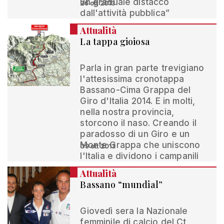
un graduale distacco
26 ott 2013
dall'attività pubblica”
Attualità
La tappa gioiosa
Parla in gran parte trevigiano
l'attesissima cronotappa
Bassano-Cima Grappa del
Giro d'Italia 2014. E in molti,
nella nostra provincia,
storcono il naso. Creando il
paradosso di un Giro e un
Monte Grappa che uniscono
09 ott 2013
l'Italia e dividono i campanili
Attualità
Bassano “mundial”
Giovedì sera la Nazionale
femminile di calcio del Ct