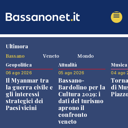
Ultimora
Bassano
Veneto
Mondo
Geopolitica
Attualità
Musica
06 ago 2026
05 ago 2026
04 ago 
Il Myanmar tra
Bassano-
Torna
la guerra civile e
Bardolino per la
di Mus
gli interessi
Cultura 2029: i
Piazz
strategici dei
dati del turismo
Paesi vicini
aprono il
confronto
veneto