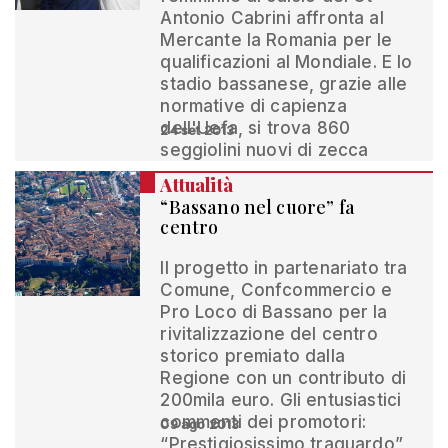
Antonio Cabrini affronta al
Mercante la Romania per le
qualificazioni al Mondiale. E lo
stadio bassanese, grazie alle
normative di capienza
dell'Uefa, si trova 860
24 set 2013
seggiolini nuovi di zecca
Attualità
“Bassano nel cuore” fa
centro
Il progetto in partenariato tra
Comune, Confcommercio e
Pro Loco di Bassano per la
rivitalizzazione del centro
storico premiato dalla
Regione con un contributo di
200mila euro. Gli entusiastici
commenti dei promotori:
09 ago 2013
“Prestigiosissimo traguardo”