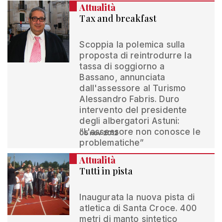
Attualità
Tax and breakfast
Scoppia la polemica sulla
proposta di reintrodurre la
tassa di soggiorno a
Bassano, annunciata
dall'assessore al Turismo
Alessandro Fabris. Duro
intervento del presidente
degli albergatori Astuni:
“L'assessore non conosce le
05 nov 2012
problematiche”
Attualità
Tutti in pista
Inaugurata la nuova pista di
atletica di Santa Croce. 400
metri di manto sintetico