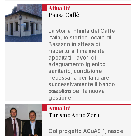
Attualità
Pausa Caffè
La storia infinita del Caffè
Italia, lo storico locale di
Bassano in attesa di
riapertura. Finalmente
appaltati i lavori di
adeguamento igienico
sanitario, condizione
necessaria per lanciare
successivamente il bando
pubblico per la nuova
03 dic 2013
gestione
Attualità
Turismo Anno Zero
Col progetto AQuAS 1, nasce