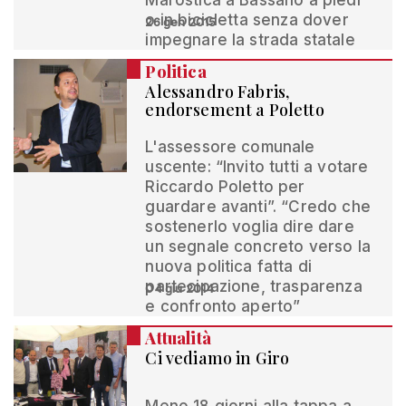
Marostica a Bassano a piedi
o in bicicletta senza dover
26 gen 2015
impegnare la strada statale
Politica
Alessandro Fabris,
endorsement a Poletto
L'assessore comunale
uscente: “Invito tutti a votare
Riccardo Poletto per
guardare avanti”. “Credo che
sostenerlo voglia dire dare
un segnale concreto verso la
nuova politica fatta di
partecipazione, trasparenza
04 giu 2014
e confronto aperto”
Attualità
Ci vediamo in Giro