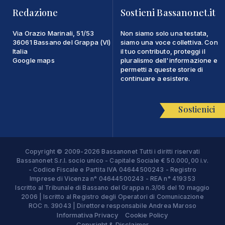
Redazione
Sostieni Bassanonet.it
Via Orazio Marinali, 51/53
Non siamo solo una testata,
36061 Bassano del Grappa (VI)
siamo una voce collettiva. Con
Italia
il tuo contributo, proteggi il
Google maps
pluralismo dell'informazione e
permetti a queste storie di
continuare a esistere.
Sostienici
Copyright © 2009-2026 Bassanonet Tutti i diritti riservati
Bassanonet S.r.l. socio unico - Capitale Sociale € 50.000,00 i.v.
- Codice Fiscale e Partita IVA 04644500243 - Registro
Imprese di Vicenza n° 04644500243 - REA n° 419353
Iscritto al Tribunale di Bassano del Grappa n.3/06 del 10 maggio
2006 | Iscritto al Registro degli Operatori di Comunicazione
ROC n. 39043 | Direttore responsabile Andrea Maroso
Informativa Privacy
Cookie Policy
Copyright & Disclaimer