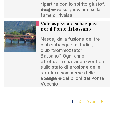
ripartire con lo spirito giusto”.
Puntando sui giovani e sulla
16 lug 2012
fame di rivalsa
Videoispezione subacquea
per il Ponte di Bassano
Nasce, dalla fusione dei tre
club subacquei cittadini, il
club “Sommozzatori
Bassano”. Ogni anno
effettuerà una video-verifica
sullo stato di erosione delle
strutture sommerse delle
sponde e dei piloni del Ponte
02 mag 2012
Vecchio
1
2
Avanti