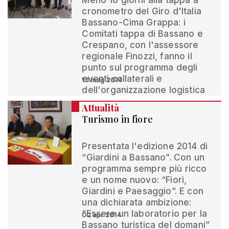
Meno 18 giorni alla tappa a
cronometro del Giro d'Italia
Bassano-Cima Grappa: i
Comitati tappa di Bassano e
Crespano, con l'assessore
regionale Finozzi, fanno il
punto sul programma degli
eventi collaterali e
13 mag 2014
dell'organizzazione logistica
Attualità
Turismo in fiore
Presentata l'edizione 2014 di
“Giardini a Bassano”. Con un
programma sempre più ricco
e un nome nuovo: “Fiori,
Giardini e Paesaggio”. E con
una dichiarata ambizione:
“Essere un laboratorio per la
02 apr 2014
Bassano turistica del domani”