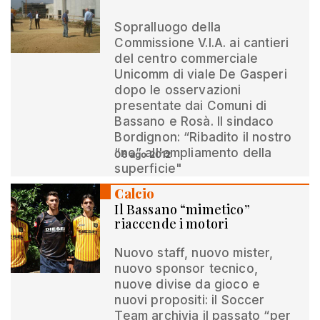
Sopralluogo della
Commissione V.I.A. ai cantieri
del centro commerciale
Unicomm di viale De Gasperi
dopo le osservazioni
presentate dai Comuni di
Bassano e Rosà. Il sindaco
Bordignon: “Ribadito il nostro
“no” all'ampliamento della
06 ago 2012
superficie"
Calcio
Il Bassano “mimetico”
riaccende i motori
Nuovo staff, nuovo mister,
nuovo sponsor tecnico,
nuove divise da gioco e
nuovi propositi: il Soccer
Team archivia il passato “per