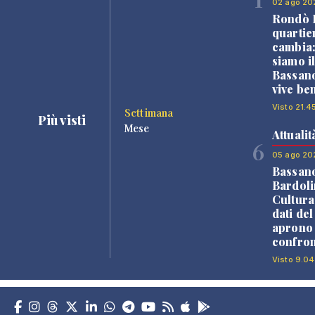
02 ago 20
Rondò B
quartie
cambia
siamo i
Bassano
vive be
Visto 21.4
Settimana
Più visti
Mese
Attualit
6
05 ago 20
Bassan
Bardoli
Cultura
dati de
aprono 
confron
Visto 9.04