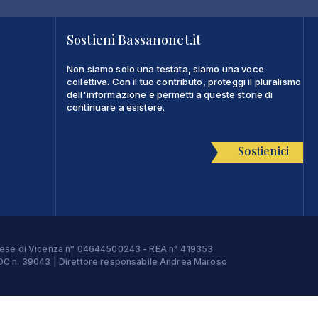
Sostieni Bassanonet.it
Non siamo solo una testata, siamo una voce
collettiva. Con il tuo contributo, proteggi il pluralismo
dell'informazione e permetti a queste storie di
continuare a esistere.
Sostienici
Imprese di Vicenza n° 04644500243 - REA n° 419353
e ROC n. 39043 | Direttore responsabile Andrea Maroso