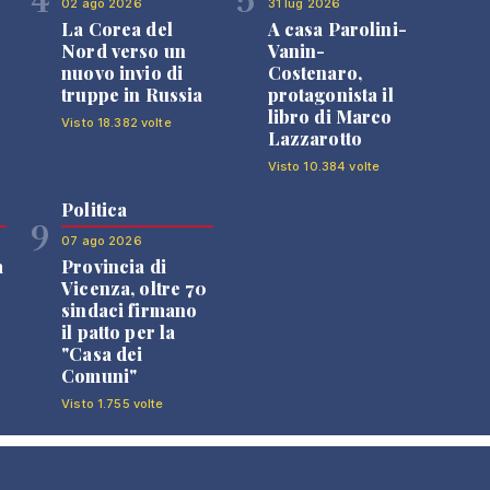
02 ago 2026
31 lug 2026
La Corea del
A casa Parolini-
Nord verso un
Vanin-
nuovo invio di
Costenaro,
truppe in Russia
protagonista il
libro di Marco
Visto 18.382 volte
Lazzarotto
Visto 10.384 volte
Politica
9
07 ago 2026
a
Provincia di
Vicenza, oltre 70
sindaci firmano
il patto per la
"Casa dei
Comuni"
Visto 1.755 volte