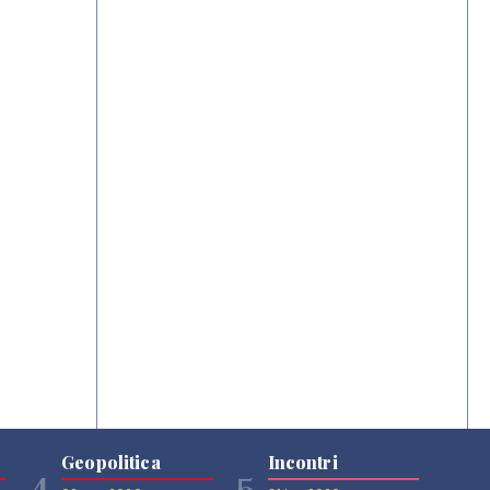
Geopolitica
Incontri
4
5