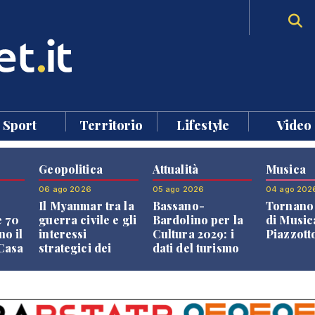
Sport
Territorio
Lifestyle
Video
Geopolitica
Attualità
Musica
06 ago 2026
05 ago 2026
04 ago 202
Il Myanmar tra la
Bassano-
Tornano 
e 70
guerra civile e gli
Bardolino per la
di Music
no il
interessi
Cultura 2029: i
Piazzott
"Casa
strategici dei
dati del turismo
Paesi vicini
aprono il
confronto veneto