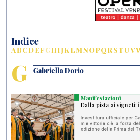
Indice
A
B
C
D
E
F
G
H
I
J
K
L
M
N
O
P
Q
R
S
T
U
V
G
Gabriella Dorio
Manifestazioni
Dalla pista ai vigneti:
Investitura ufficiale per G
mie vittorie c’è la forza de
edizione della Prima del T