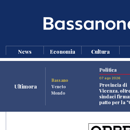
News
Economia
Cultura
Politica
07 ago 2026
Bassano
Provincia di
Ultimora
Veneto
Vicenza, oltr
Mondo
sindaci firma
patto per la 
dei Comuni"