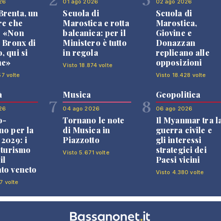
26
01 ago 2026
02 ago 2026
renta, un
Scuola di
Scuola di
re che
Marostica e rotta
Marostica,
: «Non
balcanica: per il
Giovine e
l Bronx di
Ministero è tutto
Donazzan
, qui si
in regola
replicano alle
ne»
opposizioni
Visto 18.874 volte
57 volte
Visto 18.428 volte
à
Musica
Geopolitica
7
8
26
04 ago 2026
06 ago 2026
o-
Tornano le note
Il Myanmar tra l
no per la
di Musica in
guerra civile e
 2029: i
Piazzotto
gli interessi
l turismo
strategici dei
Visto 5.671 volte
il
Paesi vicini
to veneto
Visto 4.380 volte
7 volte