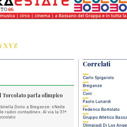
W
X
Y
Z
Correlati
Carlo Spigarolo
Breganze
Coni
 il Torcolato parla olimpico
Paolo Lunardi
abriella Dorio a Breganze: «Nelle
Federico Bortolato
lle radici contadine». Al via la 31ª
orcolato
Gruppo Atletico Bass
Olimpiadi Di Los Ang