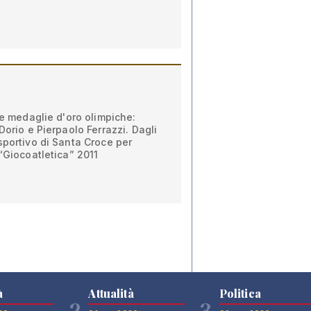
re medaglie d'oro olimpiche:
Dorio e Pierpaolo Ferrazzi. Dagli
sportivo di Santa Croce per
 “Giocoatletica” 2011
à
Attualità
Politica
2
3