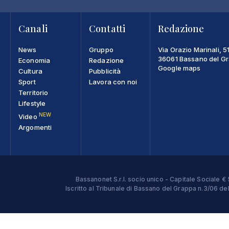
Canali
Contatti
Redazione
News
Gruppo
Via Orazio Marinali, 5
36061 Bassano del Gra
Economia
Redazione
Google maps
Cultura
Pubblicità
Sport
Lavora con noi
Territorio
Lifestyle
NEW
Video
Argomenti
Bassanonet S.r.l. socio unico - Capitale Sociale
Iscritto al Tribunale di Bassano del Grappa n.3/06 d