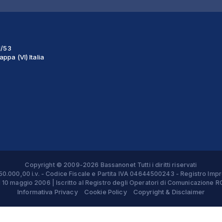
1/53
ppa (VI) Italia
Copyright © 2009-2026 Bassanonet Tutti i diritti riservati
 € 50.000,00 i.v. - Codice Fiscale e Partita IVA 04644500243 - Registro 
el 10 maggio 2006 | Iscritto al Registro degli Operatori di Comunicazion
Informativa Privacy
Cookie Policy
Copyright & Disclaimer