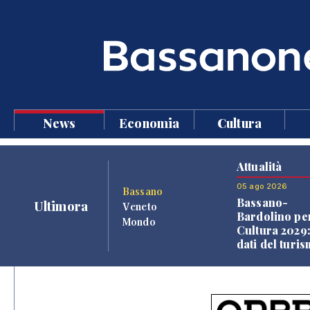
News
Economia
Cultura
Attualità
05 ago 2026
Bassano
Bassano-
Ultimora
Veneto
Bardolino per
Mondo
Cultura 2029:
dati del turi
aprono il
confronto ve