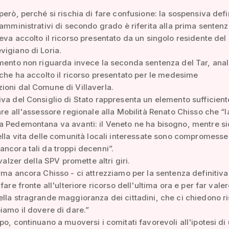
però, perché si rischia di fare confusione: la sospensiva defi
 amministrativi di secondo grado è riferita alla prima sentenz
eva accolto il ricorso presentato da un singolo residente del
igiano di Loria.
mento non riguarda invece la seconda sentenza del Tar, ana
 che ha accolto il ricorso presentato per le medesime
oni dal Comune di Villaverla.
va del Consiglio di Stato rappresenta un elemento sufficient
are all'assessore regionale alla Mobilità Renato Chisso che “l
a Pedemontana va avanti: il Veneto ne ha bisogno, mentre s
ella vita delle comunità locali interessate sono compromesse
ncora tali da troppi decenni”.
 valzer della SPV promette altri giri.
rma ancora Chisso - ci attrezziamo per la sentenza definitiva
fare fronte all'ulteriore ricorso dell'ultima ora e per far valer
lla stragrande maggioranza dei cittadini, che ci chiedono r
iamo il dovere di dare.”
po, continuano a muoversi i comitati favorevoli all'ipotesi di