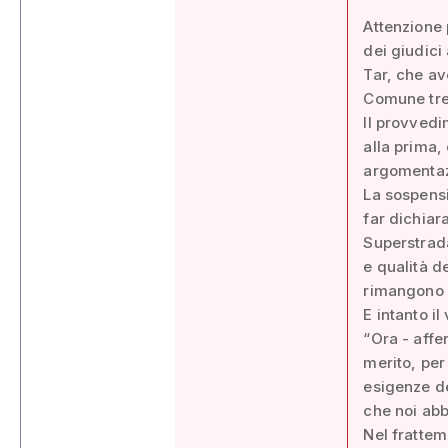
Attenzione 
dei giudici
Tar, che av
Comune trev
Il provvedi
alla prima,
argomentazi
La sospensi
far dichiar
Superstrad
e qualità d
rimangono a
E intanto il
“Ora - affe
merito, per 
esigenze de
che noi abb
Nel frattem