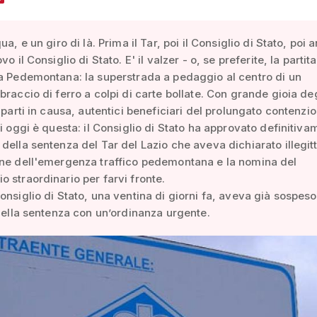
ua, e un giro di là. Prima il Tar, poi il Consiglio di Stato, poi a
vo il Consiglio di Stato. E' il valzer - o, se preferite, la partit
a Pedemontana: la superstrada a pedaggio al centro di un
braccio di ferro a colpi di carte bollate. Con grande gioia degl
e parti in causa, autentici beneficiari del prolungato contenzio
di oggi è questa: il Consiglio di Stato ha approvato definitiva
della sentenza del Tar del Lazio che aveva dichiarato illegit
one dell'emergenza traffico pedemontana e la nomina del
 straordinario per farvi fronte.
onsiglio di Stato, una ventina di giorni fa, aveva già sospeso
quella sentenza con un’ordinanza urgente.