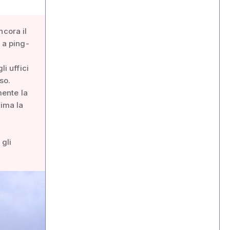
ncora il
a a ping-
i uffici
so.
mente la
tima la
 gli