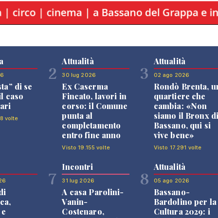
a
Attualità
Attualità
2
3
26
30 lug 2026
02 ago 2026
sta” di se
Ex Caserma
Rondò Brenta, u
il caso
Fincato, lavori in
quartiere che
ari
corso: il Comune
cambia: «Non
punta al
siamo il Bronx d
8 volte
completamento
Bassano, qui si
entro fine anno
vive bene»
Visto 19.155 volte
Visto 17.291 volte
Incontri
Attualità
7
8
26
31 lug 2026
05 ago 2026
di
A casa Parolini-
Bassano-
ca,
Vanin-
Bardolino per la
 e
Costenaro,
Cultura 2029: i