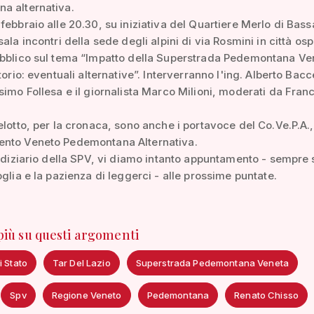
a alternativa.
febbraio alle 20.30, su iniziativa del Quartiere Merlo di Bas
ala incontri della sede degli alpini di via Rosmini in città osp
ubblico sul tema “Impatto della Superstrada Pedemontana Ve
torio: eventuali alternative”. Interverranno l'ing. Alberto Bac
simo Follesa e il giornalista Marco Milioni, moderati da Fra
elotto, per la cronaca, sono anche i portavoce del Co.Ve.P.A., 
nto Veneto Pedemontana Alternativa.
iudiziario della SPV, vi diamo intanto appuntamento - sempre 
oglia e la pazienza di leggerci - alle prossime puntate.
 più su questi argomenti
i Stato
Tar Del Lazio
Superstrada Pedemontana Veneta
Spv
Regione Veneto
Pedemontana
Renato Chisso