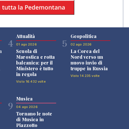
Attualità
Geopolitica
4
5
01 ago 2026
02 ago 2026
n
Scuola di
La Corea del
Marostica e rotta
Nord verso un
balcanica: per il
nuovo invio di
i
Ministero è tutto
truppe in Russia
in regola
Visto 14.235 volte
Visto 16.432 volte
Musica
9
04 ago 2026
Tornano le note
di Musica in
Piazzotto