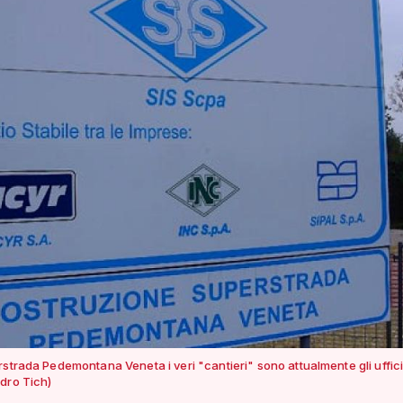
strada Pedemontana Veneta i veri "cantieri" sono attualmente gli uffici 
dro Tich)