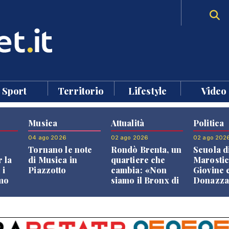
Sport
Territorio
Lifestyle
Video
Musica
Attualità
Politica
04 ago 2026
02 ago 2026
02 ago 202
Tornano le note
Rondò Brenta, un
Scuola d
 la
di Musica in
quartiere che
Marostic
 i
Piazzotto
cambia: «Non
Giovine 
smo
siamo il Bronx di
Donazz
Bassano, qui si
replican
neto
vive bene»
opposizi