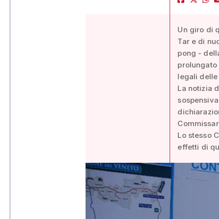
Un giro di q
Tar e di nuo
pong - dell
prolungato 
legali dell
La notizia 
sospensiva 
dichiarazi
Commissario
Lo stesso C
effetti di 