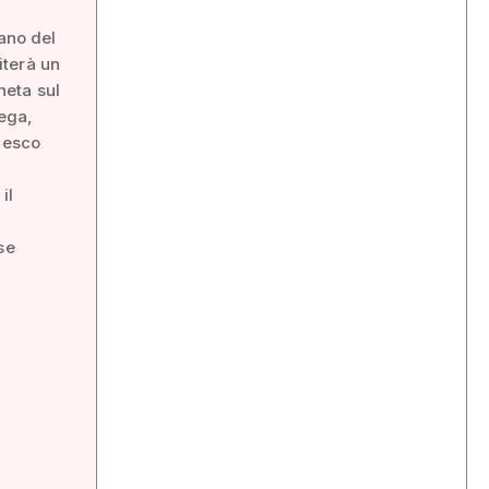
sano del
iterà un
neta sul
cega,
ncesco
il
se