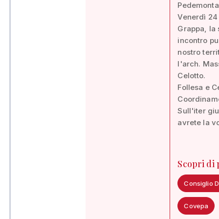
Pedemontan
Venerdì 24 
Grappa, la s
incontro p
nostro terri
l'arch. Mas
Celotto.
Follesa e C
Coordiname
Sull'iter g
avrete la v
Scopri di
Consiglio D
Covepa