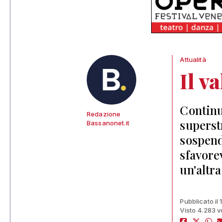
Attualità
Il v
Continua
Redazione
superst
Bassanonet.it
sospend
sfavore
un'altr
Pubblicato il
Visto 4.283 v