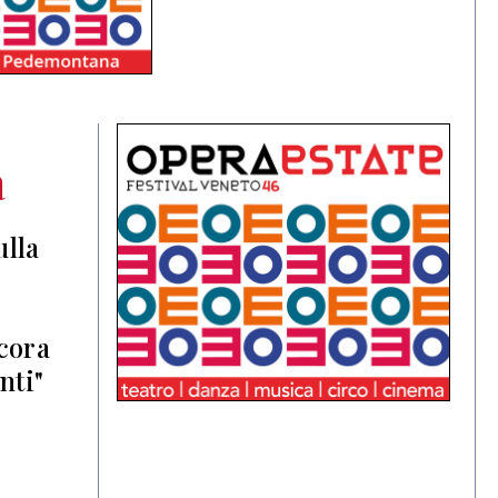
a
ulla
ncora
nti"