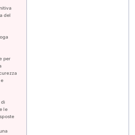
nitiva
a del
loga
e per
a
icurezza
 e
 di
e le
isposte
 una