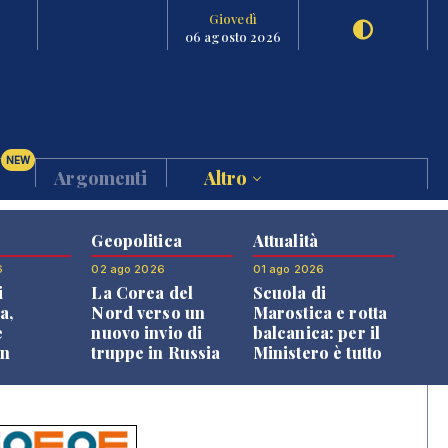
Giovedì
06 agosto 2026
NEW
Argomenti
Altro
Geopolitica
Attualità
6
02 ago 2026
01 ago 2026
i
La Corea del
Scuola di
a,
Nord verso un
Marostica e rotta
e
nuovo invio di
balcanica: per il
an
truppe in Russia
Ministero è tutto
o alle
in regola
oni