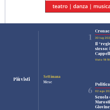
Cronac
1
30 lug 20
Il “regi
stesso: 
Cappell
Visto 19.18
Settimana
Più visti
Mese
Politica
6
02 ago 20
Scuola 
Marosti
Giovine