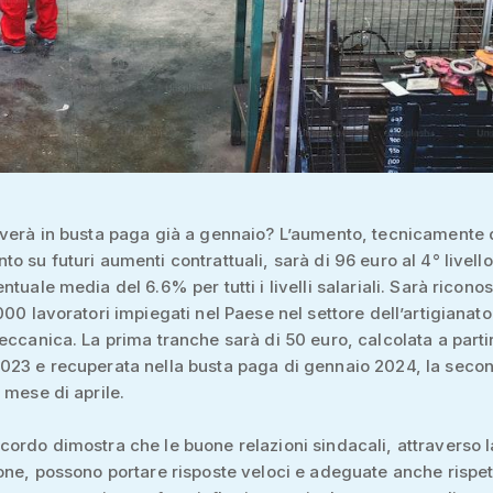
verà in busta paga già a gennaio? L’aumento, tecnicamente d
o su futuri aumenti contrattuali, sarà di 96 euro al 4° livello
tuale media del 6.6% per tutti i livelli salariali. Sarà ricono
000 lavoratori impiegati nel Paese nel settore dell’artigianato
eccanica. La prima tranche sarà di 50 euro, calcolata a parti
023 e recuperata nella busta paga di gennaio 2024, la seco
 mese di aprile.
ordo dimostra che le buone relazioni sindacali, attraverso l
one, possono portare risposte veloci e adeguate anche rispet