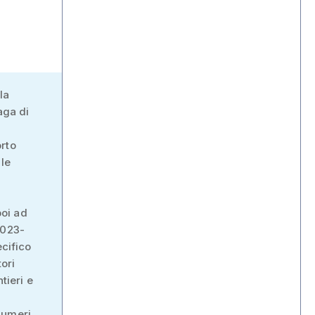
la
aga di
orto
lle
poi ad
2023-
ecifico
ori
tieri e
numeri