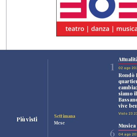
Attualit
1
02 ago 20
Rondò B
quartie
cambia
siamo i
Bassano
vive be
Visto 23.2
Settimana
Più visti
Mese
Musica
6
04 ago 20