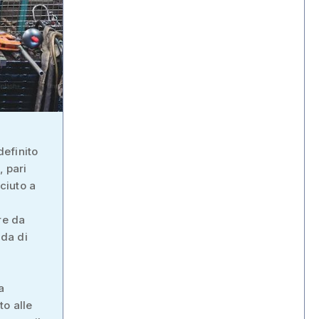
efinito
, pari
sciuto a
re da
nda di
a
to alle