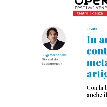
Lavoro
In a
cont
Luigi Marcadella
meta
Giornalista
Bassanonet.it
arti
Con la 
anche i