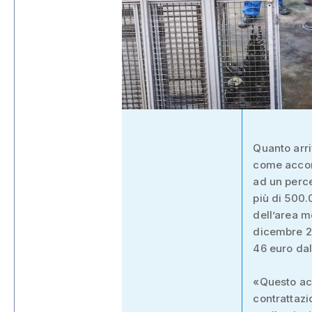
Quanto arri
come accont
ad un percen
più di 500.
dell’area m
dicembre 2
46 euro dal
«Questo acc
contrattazi