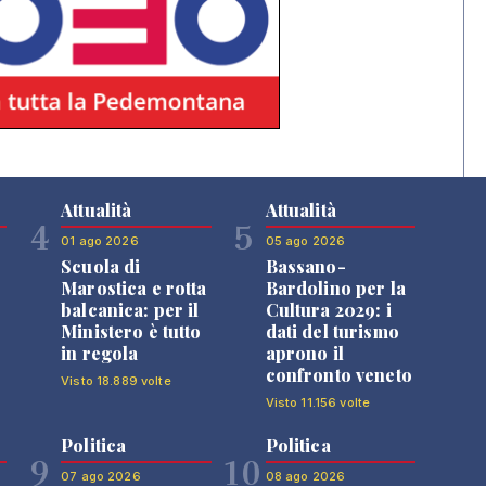
Attualità
Attualità
4
5
01 ago 2026
05 ago 2026
Scuola di
Bassano-
Marostica e rotta
Bardolino per la
balcanica: per il
Cultura 2029: i
Ministero è tutto
dati del turismo
in regola
aprono il
confronto veneto
Visto 18.889 volte
Visto 11.156 volte
Politica
Politica
9
10
07 ago 2026
08 ago 2026