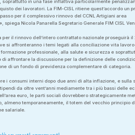
, soprattutto in una fase inflattiva particolarmente penalizzan
quisto dei lavoratori. La FIM-CISL ritiene quest’accordo un p
passo per il complessivo rinnovo del CCNL Artigiani area
, spiega Nicola Panarella Segretario Generale FIM CISL Ven
a per il rinnovo dell’intero contrattato nazionale proseguirà il
e si affronteranno i temi legati alla conciliazione vita lavoro
a formazione professionale, alla salute e sicurezza e soprattu
di affrontare la discussione per la definizione delle condizi
ione di un fondo di previdenza complementare di categoria.
re i consumi interni dopo due anni di alta inflazione, e sulla 
 stipendi da oltre vent’anni mediamente tra i più bassi delle 
ll’area euro, le parti sociali dovrebbero strategicamente me
o, almeno temporaneamente, il totem del vecchio principio d
 salariale.