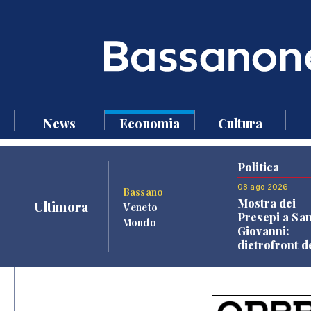
News
Economia
Cultura
Politica
08 ago 2026
Bassano
Mostra dei
Ultimora
Veneto
Presepi a Sa
Mondo
Giovanni:
dietrofront d
giunta e criti
dell'opposiz