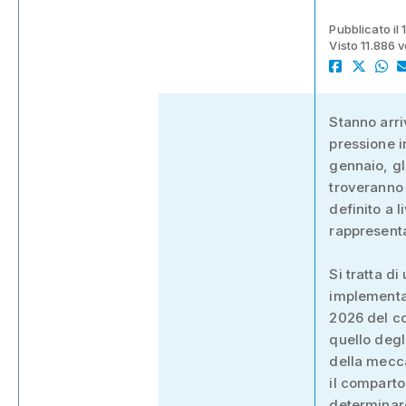
Pubblicato il
Visto 11.886 v
Stanno arriv
pressione i
gennaio, gl
troveranno 
definito a 
rappresenta
Si tratta d
implementar
2026 del co
quello degl
della mecca
il comparto 
determinare