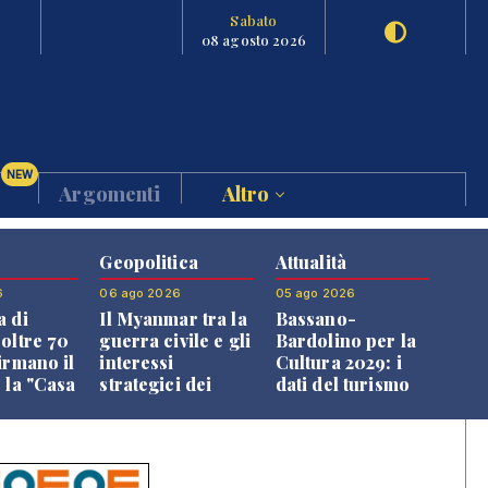
Sabato
08 agosto 2026
NEW
Argomenti
Altro
Geopolitica
Attualità
6
06 ago 2026
05 ago 2026
a di
Il Myanmar tra la
Bassano-
 oltre 70
guerra civile e gli
Bardolino per la
irmano il
interessi
Cultura 2029: i
 la "Casa
strategici dei
dati del turismo
uni"
Paesi vicini
aprono il
confronto veneto