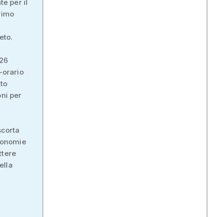
te per il
rimo
eto.
 26
-orario
tto
oni per
scorta
economie
ttere
ella