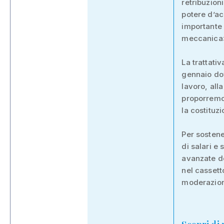
retribuzioni
potere d’ac
importante 
meccanica»
La trattativ
gennaio dov
lavoro, all
proporremo 
la costituz
Per sostene
di salari e
avanzate de
nel cassett
moderazione