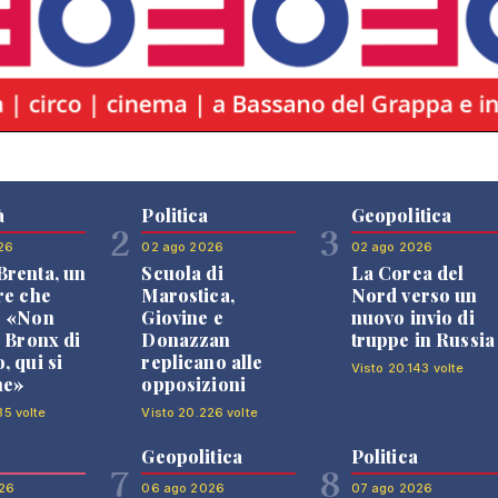
à
Politica
Geopolitica
2
3
26
02 ago 2026
02 ago 2026
renta, un
Scuola di
La Corea del
re che
Marostica,
Nord verso un
: «Non
Giovine e
nuovo invio di
l Bronx di
Donazzan
truppe in Russia
, qui si
replicano alle
Visto 20.143 volte
ne»
opposizioni
35 volte
Visto 20.226 volte
Geopolitica
Politica
7
8
26
06 ago 2026
07 ago 2026