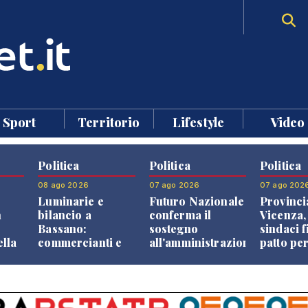
Sport
Territorio
Lifestyle
Video
Politica
Politica
Politica
08 ago 2026
07 ago 2026
07 ago 202
Luminarie e
Futuro Nazionale
Provinci
n
bilancio a
conferma il
Vicenza,
Bassano:
sostegno
sindaci f
ella
commercianti e
all'amministrazione
patto per
che
cittadini verso
Finco
dei Com
ione
una quota
volontaria