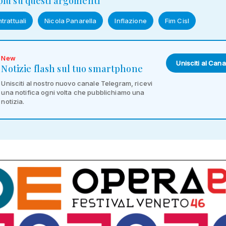
 più su questi argomenti
trattuali
Nicola Panarella
Inflazione
Fim Cisl
New
Unisciti al Cana
Notizie flash sul tuo smartphone
Unisciti al nostro nuovo canale Telegram, ricevi
una notifica ogni volta che pubblichiamo una
notizia.