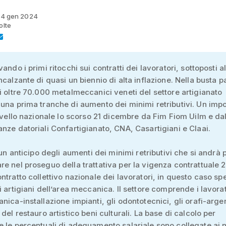
 14 gen 2024
olte
ando i primi ritocchi sui contratti dei lavoratori, sottoposti al
ncalzante di quasi un biennio di alta inflazione. Nella busta p
i oltre 70.000 metalmeccanici veneti del settore artigianato
una prima tranche di aumento dei minimi retributivi. Un imp
livello nazionale lo scorso 21 dicembre da Fim Fiom Uilm e da
nze datoriali Confartigianato, CNA, Casartigiani e Claai.
i un anticipo degli aumenti dei minimi retributivi che si andrà 
e nel proseguo della trattativa per la vigenza contrattuale 
ntratto collettivo nazionale dei lavoratori, in questo caso sp
i artigiani dell’area meccanica. Il settore comprende i lavorat
nica-installazione impianti, gli odontotecnici, gli orafi-argen
del restauro artistico beni culturali. La base di calcolo per
 le percentuali di adeguamento salariale sono collegate ai 