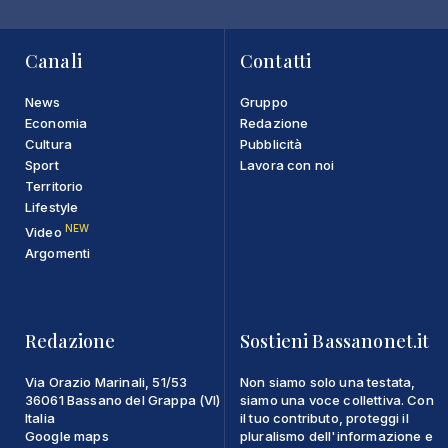
Canali
Contatti
News
Gruppo
Economia
Redazione
Cultura
Pubblicità
Sport
Lavora con noi
Territorio
Lifestyle
NEW
Video
Argomenti
Redazione
Sostieni Bassanonet.it
Via Orazio Marinali, 51/53
Non siamo solo una testata,
36061 Bassano del Grappa (VI)
siamo una voce collettiva. Con
Italia
il tuo contributo, proteggi il
Google maps
pluralismo dell'informazione e