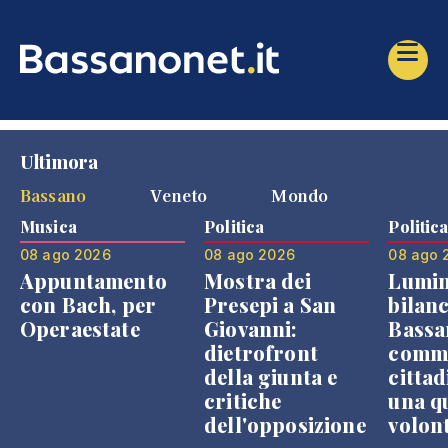
Ultimora
Bassano
Veneto
Mondo
Musica
Politica
Politic
08 ago 2026
08 ago 2026
08 ago 
Appuntamento
Mostra dei
Lumin
con Bach, per
Presepi a San
bilanc
Operaestate
Giovanni:
Bassa
dietrofront
comme
della giunta e
cittad
critiche
una q
dell'opposizione
volon