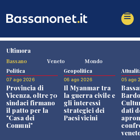
Ultimora
Bassano
Veneto
Mondo
Politica
Geopolitica
Attualit
07 ago 2026
06 ago 2026
05 ago 
Provincia di
Il Myanmar tra
Bassa
Vicenza, oltre 70
la guerra civile e
Bardo
sindaci firmano
gli interessi
Cultur
il patto per la
strategici dei
dati d
"Casa dei
Paesi vicini
apron
Comuni"
confr
venet