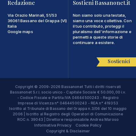
Redazione
Sostieni Bassanonet.it
Via Orazio Marinali, 51/53
Non siamo solo una testata,
36061 Bassano del Grappa (VI)
siamo una voce collettiva. Con
Italia
il tuo contributo, proteggi il
Google maps
pluralismo dell'informazione e
permetti a queste storie di
continuare a esistere.
Sostienici
Copyright © 2009-2026 Bassanonet Tutti i diritti riservati
Bassanonet S.r.l. socio unico - Capitale Sociale € 50.000,00 i.v.
- Codice Fiscale e Partita IVA 04644500243 - Registro
Imprese di Vicenza n° 04644500243 - REA n° 419353
Iscritto al Tribunale di Bassano del Grappa n.3/06 del 10 maggio
2006 | Iscritto al Registro degli Operatori di Comunicazione
ROC n. 39043 | Direttore responsabile Andrea Maroso
Informativa Privacy
Cookie Policy
Copyright & Disclaimer