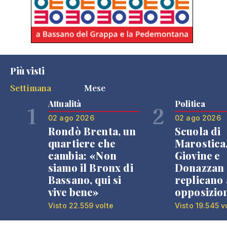
Più visti
Settimana
Mese
Attualità
Politica
1
2
02 ago 2026
02 ago 2026
Rondò Brenta, un
Scuola di
quartiere che
Marostica
cambia: «Non
Giovine e
siamo il Bronx di
Donazzan
Bassano, qui si
replicano 
vive bene»
opposizio
Visto 22.559 volte
Visto 19.545 v