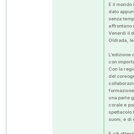
E il mondo 
dato appunt
senza tempo
affrontano 
Venerdì il d
Oldrada, le
L’edizione 
con importa
Con la regi
del coreogr
collaborazi
formazione 
una parte g
corale e po
spettacolo 
suoni, e di
E c’è attes