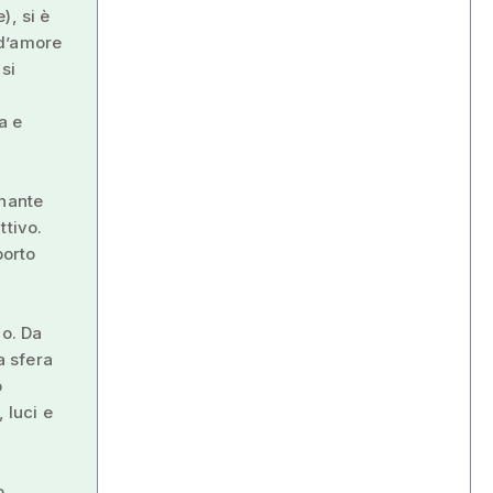
), si è
 d’amore
si
a e
onante
ttivo.
porto
lo. Da
a sfera
o
 luci e
o