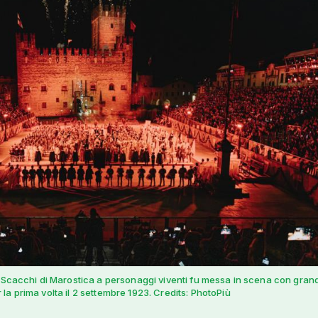
a Scacchi di Marostica a personaggi viventi fu messa in scena con gran
la prima volta il 2 settembre 1923. Credits: PhotoPiù