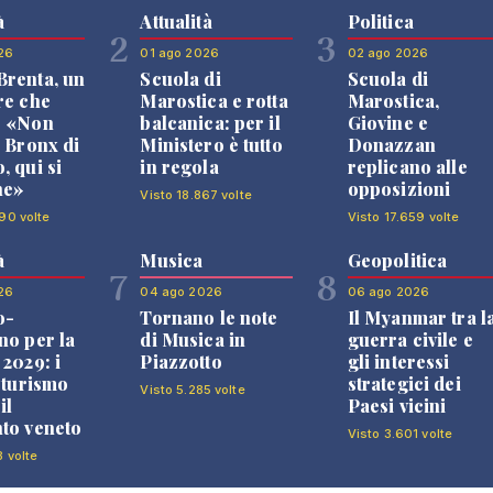
à
Attualità
Politica
2
3
26
01 ago 2026
02 ago 2026
renta, un
Scuola di
Scuola di
re che
Marostica e rotta
Marostica,
: «Non
balcanica: per il
Giovine e
l Bronx di
Ministero è tutto
Donazzan
, qui si
in regola
replicano alle
ne»
opposizioni
Visto 18.867 volte
90 volte
Visto 17.659 volte
à
Musica
Geopolitica
7
8
26
04 ago 2026
06 ago 2026
o-
Tornano le note
Il Myanmar tra l
no per la
di Musica in
guerra civile e
 2029: i
Piazzotto
gli interessi
l turismo
strategici dei
Visto 5.285 volte
il
Paesi vicini
to veneto
Visto 3.601 volte
8 volte