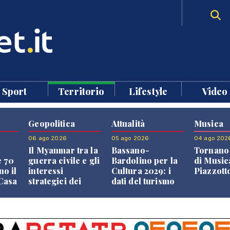
Sport
Territorio
Lifestyle
Video
Geopolitica
Attualità
Musica
06 ago 2026
05 ago 2026
04 ago 202
Il Myanmar tra la
Bassano-
Tornano 
e 70
guerra civile e gli
Bardolino per la
di Music
no il
interessi
Cultura 2029: i
Piazzott
"Casa
strategici dei
dati del turismo
Paesi vicini
aprono il
confronto veneto