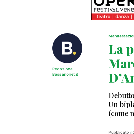
Manifestazio
La p
Maro
Redazione
D’A
Bassanonet.it
Debutto
Un bipl
(come n
Pubblicato il