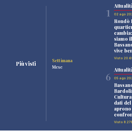
Attualit
1
02 ago 20
Rondò B
quartie
cambia
siamo i
Bassano
vive be
Visto 20.6
Settimana
Più visti
Mese
Attualit
6
05 ago 20
Bassan
Bardoli
Cultura
dati de
aprono 
confron
Visto 8.27