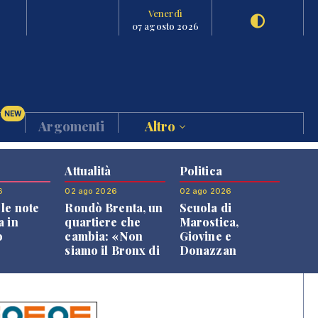
Venerdì
07 agosto 2026
NEW
Argomenti
Altro
Attualità
Politica
6
02 ago 2026
02 ago 2026
le note
Rondò Brenta, un
Scuola di
a in
quartiere che
Marostica,
o
cambia: «Non
Giovine e
siamo il Bronx di
Donazzan
Bassano, qui si
replicano alle
vive bene»
opposizioni