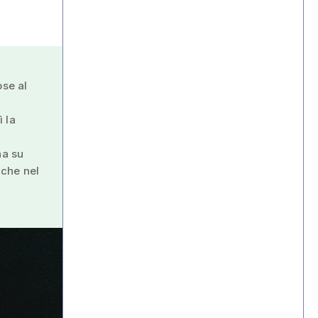
ose al
 la
na su
 che nel