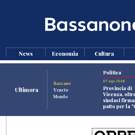
News
Economia
Cultura
Politica
07 ago 2026
Bassano
Provincia di
Ultimora
Veneto
Vicenza, oltr
Mondo
sindaci firma
patto per la 
dei Comuni"