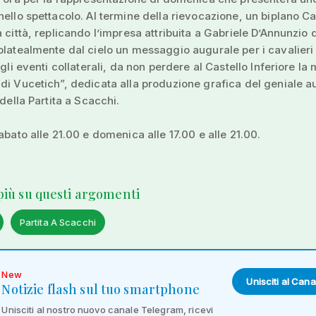
nello spettacolo. Al termine della rievocazione, un biplano C
a città, replicando l’impresa attribuita a Gabriele D’Annunzio 
platealmente dal cielo un messaggio augurale per i cavalieri
 gli eventi collaterali, da non perdere al Castello Inferiore la
di Vucetich”, dedicata alla produzione grafica del geniale a
 della Partita a Scacchi.
sabato alle 21.00 e domenica alle 17.00 e alle 21.00.
 più su questi argomenti
Partita A Scacchi
New
Unisciti al Cana
Notizie flash sul tuo smartphone
Unisciti al nostro nuovo canale Telegram, ricevi