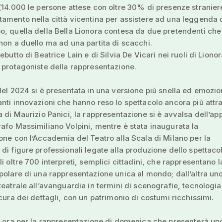
(14.000 le persone attese con oltre 30% di presenze straniere
amento nella città vicentina per assistere ad una leggenda
, quella della Bella Lionora contesa da due pretendenti che 
non a duello ma ad una partita di scacchi.
ebutto di Beatrice Lain e di Silvia De Vicari nei ruoli di Lionor
 protagoniste della rappresentazione.
del 2024 si è presentata in una versione più snella ed emozi
nti innovazioni che hanno reso lo spettacolo ancora più attra
a di Maurizio Panici, la rappresentazione si è avvalsa dell’ap
afo Massimiliano Volpini, mentre è stata inaugurata la
one con l’Accademia del Teatro alla Scala di Milano per la
di figure professionali legate alla produzione dello spettaco
li oltre 700 interpreti, semplici cittadini, che rappresentano l
polare di una rappresentazione unica al mondo; dall’altra un
teatrale all’avanguardia in termini di scenografie, tecnologia,
 cura dei dettagli, con un patrimonio di costumi ricchissimi.
a ora per la rappresentazione di domenica che presenterà un