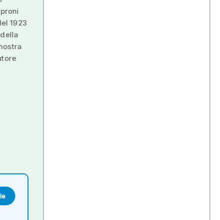
aproni
del 1923
 della
 mostra
utore
le