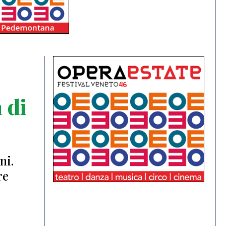
 di
ni.
re