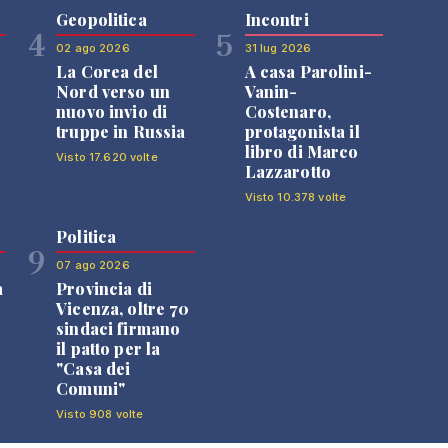
Geopolitica
Incontri
4
5
02 ago 2026
31 lug 2026
La Corea del
A casa Parolini-
Nord verso un
Vanin-
nuovo invio di
Costenaro,
truppe in Russia
protagonista il
libro di Marco
Visto 17.620 volte
Lazzarotto
Visto 10.378 volte
Politica
9
07 ago 2026
a
Provincia di
Vicenza, oltre 70
sindaci firmano
il patto per la
"Casa dei
Comuni"
Visto 908 volte