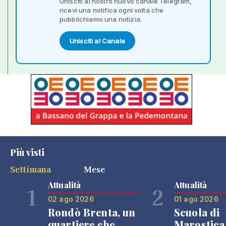
Unisciti al nostro nuovo canale Telegram,
ricevi una notifica ogni volta che
pubblichiamo una notizia.
Unisciti al Canale
Più visti
Settimana
Mese
Attualità
Attualità
1
2
02 ago 2026
01 ago 2026
Rondò Brenta, un
Scuola di
quartiere che
Marostica 