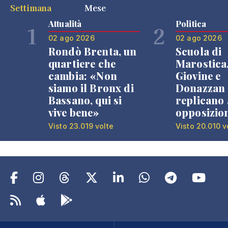
Settimana
Mese
Attualità
Politica
1
2
02 ago 2026
02 ago 2026
Rondò Brenta, un
Scuola di
quartiere che
Marostica
cambia: «Non
Giovine e
siamo il Bronx di
Donazzan
Bassano, qui si
replicano 
vive bene»
opposizio
Visto 23.019 volte
Visto 20.010 v