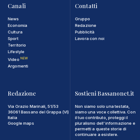
Canali
Contatti
News
Gruppo
Economia
Redazione
Cultura
Pubblicità
Sport
Lavora con noi
Territorio
Lifestyle
NEW
Video
Argomenti
Redazione
Sostieni Bassanonet.it
Via Orazio Marinali, 51/53
Non siamo solo una testata,
36061 Bassano del Grappa (VI)
siamo una voce collettiva. Con
Italia
il tuo contributo, proteggi il
Google maps
pluralismo dell'informazione e
permetti a queste storie di
continuare a esistere.