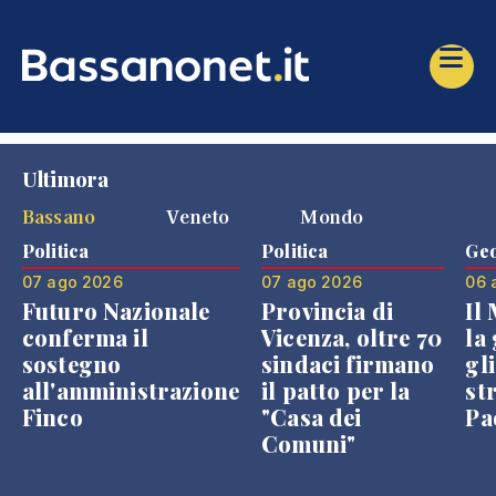
Ultimora
Bassano
Veneto
Mondo
Politica
Politica
Geo
07 ago 2026
07 ago 2026
06 
Futuro Nazionale
Provincia di
Il
conferma il
Vicenza, oltre 70
la 
sostegno
sindaci firmano
gli
all'amministrazione
il patto per la
st
Finco
"Casa dei
Pae
Comuni"