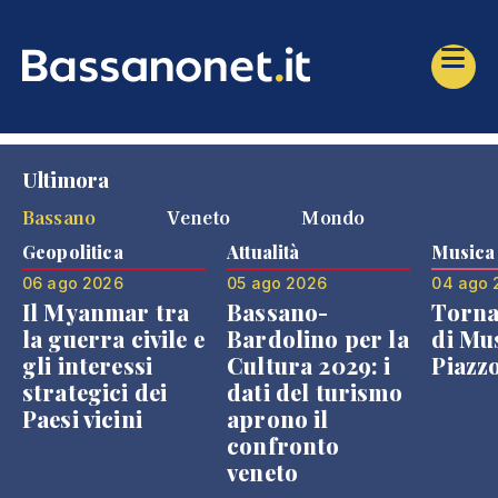
Ultimora
Bassano
Veneto
Mondo
Geopolitica
Attualità
Musica
06 ago 2026
05 ago 2026
04 ago 
Il Myanmar tra
Bassano-
Torna
la guerra civile e
Bardolino per la
di Mus
gli interessi
Cultura 2029: i
Piazz
strategici dei
dati del turismo
Paesi vicini
aprono il
confronto
veneto