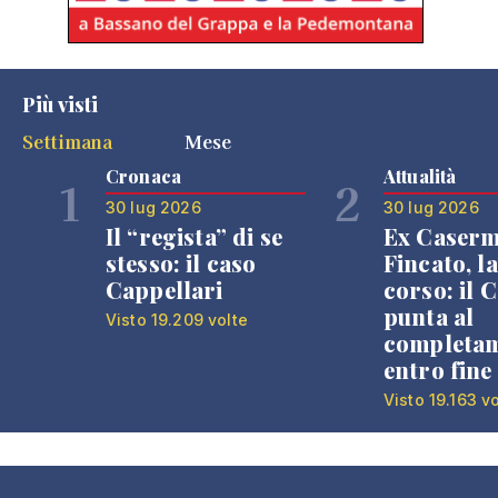
Più visti
Settimana
Mese
Cronaca
Attualità
1
2
30 lug 2026
30 lug 2026
Il “regista” di se
Ex Caser
stesso: il caso
Fincato, la
Cappellari
corso: il
punta al
Visto 19.209 volte
completa
entro fine
Visto 19.163 v