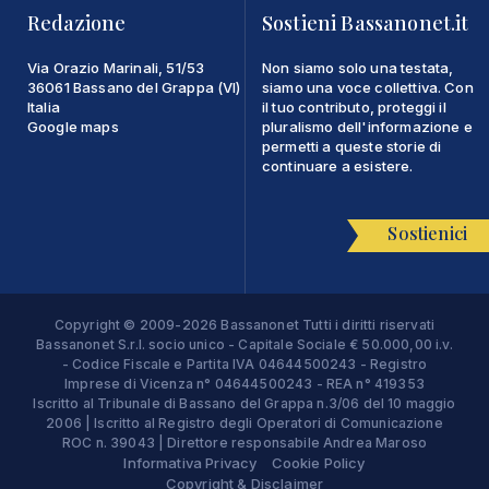
Redazione
Sostieni Bassanonet.it
Via Orazio Marinali, 51/53
Non siamo solo una testata,
36061 Bassano del Grappa (VI)
siamo una voce collettiva. Con
Italia
il tuo contributo, proteggi il
Google maps
pluralismo dell'informazione e
permetti a queste storie di
continuare a esistere.
Sostienici
Copyright © 2009-2026 Bassanonet Tutti i diritti riservati
Bassanonet S.r.l. socio unico - Capitale Sociale € 50.000,00 i.v.
- Codice Fiscale e Partita IVA 04644500243 - Registro
Imprese di Vicenza n° 04644500243 - REA n° 419353
Iscritto al Tribunale di Bassano del Grappa n.3/06 del 10 maggio
2006 | Iscritto al Registro degli Operatori di Comunicazione
ROC n. 39043 | Direttore responsabile Andrea Maroso
Informativa Privacy
Cookie Policy
Copyright & Disclaimer