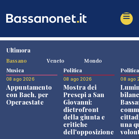
Ultimora
Bassano
Veneto
Mondo
Musica
Politica
Politic
08 ago 2026
08 ago 2026
08 ago 
Appuntamento
Mostra dei
Lumin
con Bach, per
Presepi a San
bilanc
Operaestate
Giovanni:
Bassa
dietrofront
comme
della giunta e
cittad
critiche
una q
dell'opposizione
volon