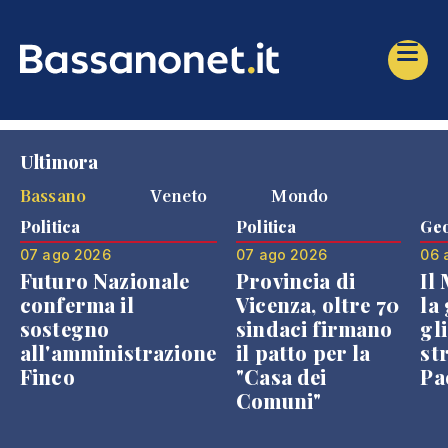
Ultimora
Bassano
Veneto
Mondo
Politica
Politica
Geo
07 ago 2026
07 ago 2026
06 
Futuro Nazionale
Provincia di
Il
conferma il
Vicenza, oltre 70
la 
sostegno
sindaci firmano
gli
all'amministrazione
il patto per la
st
Finco
"Casa dei
Pae
Comuni"