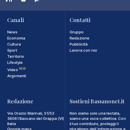
Canali
Contatti
News
Gruppo
Economia
Redazione
Cultura
Pubblicità
Sport
Lavora con noi
Territorio
Lifestyle
NEW
Video
Argomenti
Redazione
Sostieni Bassanonet.it
Via Orazio Marinali, 51/53
Non siamo solo una testata,
36061 Bassano del Grappa (VI)
siamo una voce collettiva. Con
Italia
il tuo contributo, proteggi il
Google maps
pluralismo dell'informazione e