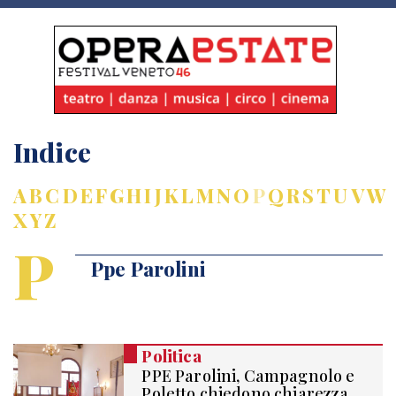
Indice
A
B
C
D
E
F
G
H
I
J
K
L
M
N
O
P
Q
R
S
T
U
V
W
X
Y
Z
P
Ppe Parolini
Politica
PPE Parolini, Campagnolo e
Poletto chiedono chiarezza