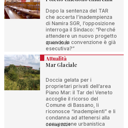
Dopo la sentenza del TAR
che accerta l’inadempienza
di Namira SGR, l’opposizione
interroga il Sindaco: “Perché
attendere un nuovo progetto
quando la convenzione è già
27 nov 2025
esecutiva?”
Attualità
Mar Glaciale
Doccia gelata per i
proprietari privati dell’area
Piano Mar: il Tar del Veneto
accoglie il ricorso del
Comune di Bassano, li
riconosce “inadempienti” e li
condanna ad attenersi alla
convenzione urbanistica
06 mag 2024