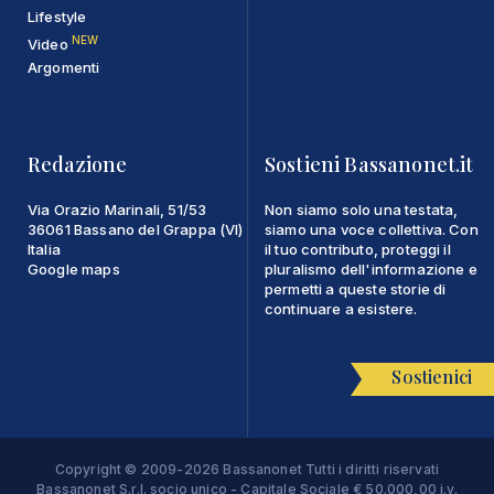
Lifestyle
NEW
Video
Argomenti
Redazione
Sostieni Bassanonet.it
Via Orazio Marinali, 51/53
Non siamo solo una testata,
36061 Bassano del Grappa (VI)
siamo una voce collettiva. Con
Italia
il tuo contributo, proteggi il
Google maps
pluralismo dell'informazione e
permetti a queste storie di
continuare a esistere.
Sostienici
Copyright © 2009-2026 Bassanonet Tutti i diritti riservati
Bassanonet S.r.l. socio unico - Capitale Sociale € 50.000,00 i.v.