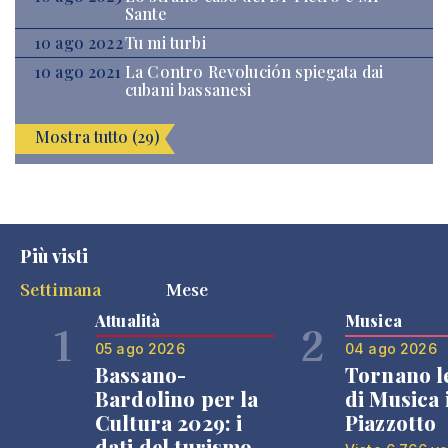
Sante
10 ago 2022
Tu mi turbi
10 ago 2021
La Contro Revolución spiegata dai
cubani bassanesi
Mostra tutto (29)
Più visti
Settimana
Mese
Attualità
Musica
1
2
05 ago 2026
04 ago 2026
Bassano-
Tornano l
Bardolino per la
di Musica 
Cultura 2029: i
Piazzotto
dati del turismo