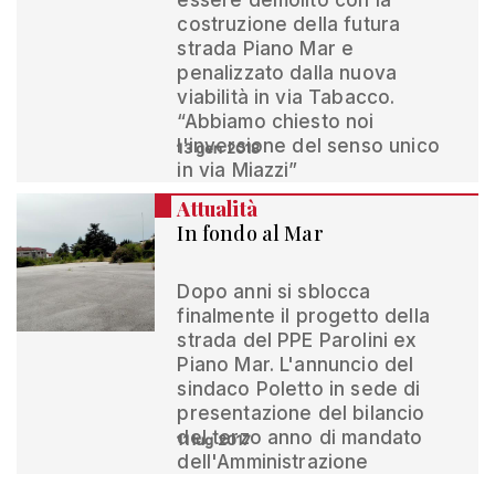
essere demolito con la
costruzione della futura
strada Piano Mar e
penalizzato dalla nuova
viabilità in via Tabacco.
“Abbiamo chiesto noi
l'inversione del senso unico
13 gen 2018
in via Miazzi”
Attualità
In fondo al Mar
Dopo anni si sblocca
finalmente il progetto della
strada del PPE Parolini ex
Piano Mar. L'annuncio del
sindaco Poletto in sede di
presentazione del bilancio
del terzo anno di mandato
11 lug 2017
dell'Amministrazione