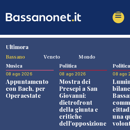
Ultimora
Bassano
Veneto
Mondo
Musica
Politica
Politic
08 ago 2026
08 ago 2026
08 ago 
Appuntamento
Mostra dei
Lumin
con Bach, per
Presepi a San
bilanc
Operaestate
Giovanni:
Bassa
dietrofront
comme
della giunta e
cittad
critiche
una q
dell'opposizione
volon