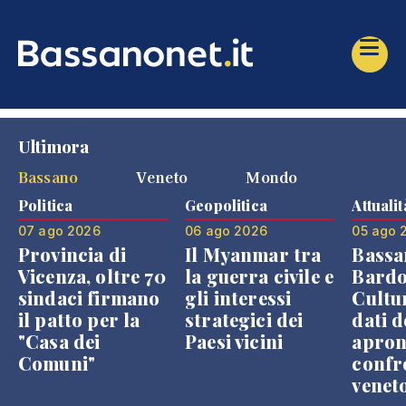
Ultimora
Bassano
Veneto
Mondo
Politica
Geopolitica
Attualit
07 ago 2026
06 ago 2026
05 ago 
Provincia di
Il Myanmar tra
Bassa
Vicenza, oltre 70
la guerra civile e
Bardo
sindaci firmano
gli interessi
Cultur
il patto per la
strategici dei
dati d
"Casa dei
Paesi vicini
apron
Comuni"
confr
venet