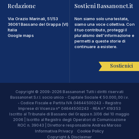
Redazione
Sostieni Bassanonet.it
Via Orazio Marinali, 51/53
Non siamo solo una testata,
36061 Bassano del Grappa (VI)
siamo una voce collettiva. Con
Italia
il tuo contributo, proteggi il
Google maps
pluralismo dell'informazione e
permetti a queste storie di
continuare a esistere.
Sostienici
Copyright © 2009-2026 Bassanonet Tutti i diritti riservati
Bassanonet S.r.l. socio unico - Capitale Sociale € 50.000,00 i.v.
- Codice Fiscale e Partita IVA 04644500243 - Registro
Imprese di Vicenza n° 04644500243 - REA n° 419353
Iscritto al Tribunale di Bassano del Grappa n.3/06 del 10 maggio
2006 | Iscritto al Registro degli Operatori di Comunicazione
ROC n. 39043 | Direttore responsabile Andrea Maroso
Informativa Privacy
Cookie Policy
Copyright & Disclaimer