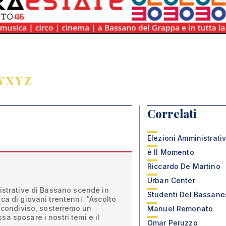
W
X
Y
Z
Correlati
Elezioni Amministrati
è Il Momento
Riccardo De Martino
Urban Center
istrative di Bassano scende in
Studenti Del Bassane
ca di giovani trentenni. “Ascolto
o condiviso, sosterremo un
Manuel Remonato
a sposare i nostri temi e il
Omar Peruzzo