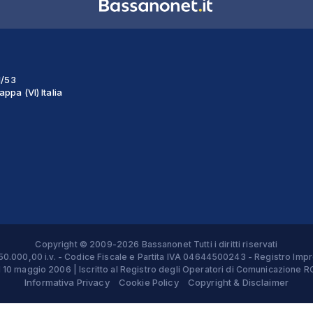
1/53
ppa (VI) Italia
Copyright © 2009-2026 Bassanonet Tutti i diritti riservati
 € 50.000,00 i.v. - Codice Fiscale e Partita IVA 04644500243 - Registro 
el 10 maggio 2006 | Iscritto al Registro degli Operatori di Comunicazion
Informativa Privacy
Cookie Policy
Copyright & Disclaimer