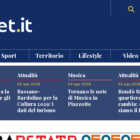
Sport
Territorio
Lifestyle
Video
Attualità
Musica
Attualità
05 ago 2026
04 ago 2026
02 ago 202
a la
Bassano-
Tornano le note
Rondò Br
e gli
Bardolino per la
di Musica in
quartier
Cultura 2029: i
Piazzotto
cambia:
dati del turismo
siamo il
aprono il
Bassano,
confronto veneto
vive ben