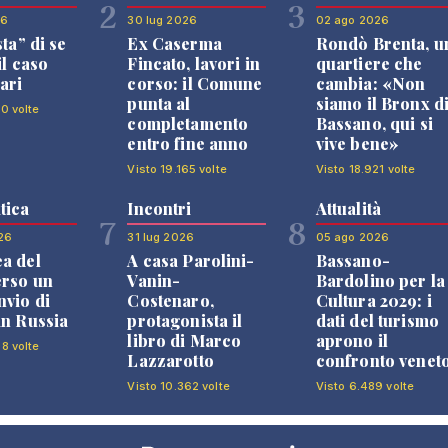
2
3
26
30 lug 2026
02 ago 2026
sta” di se
Ex Caserma
Rondò Brenta, u
il caso
Fincato, lavori in
quartiere che
ari
corso: il Comune
cambia: «Non
punta al
siamo il Bronx d
10 volte
completamento
Bassano, qui si
entro fine anno
vive bene»
Visto 19.165 volte
Visto 18.921 volte
tica
Incontri
Attualità
7
8
26
31 lug 2026
05 ago 2026
a del
A casa Parolini-
Bassano-
erso un
Vanin-
Bardolino per la
nvio di
Costenaro,
Cultura 2029: i
in Russia
protagonista il
dati del turismo
libro di Marco
aprono il
58 volte
Lazzarotto
confronto venet
Visto 10.362 volte
Visto 6.489 volte