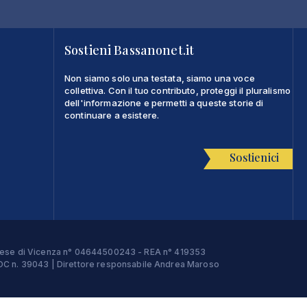
Sostieni Bassanonet.it
Non siamo solo una testata, siamo una voce
collettiva. Con il tuo contributo, proteggi il pluralismo
dell'informazione e permetti a queste storie di
continuare a esistere.
Sostienici
Imprese di Vicenza n° 04644500243 - REA n° 419353
e ROC n. 39043 | Direttore responsabile Andrea Maroso