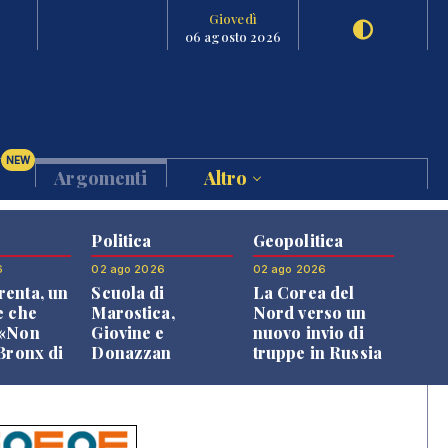
Giovedì
06 agosto 2026
NEW
Argomenti
Altro
Politica
Geopolitica
6
02 ago 2026
02 ago 2026
enta, un
Scuola di
La Corea del
e che
Marostica,
Nord verso un
 «Non
Giovine e
nuovo invio di
 Bronx di
Donazzan
truppe in Russia
 qui si
replicano alle
e»
opposizioni