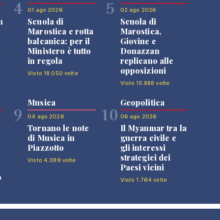
4
5
01 ago 2026
02 ago 2026
n
Scuola di
Scuola di
Marostica e rotta
Marostica,
balcanica: per il
Giovine e
i
Ministero è tutto
Donazzan
in regola
replicano alle
opposizioni
Visto 18.050 volte
Visto 15.888 volte
Musica
Geopolitica
9
10
04 ago 2026
06 ago 2026
Tornano le note
Il Myanmar tra la
di Musica in
guerra civile e
Piazzotto
gli interessi
strategici dei
Visto 4.399 volte
Paesi vicini
o
Visto 1.764 volte