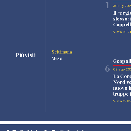
1
30 lug 20
Il “regi
stesso: 
Cappell
Visto 19.2
Settimana
Più visti
Mese
Geopoli
6
02 ago 20
La Core
Nord v
nuovo i
truppe 
Visto 15.8