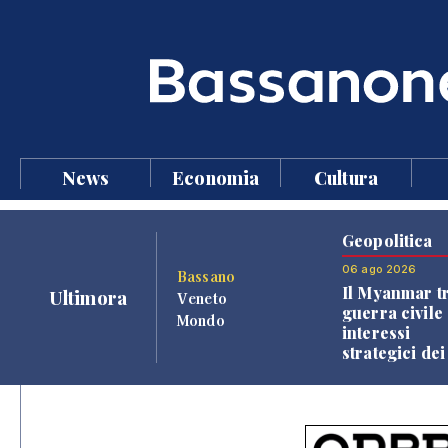
News
Economia
Cultura
Geopolitica
06 ago 2026
Bassano
Il Myanmar tr
Ultimora
Veneto
guerra civile 
Mondo
interessi
strategici dei
Paesi vicini