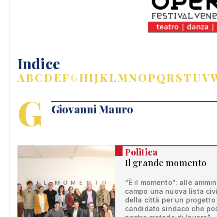
Indice
A
B
C
D
E
F
G
H
I
J
K
L
M
N
O
P
Q
R
S
T
U
V
G
Giovanni Mauro
Politica
Il grande momento
“È il momento”: alle ammin
campo una nuova lista civi
della città per un progett
candidato sindaco che poss