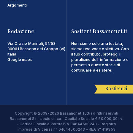
Argomenti
Redazione
Sostieni Bassanonet.it
Via Orazio Marinali, 51/53
Non siamo solo una testata,
36061 Bassano del Grappa (VI)
siamo una voce collettiva. Con
Italia
il tuo contributo, proteggi il
Google maps
pluralismo dell'informazione e
permetti a queste storie di
continuare a esistere.
Sostienici
Copyright © 2009-2026 Bassanonet Tutti i diritti riservati
Bassanonet S.r.l. socio unico - Capitale Sociale € 50.000,00 i.v.
- Codice Fiscale e Partita IVA 04644500243 - Registro
Imprese di Vicenza n° 04644500243 - REA n° 419353