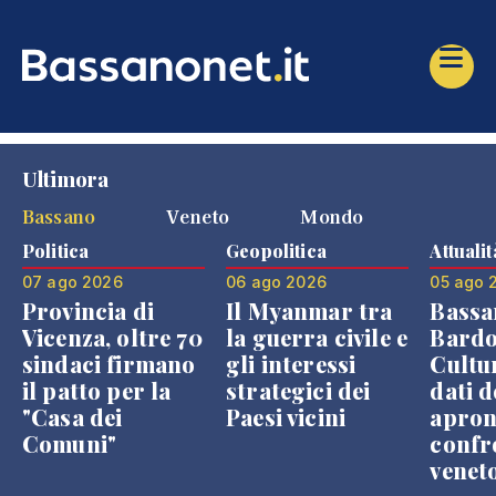
Ultimora
Bassano
Veneto
Mondo
Politica
Geopolitica
Attualit
07 ago 2026
06 ago 2026
05 ago 
Provincia di
Il Myanmar tra
Bassa
Vicenza, oltre 70
la guerra civile e
Bardo
sindaci firmano
gli interessi
Cultur
il patto per la
strategici dei
dati d
"Casa dei
Paesi vicini
apron
Comuni"
confr
venet