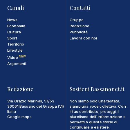
Canali
Contatti
News
Gruppo
Economia
Redazione
Cultura
Pubblicità
Sport
Lavora con noi
Territorio
Lifestyle
NEW
Video
Argomenti
Redazione
Sostieni Bassanonet.it
Via Orazio Marinali, 51/53
Non siamo solo una testata,
36061 Bassano del Grappa (VI)
siamo una voce collettiva. Con
Italia
il tuo contributo, proteggi il
Google maps
pluralismo dell'informazione e
permetti a queste storie di
continuare a esistere.