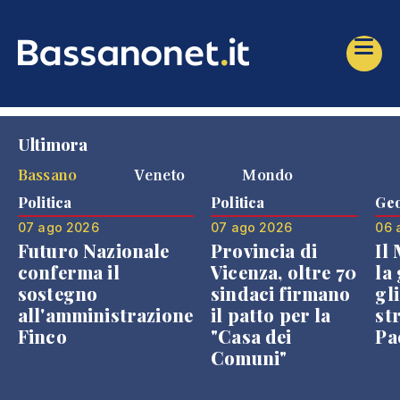
Ultimora
Bassano
Veneto
Mondo
Politica
Politica
Geo
07 ago 2026
07 ago 2026
06 
Futuro Nazionale
Provincia di
Il
conferma il
Vicenza, oltre 70
la 
sostegno
sindaci firmano
gli
all'amministrazione
il patto per la
st
Finco
"Casa dei
Pae
Comuni"