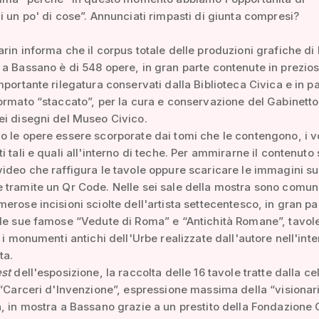
i un po' di cose”. Annunciati rimpasti di giunta compresi?
rin informa che il corpus totale delle produzioni grafiche di 
a Bassano è di 548 opere, in gran parte contenute in prezios
mportante rilegatura conservati dalla Biblioteca Civica e in p
ormato “staccato”, per la cura e conservazione del Gabinetto
i disegni del Museo Civico.
 le opere essere scorporate dai tomi che le contengono, i v
i tali e quali all'interno di teche. Per ammirarne il contenuto 
ideo che raffigura le tavole oppure scaricare le immagini su
 tramite un Qr Code. Nelle sei sale della mostra sono comu
erose incisioni sciolte dell'artista settecentesco, in gran pa
le sue famose “Vedute di Roma” e “Antichità Romane”, tavol
i i monumenti antichi dell'Urbe realizzate dall'autore nell'int
ta.
st
dell'esposizione, la raccolta delle 16 tavole tratte dalla ce
 “Carceri d'Invenzione”, espressione massima della “visionar
, in mostra a Bassano grazie a un prestito della Fondazione 