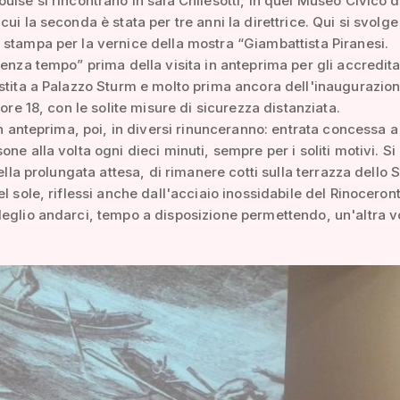
uise si rincontrano in sala Chilesotti, in quel Museo Civico d
ui la seconda è stata per tre anni la direttrice. Qui si svolge
stampa per la vernice della mostra “Giambattista Piranesi.
senza tempo” prima della visita in anteprima per gli accreditat
stita a Palazzo Sturm e molto prima ancora dell'inaugurazio
 ore 18, con le solite misure di sicurezza distanziata.
 in anteprima, poi, in diversi rinunceranno: entrata concessa a
one alla volta ogni dieci minuti, sempre per i soliti motivi. S
nella prolungata attesa, di rimanere cotti sulla terrazza dello 
l sole, riflessi anche dall'acciaio inossidabile del Rinoceront
eglio andarci, tempo a disposizione permettendo, un'altra vo