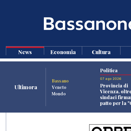
News
Economia
Cultura
Politica
07 ago 2026
Bassano
Provincia di
Ultimora
Veneto
Vicenza, oltr
Mondo
sindaci firma
patto per la 
dei Comuni"