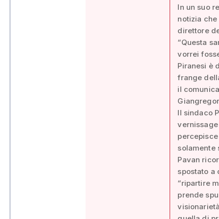
In un suo r
notizia che
direttore d
“Questa sar
vorrei foss
Piranesi è 
frange dell
il comunica
Giangregor
Il sindaco 
vernissage 
percepisce 
solamente 
Pavan ricor
spostato a 
“ripartire m
prende spun
visionariet
quella di p