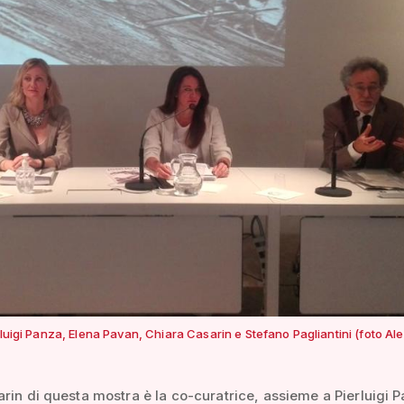
rluigi Panza, Elena Pavan, Chiara Casarin e Stefano Pagliantini (foto A
rin di questa mostra è la co-curatrice, assieme a Pierluigi P