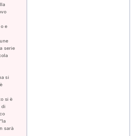
lla
ovo
no e
cune
a serie
cola
l
a si
 è
o si è
 di
aco
“la
on sarà