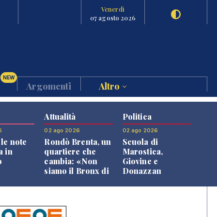
Venerdì
07 agosto 2026
NEW
Argomenti
Altro
Attualità
Politica
6
02 ago 2026
02 ago 2026
le note
Rondò Brenta, un
Scuola di
a in
quartiere che
Marostica,
o
cambia: «Non
Giovine e
siamo il Bronx di
Donazzan
Bassano, qui si
replicano alle
vive bene»
opposizioni