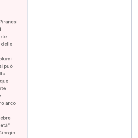
Piranesi
i
arte
 delle
olumi
si può
llo
nque
rte
e
ero arco
lebre
ietà”
Giorgio