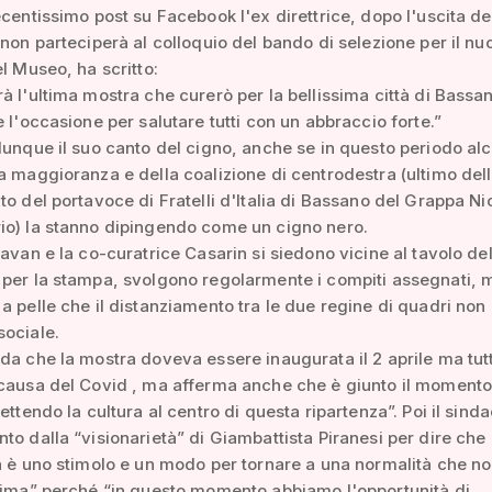
ecentissimo post su Facebook l'ex direttrice, dopo l'uscita de
 non parteciperà al colloquio del bando di selezione per il nu
el Museo, ha scritto:
à l'ultima mostra che curerò per la bellissima città di Bassa
e l'occasione per salutare tutti con un abbraccio forte.”
dunque il suo canto del cigno, anche se in questo periodo al
a maggioranza e della coalizione di centrodestra (ultimo dell
to del portavoce di Fratelli d'Italia di Bassano del Grappa Ni
io) la stanno dipingendo come un cigno nero.
Pavan e la co-curatrice Casarin si siedono vicine al tavolo de
per la stampa, svolgono regolarmente i compiti assegnati, m
a pelle che il distanziamento tra le due regine di quadri non
sociale.
da che la mostra doveva essere inaugurata il 2 aprile ma tutt
causa del Covid , ma afferma anche che è giunto il momento
ettendo la cultura al centro di questa ripartenza”. Poi il sind
to dalla “visionarietà” di Giambattista Piranesi per dire che 
à è uno stimolo e un modo per tornare a una normalità che n
rima” perché “in questo momento abbiamo l'opportunità di