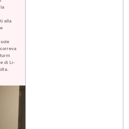
i
 la
i alla
ne
 sole
i correva
Sturm
e di Li-
lta.