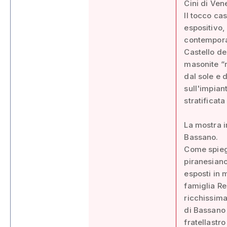
Cini di Ven
Il tocco ca
espositivo, 
contemporan
Castello de
masonite “r
dal sole e 
sull'impian
stratificat
La mostra i
Bassano.
Come spiega
piranesiano
esposti in 
famiglia Re
ricchissima
di Bassano 
fratellastr