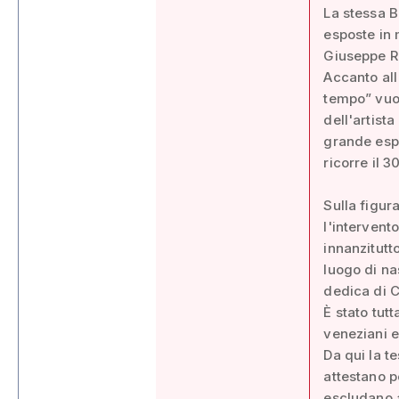
La stessa B
esposte in 
Giuseppe R
Accanto all
tempo” vuol
dell'artista
grande espo
ricorre il 
Sulla figur
l'intervent
innanzitutt
luogo di na
dedica di C
È stato tutt
veneziani e
Da qui la t
attestano 
escludano a