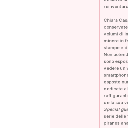
reinventarc
Chiara Casa
conservate 
volumi di i
minore in f
stampe e de
Non potendo
sono espost
vedere un v
smartphone
esposte num
dedicate al
raffigurant
della sua vi
Special gue
serie delle
piranesiana