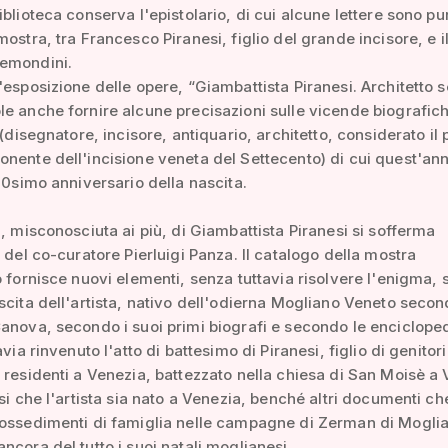
iblioteca conserva l'epistolario, di cui alcune lettere sono pu
mostra, tra Francesco Piranesi, figlio del grande incisore, e i
emondini.
'esposizione delle opere, “Giambattista Piranesi. Architetto 
e anche fornire alcune precisazioni sulle vicende biografic
 (disegnatore, incisore, antiquario, architetto, considerato il 
nente dell'incisione veneta del Settecento) di cui quest'an
300simo anniversario della nascita.
a, misconosciuta ai più, di Giambattista Piranesi si sofferma
o del co-curatore Pierluigi Panza. Il catalogo della mostra
o fornisce nuovi elementi, senza tuttavia risolvere l'enigma, 
scita dell'artista, nativo dell'odierna Mogliano Veneto seco
anova, secondo i suoi primi biografi e secondo le encicloped
avia rinvenuto l'atto di battesimo di Piranesi, figlio di genitori
 residenti a Venezia, battezzato nella chiesa di San Moisè a 
esi che l'artista sia nato a Venezia, benché altri documenti ch
possedimenti di famiglia nelle campagne di Zerman di Mogli
ncora del tutto i suoi natali moglianesi.