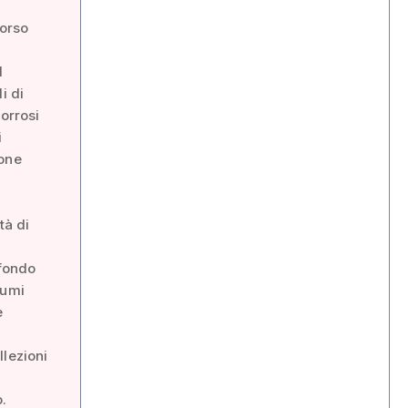
corso
l
i di
corrosi
i
ione
tà di
“fondo
lumi
e
a
llezioni
.