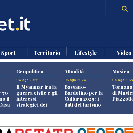
Sport
Territorio
Lifestyle
Video
Geopolitica
Attualità
Musica
06 ago 2026
05 ago 2026
04 ago 202
Il Myanmar tra la
Bassano-
Tornano 
e 70
guerra civile e gli
Bardolino per la
di Music
no il
interessi
Cultura 2029: i
Piazzott
"Casa
strategici dei
dati del turismo
Paesi vicini
aprono il
confronto veneto