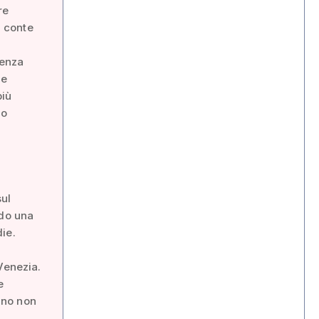
re
l conte
senza
he
più
no
sul
ndo una
ie.
Venezia.
e
ano non