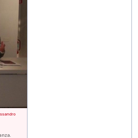
lessandro
anza.