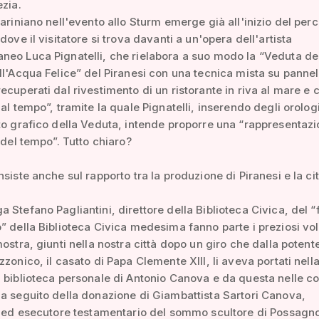
ezia.
sariniano nell'evento allo Sturm emerge già all'inizio del per
dove il visitatore si trova davanti a un'opera dell'artista
eo Luca Pignatelli, che rielabora a suo modo la “Veduta de
ll'Acqua Felice” del Piranesi con una tecnica mista su pannell
ecuperati dal rivestimento di un ristorante in riva al mare e 
dal tempo”, tramite la quale Pignatelli, inserendo degli orolog
to grafico della Veduta, intende proporre una “rappresentaz
a del tempo”. Tutto chiaro?
nsiste anche sul rapporto tra la produzione di Piranesi e la cit
 Stefano Pagliantini, direttore della Biblioteca Civica, del 
” della Biblioteca Civica medesima fanno parte i preziosi vo
mostra, giunti nella nostra città dopo un giro che dalla potent
zzonico, il casato di Papa Clemente XIII, li aveva portati nell
 biblioteca personale di Antonio Canova e da questa nelle co
a seguito della donazione di Giambattista Sartori Canova,
o ed esecutore testamentario del sommo scultore di Possagno