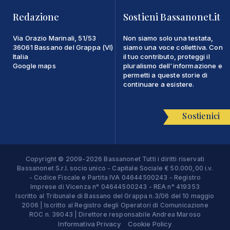
Redazione
Sostieni Bassanonet.it
Via Orazio Marinali, 51/53
Non siamo solo una testata,
36061 Bassano del Grappa (VI)
siamo una voce collettiva. Con
Italia
il tuo contributo, proteggi il
Google maps
pluralismo dell'informazione e
permetti a queste storie di
continuare a esistere.
Sostienici
Copyright © 2009-2026 Bassanonet Tutti i diritti riservati
Bassanonet S.r.l. socio unico - Capitale Sociale € 50.000,00 i.v.
- Codice Fiscale e Partita IVA 04644500243 - Registro
Imprese di Vicenza n° 04644500243 - REA n° 419353
Iscritto al Tribunale di Bassano del Grappa n.3/06 del 10 maggio
2006 | Iscritto al Registro degli Operatori di Comunicazione
ROC n. 39043 | Direttore responsabile Andrea Maroso
Informativa Privacy
Cookie Policy