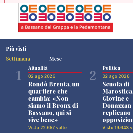
Più visti
Settimana
Mese
Attualità
Politica
1
2
02 ago 2026
02 ago 2026
Rondò Brenta, un
Scuola di
quartiere che
Marostica
cambia: «Non
Giovine e
siamo il Bronx di
Donazzan
Bassano, qui si
replicano 
vive bene»
opposizio
Visto 22.657 volte
Visto 19.643 v