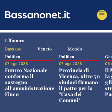
Ultimora
Bassano
Veneto
Mondo
Politica
Politica
Geo
07 ago 2026
07 ago 2026
06 
Futuro Nazionale
Provincia di
Il
conferma il
Vicenza, oltre 70
la 
sostegno
sindaci firmano
gli
all'amministrazione
il patto per la
st
Finco
"Casa dei
Pae
Comuni"