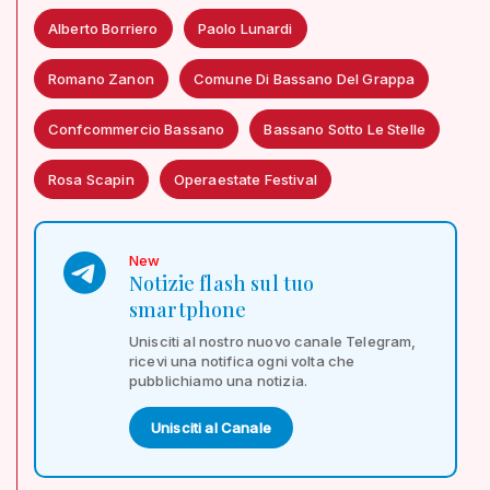
Alberto Borriero
Paolo Lunardi
Romano Zanon
Comune Di Bassano Del Grappa
Confcommercio Bassano
Bassano Sotto Le Stelle
Rosa Scapin
Operaestate Festival
New
Notizie flash sul tuo
smartphone
Unisciti al nostro nuovo canale Telegram,
ricevi una notifica ogni volta che
pubblichiamo una notizia.
Unisciti al Canale