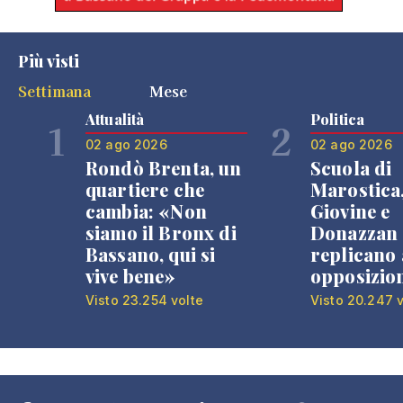
Più visti
Settimana
Mese
Attualità
Politica
1
2
02 ago 2026
02 ago 2026
Rondò Brenta, un
Scuola di
quartiere che
Marostica
cambia: «Non
Giovine e
siamo il Bronx di
Donazzan
Bassano, qui si
replicano 
vive bene»
opposizio
Visto 23.254 volte
Visto 20.247 v