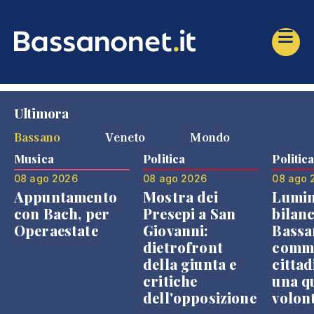
Ultimora
Bassano
Veneto
Mondo
Musica
Politica
Politic
08 ago 2026
08 ago 2026
08 ago 
Appuntamento
Mostra dei
Lumin
con Bach, per
Presepi a San
bilanc
Operaestate
Giovanni:
Bassa
dietrofront
comme
della giunta e
cittad
critiche
una q
dell'opposizione
volon