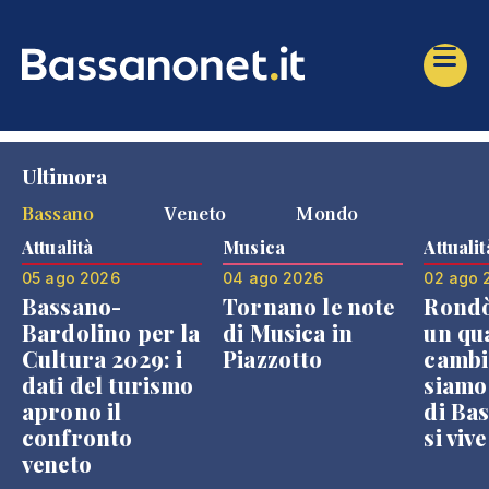
Ultimora
Bassano
Veneto
Mondo
Attualità
Musica
Attualit
05 ago 2026
04 ago 2026
02 ago 
Bassano-
Tornano le note
Rondò
Bardolino per la
di Musica in
un qu
Cultura 2029: i
Piazzotto
cambi
dati del turismo
siamo
aprono il
di Bas
confronto
si viv
veneto