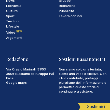
News
Gruppo
Economia
Redazione
Cultura
Pubblicità
Sport
Lavora con noi
Territorio
Lifestyle
NEW
Video
Argomenti
Redazione
Sostieni Bassanonet.it
Via Orazio Marinali, 51/53
Non siamo solo una testata,
36061 Bassano del Grappa (VI)
siamo una voce collettiva. Con
Italia
il tuo contributo, proteggi il
Google maps
pluralismo dell'informazione e
permetti a queste storie di
continuare a esistere.
Sostienici