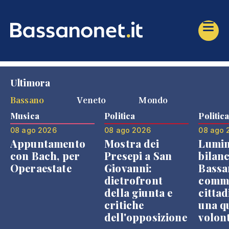
Ultimora
Bassano
Veneto
Mondo
Musica
Politica
Politic
08 ago 2026
08 ago 2026
08 ago 
Appuntamento
Mostra dei
Lumin
con Bach, per
Presepi a San
bilanc
Operaestate
Giovanni:
Bassa
dietrofront
comme
della giunta e
cittad
critiche
una q
dell'opposizione
volon