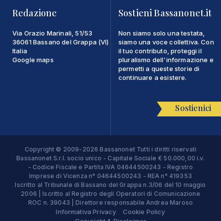
Redazione
Sostieni Bassanonet.it
Via Orazio Marinali, 51/53
Non siamo solo una testata,
36061 Bassano del Grappa (VI)
siamo una voce collettiva. Con
Italia
il tuo contributo, proteggi il
Google maps
pluralismo dell'informazione e
permetti a queste storie di
continuare a esistere.
Sostienici
Copyright © 2009-2026 Bassanonet Tutti i diritti riservati
Bassanonet S.r.l. socio unico - Capitale Sociale € 50.000,00 i.v.
- Codice Fiscale e Partita IVA 04644500243 - Registro
Imprese di Vicenza n° 04644500243 - REA n° 419353
Iscritto al Tribunale di Bassano del Grappa n.3/06 del 10 maggio
2006 | Iscritto al Registro degli Operatori di Comunicazione
ROC n. 39043 | Direttore responsabile Andrea Maroso
Informativa Privacy
Cookie Policy
Copyright & Disclaimer