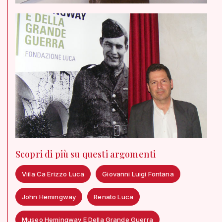
Scopri di più su questi argomenti
Viila Ca Erizzo Luca
Giovanni Luigi Fontana
John Hemingway
Renato Luca
Museo Hemingway E Della Grande Guerra