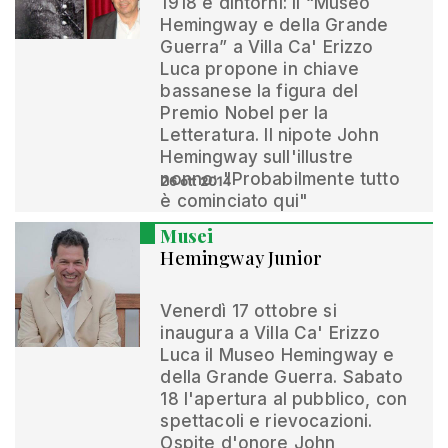
1918 e dintorni: il “Museo
Hemingway e della Grande
Guerra” a Villa Ca' Erizzo
Luca propone in chiave
bassanese la figura del
Premio Nobel per la
Letteratura. Il nipote John
Hemingway sull'illustre
nonno: "Probabilmente tutto
26 ott 2014
è cominciato qui"
Musei
Hemingway Junior
Venerdì 17 ottobre si
inaugura a Villa Ca' Erizzo
Luca il Museo Hemingway e
della Grande Guerra. Sabato
18 l'apertura al pubblico, con
spettacoli e rievocazioni.
Ospite d'onore John