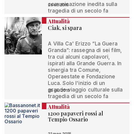
comunicazione inedita sulla
29 ott 2016
tragedia di un secolo fa
Attualità
Ciak, si spara
A Villa Ca' Erizzo “La Guera
Granda”: rassegna di sei film,
tra cui alcuni capolavori,
ispirati alla Grande Guerra. In
sinergia tra Comune,
Operaestate e Fondazione
Luca. Solo l'inizio di un
grande viaggio culturale sulla
25 giu 2015
tragedia di un secolo fa
Attualità
1200 papaveri rossi al
Tempio Ossario
21 mag 2015