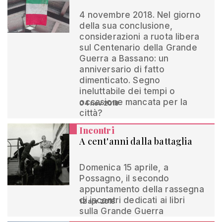
4 novembre 2018. Nel giorno
della sua conclusione,
considerazioni a ruota libera
sul Centenario della Grande
Guerra a Bassano: un
anniversario di fatto
dimenticato. Segno
ineluttabile dei tempi o
occasione mancata per la
04 nov 2018
città?
Incontri
A cent'anni dalla battaglia
Domenica 15 aprile, a
Possagno, il secondo
appuntamento della rassegna
di incontri dedicati ai libri
12 apr 2018
sulla Grande Guerra