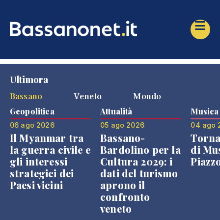
Ultimora
Bassano
Veneto
Mondo
Geopolitica
Attualità
Musica
06 ago 2026
05 ago 2026
04 ago 
Il Myanmar tra
Bassano-
Torna
la guerra civile e
Bardolino per la
di Mus
gli interessi
Cultura 2029: i
Piazz
strategici dei
dati del turismo
Paesi vicini
aprono il
confronto
veneto