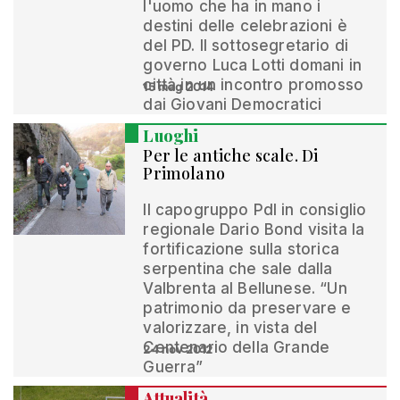
l'uomo che ha in mano i
destini delle celebrazioni è
del PD. Il sottosegretario di
governo Luca Lotti domani in
città in un incontro promosso
15 mag 2014
dai Giovani Democratici
Luoghi
Per le antiche scale. Di
Primolano
Il capogruppo Pdl in consiglio
regionale Dario Bond visita la
fortificazione sulla storica
serpentina che sale dalla
Valbrenta al Bellunese. “Un
patrimonio da preservare e
valorizzare, in vista del
Centenario della Grande
24 nov 2012
Guerra”
Attualità