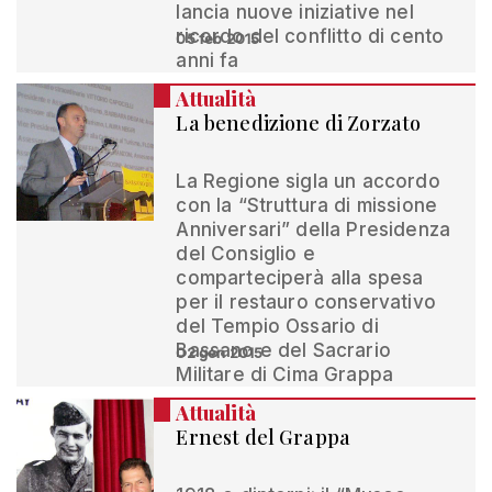
lancia nuove iniziative nel
ricordo del conflitto di cento
05 feb 2015
anni fa
Attualità
La benedizione di Zorzato
La Regione sigla un accordo
con la “Struttura di missione
Anniversari” della Presidenza
del Consiglio e
comparteciperà alla spesa
per il restauro conservativo
del Tempio Ossario di
Bassano e del Sacrario
02 gen 2015
Militare di Cima Grappa
Attualità
Ernest del Grappa