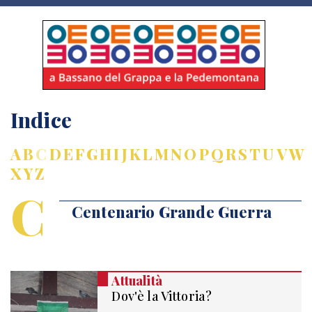
Indice
A
B
C
D
E
F
G
H
I
J
K
L
M
N
O
P
Q
R
S
T
U
V
W
X
Y
Z
C
Centenario Grande Guerra
Attualità
Dov'è la Vittoria?