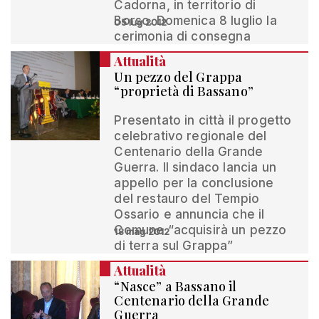
Cadorna, in territorio di
Borso. Domenica 8 luglio la
05 lug 2012
cerimonia di consegna
Attualità
Un pezzo del Grappa
“proprietà di Bassano”
Presentato in città il progetto
celebrativo regionale del
Centenario della Grande
Guerra. Il sindaco lancia un
appello per la conclusione
del restauro del Tempio
Ossario e annuncia che il
Comune “acquisirà un pezzo
18 mag 2012
di terra sul Grappa”
Attualità
“Nasce” a Bassano il
Centenario della Grande
Guerra