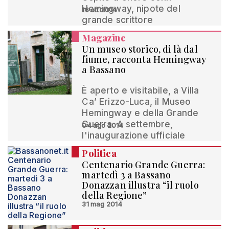
Hemingway, nipote del
16 ott 2014
grande scrittore
Magazine
Un museo storico, di là dal
fiume, racconta Hemingway
a Bassano
È aperto e visitabile, a Villa
Ca’ Erizzo-Luca, il Museo
Hemingway e della Grande
Guerra. A settembre,
04 ago 2014
l'inaugurazione ufficiale
Politica
Centenario Grande Guerra:
martedì 3 a Bassano
Donazzan illustra “il ruolo
della Regione”
31 mag 2014