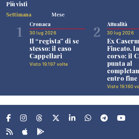
Più visti
Settimana
Mese
Cronaca
Attualità
1
2
30 lug 2026
30 lug 2026
Il “regista” di se
Ex Caser
stesso: il caso
Fincato, la
Cappellari
corso: il
punta al
Visto 19.197 volte
completa
entro fine
Visto 19.160 v