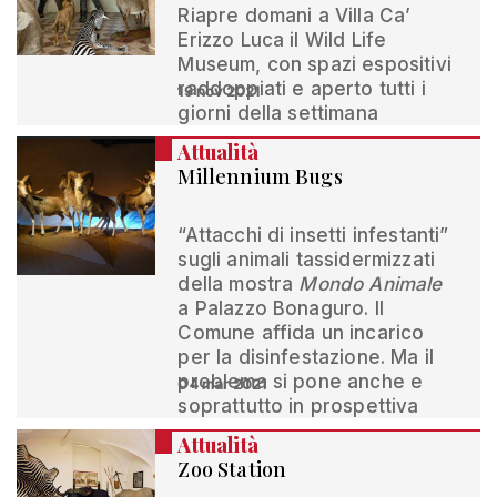
Riapre domani a Villa Ca’
Erizzo Luca il Wild Life
Museum, con spazi espositivi
raddoppiati e aperto tutti i
19 nov 2021
giorni della settimana
Attualità
Millennium Bugs
“Attacchi di insetti infestanti”
sugli animali tassidermizzati
della mostra
Mondo Animale
a Palazzo Bonaguro. Il
Comune affida un incarico
per la disinfestazione. Ma il
problema si pone anche e
04 mar 2021
soprattutto in prospettiva
Attualità
Zoo Station