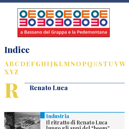
Indice
A
B
C
D
E
F
G
H
I
J
K
L
M
N
O
P
Q
R
S
T
U
V
W
X
Y
Z
R
Renato Luca
Industria
Il ritratto di Renato Luca
lungo gli anni del “boom”