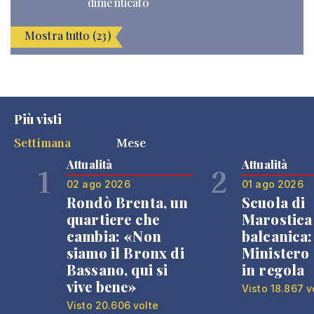
dimenticato
Mostra tutto (23)
Più visti
Settimana
Mese
Attualità
Attualità
1
2
02 ago 2026
01 ago 2026
Rondò Brenta, un
Scuola di
quartiere che
Marostica 
cambia: «Non
balcanica: 
siamo il Bronx di
Ministero 
Bassano, qui si
in regola
vive bene»
Visto 18.867 v
Visto 20.606 volte