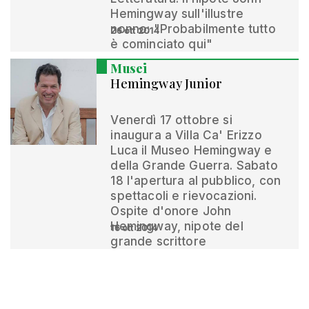
Hemingway sull'illustre
nonno: "Probabilmente tutto
26 ott 2014
è cominciato qui"
Musei
Hemingway Junior
Venerdì 17 ottobre si
inaugura a Villa Ca' Erizzo
Luca il Museo Hemingway e
della Grande Guerra. Sabato
18 l'apertura al pubblico, con
spettacoli e rievocazioni.
Ospite d'onore John
Hemingway, nipote del
16 ott 2014
grande scrittore