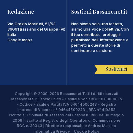
Redazione
Sostieni Bassanonet.it
Via Orazio Marinali, 51/53
Non siamo solo una testata,
36061 Bassano del Grappa (VI)
siamo una voce collettiva. Con
Italia
il tuo contributo, proteggi il
Google maps
pluralismo dell'informazione e
permetti a queste storie di
continuare a esistere.
Sostienici
Copyright © 2009-2026 Bassanonet Tutti i diritti riservati
Bassanonet S.r.l. socio unico - Capitale Sociale € 50.000,00 i.v.
- Codice Fiscale e Partita IVA 04644500243 - Registro
Imprese di Vicenza n° 04644500243 - REA n° 419353
Iscritto al Tribunale di Bassano del Grappa n.3/06 del 10 maggio
2006 | Iscritto al Registro degli Operatori di Comunicazione
ROC n. 39043 | Direttore responsabile Andrea Maroso
Informativa Privacy
Cookie Policy