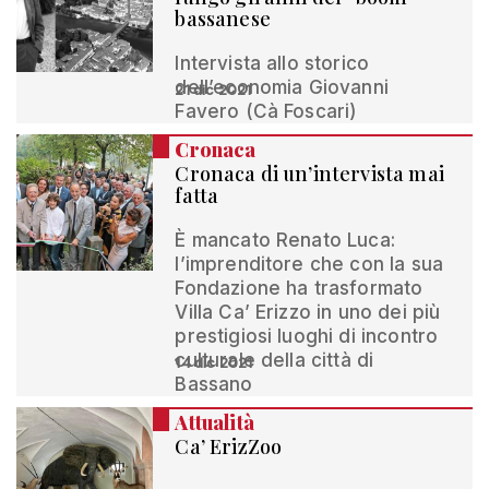
bassanese
Intervista allo storico
dell’economia Giovanni
21 dic 2021
Favero (Cà Foscari)
Cronaca
Cronaca di un’intervista mai
fatta
È mancato Renato Luca:
l’imprenditore che con la sua
Fondazione ha trasformato
Villa Ca’ Erizzo in uno dei più
prestigiosi luoghi di incontro
culturale della città di
14 dic 2021
Bassano
Attualità
Ca’ ErizZoo