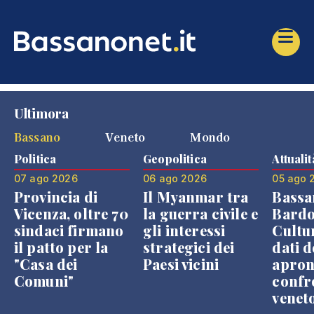
Ultimora
Bassano
Veneto
Mondo
Politica
Geopolitica
Attualit
07 ago 2026
06 ago 2026
05 ago 
Provincia di
Il Myanmar tra
Bassa
Vicenza, oltre 70
la guerra civile e
Bardo
sindaci firmano
gli interessi
Cultur
il patto per la
strategici dei
dati d
"Casa dei
Paesi vicini
apron
Comuni"
confr
venet