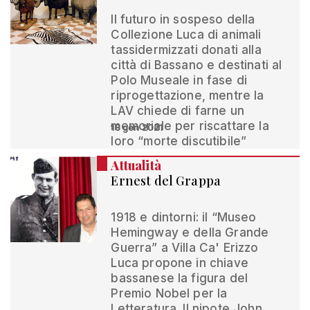
Il futuro in sospeso della
Collezione Luca di animali
tassidermizzati donati alla
città di Bassano e destinati al
Polo Museale in fase di
riprogettazione, mentre la
LAV chiede di farne un
memoriale per riscattare la
18 gen 2021
loro “morte discutibile”
Attualità
Ernest del Grappa
1918 e dintorni: il “Museo
Hemingway e della Grande
Guerra” a Villa Ca' Erizzo
Luca propone in chiave
bassanese la figura del
Premio Nobel per la
Letteratura. Il nipote John