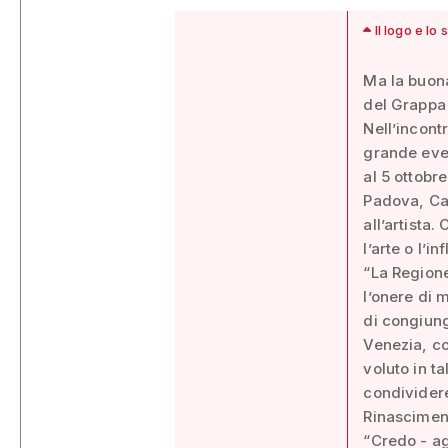
Il logo e lo
Ma la buona
del Grappa 
Nell’incont
grande even
al 5 ottobr
Padova, Ca
all’artista.
l’arte o l’in
“La Regione
l’onere di m
di congiung
Venezia, co
voluto in t
condividere
Rinascimen
“Credo - a