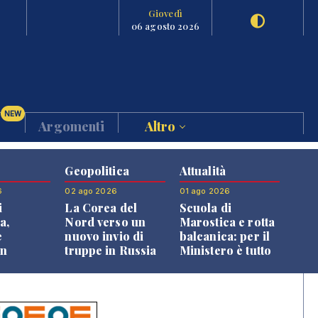
Giovedì
06 agosto 2026
NEW
Argomenti
Altro
Geopolitica
Attualità
6
02 ago 2026
01 ago 2026
i
La Corea del
Scuola di
a,
Nord verso un
Marostica e rotta
e
nuovo invio di
balcanica: per il
an
truppe in Russia
Ministero è tutto
o alle
in regola
oni