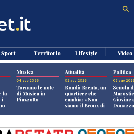
Sport
Territorio
Lifestyle
Video
Musica
Attualità
Politica
04 ago 2026
02 ago 2026
02 ago 202
Tornano le note
Rondò Brenta, un
Scuola d
 la
di Musica in
quartiere che
Marostic
 i
Piazzotto
cambia: «Non
Giovine 
smo
siamo il Bronx di
Donazz
Bassano, qui si
replican
neto
vive bene»
opposizi