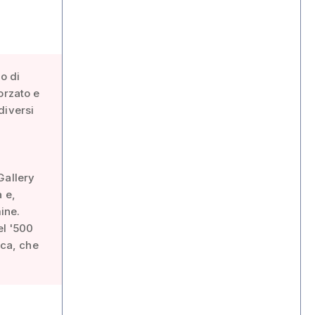
no di
orzato e
diversi
Gallery
 e,
mine.
el '500
ica, che