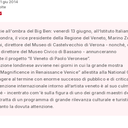
11 giu 2014
olte
e all'ombra del Big Ben: venerdì 13 giugno, all’Istituto Italia
Londra, il vice presidente della Regione del Veneto, Marino Z
i, direttore del Museo di Castelvecchio di Verona - nonché, 
à direttore del Museo Civico di Bassano - annunceranno
te il progetto “Il Veneto di Paolo Veronese”.
zione londinese avviene nei giorni in cui la grande mostra
Magnificence in Renaissance Venice” allestita alla National 
ngere al termine con enorme successo di pubblico e di critica
tenzione internazionale intorno all’artista veneto è al suo cul
sé - incentrato com'è sulla figura di uno dei grandi maestri d
 tratta di un programma di grande rilevanza culturale e turist
anto la dovuta attenzione.