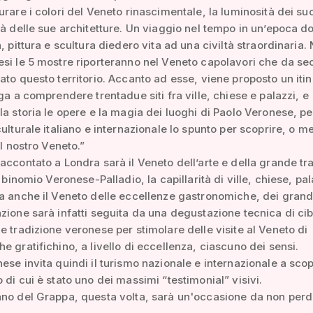
urare i colori del Veneto rinascimentale, la luminosità dei suo
tà delle sue architetture. Un viaggio nel tempo in un’epoca d
, pittura e scultura diedero vita ad una civiltà straordinaria. 
si le 5 mostre riporteranno nel Veneto capolavori che da sec
ato questo territorio. Accanto ad esse, viene proposto un itin
rga a comprendere trentadue siti fra ville, chiese e palazzi, e
la storia le opere e la magia dei luoghi di Paolo Veronese, per
culturale italiano e internazionale lo spunto per scoprire, o m
il nostro Veneto.”
accontato a Londra sarà il Veneto dell’arte e della grande tr
l binomio Veronese-Palladio, la capillarità di ville, chiese, pal
a anche il Veneto delle eccellenze gastronomiche, dei grandi
zione sarà infatti seguita da una degustazione tecnica di cibi
e tradizione veronese per stimolare delle visite al Veneto di
e gratifichino, a livello di eccellenza, ciascuno dei sensi.
ese invita quindi il turismo nazionale e internazionale a scop
 di cui è stato uno dei massimi “testimonial” visivi.
no del Grappa, questa volta, sarà un'occasione da non perd