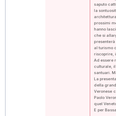
saputo catt
la sontuosi
architettura
prossimi me
hanno lasci
che si alla
presenterà 
al turismo 
riscoprire, 
Ad essere r
culturale, i
santuari. M
La presenta
della grand
Veronese ch
Paolo Veron
quel Veneto
E per Bassa