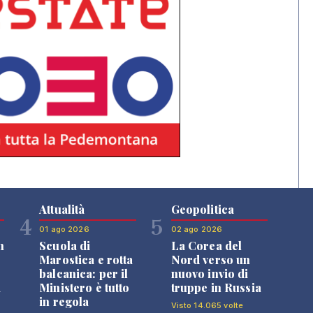
Attualità
Geopolitica
4
5
01 ago 2026
02 ago 2026
n
Scuola di
La Corea del
Marostica e rotta
Nord verso un
balcanica: per il
nuovo invio di
i
Ministero è tutto
truppe in Russia
in regola
Visto 14.065 volte