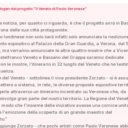
 slogan del progetto "Il Veneto di Paolo Veronese"
 notizia, per quanto ci riguarda, è che il progetto avrà in B
una delle sue città protagoniste.
ro londinese non solo sarà infatti solo annunciata la riedizion
to espositivo al Palazzo della Gran Guardia, a Verona, dal 5
e, ma verranno annunciate le altre quattro mostre che a Vice
stelfranco Veneto e Bassano del Grappa saranno dedicate
 Con le mostre, l’itinerario in 32 luoghi del Veneto che ne tes
fluenza.
 del Veneto - sottolinea il vice presidente Zorzato - si è ass
ettere a sistema, in rete, le diverse proposte espositive territ
erle attraverso un itinerario incentrato su Veronese che, da
involge gran parte del nostro territorio. La Regione del Vene
al modo che l'insieme delle iniziative avesse una cornice unit
 l'emozione della scoperta di un grande maestro del
to.”
ggiunge Zorzato - che pochi artisti come Paolo Veronese abb