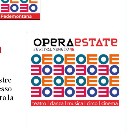
n
stre
esso
ra la