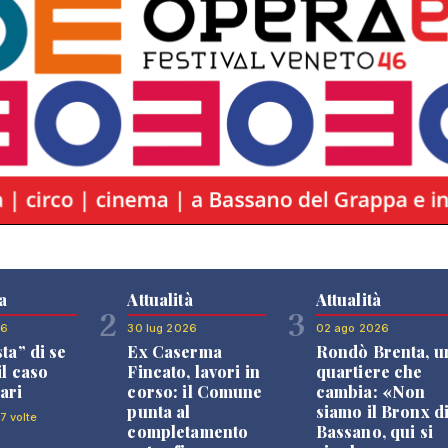
a
Attualità
Attualità
2
3
26
30 lug 2026
02 ago 2026
sta” di se
Ex Caserma
Rondò Brenta, u
il caso
Fincato, lavori in
quartiere che
ari
corso: il Comune
cambia: «Non
punta al
siamo il Bronx d
7 volte
completamento
Bassano, qui si