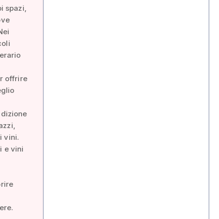
i spazi,
ove
Nei
oli
erario
 offrire
eglio
adizione
azzi,
 vini.
 e vini
rire
ere.