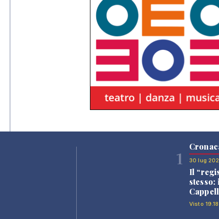
Cronac
1
30 lug 20
Il “regi
stesso: 
Cappell
Visto 19.18