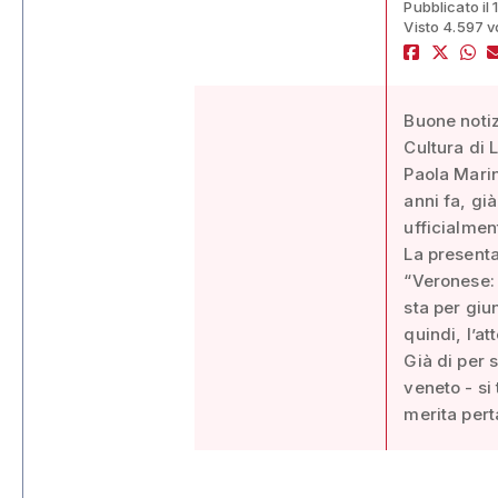
Pubblicato il 
Visto 4.597 v
Buone notizi
Cultura di 
Paola Marin
anni fa, gi
ufficialmen
La presenta
“Veronese: 
sta per giu
quindi, l’at
Già di per 
veneto - si
merita pert