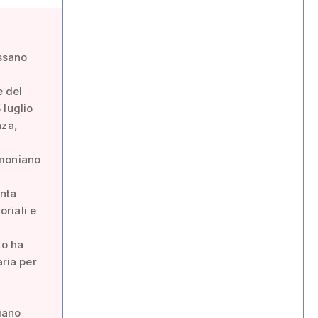
assano
e del
 luglio
nza,
timoniano
unta
oriali e
to ha
aria per
iano