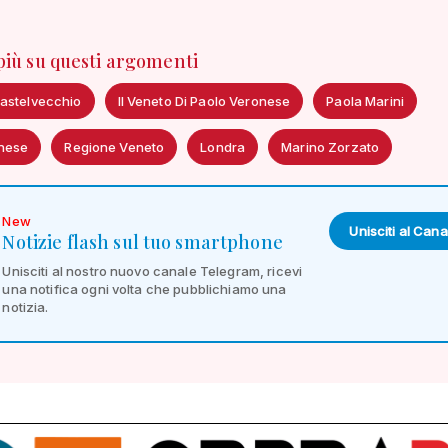
 più su questi argomenti
astelvecchio
Il Veneto Di Paolo Veronese
Paola Marini
nese
Regione Veneto
Londra
Marino Zorzato
New
Unisciti al Cana
Notizie flash sul tuo smartphone
Unisciti al nostro nuovo canale Telegram, ricevi
una notifica ogni volta che pubblichiamo una
notizia.