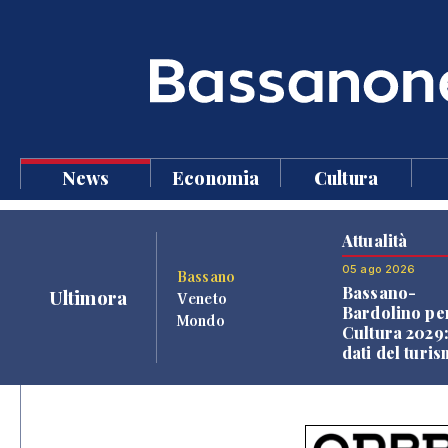
News
Economia
Cultura
Attualità
05 ago 2026
Bassano
Bassano-
Ultimora
Veneto
Bardolino per
Mondo
Cultura 2029:
dati del turi
aprono il
confronto ve