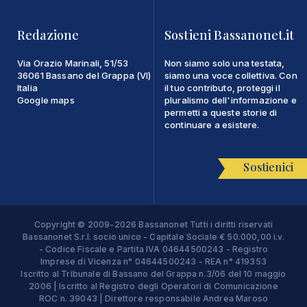
Redazione
Sostieni Bassanonet.it
Via Orazio Marinali, 51/53
Non siamo solo una testata,
36061 Bassano del Grappa (VI)
siamo una voce collettiva. Con
Italia
il tuo contributo, proteggi il
Google maps
pluralismo dell'informazione e
permetti a queste storie di
continuare a esistere.
Sostienici
Copyright © 2009-2026 Bassanonet Tutti i diritti riservati
Bassanonet S.r.l. socio unico - Capitale Sociale € 50.000,00 i.v.
- Codice Fiscale e Partita IVA 04644500243 - Registro
Imprese di Vicenza n° 04644500243 - REA n° 419353
Iscritto al Tribunale di Bassano del Grappa n.3/06 del 10 maggio
2006 | Iscritto al Registro degli Operatori di Comunicazione
ROC n. 39043 | Direttore responsabile Andrea Maroso