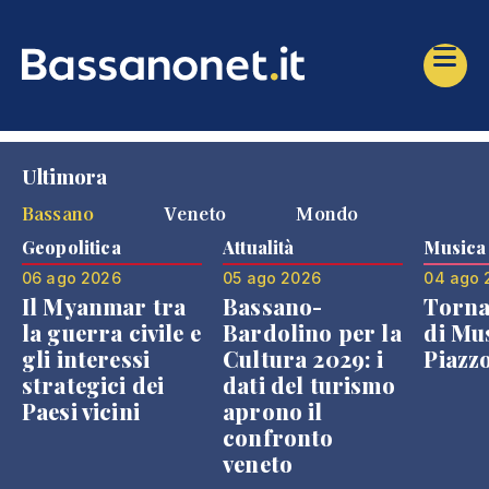
Ultimora
Bassano
Veneto
Mondo
Geopolitica
Attualità
Musica
06 ago 2026
05 ago 2026
04 ago 
Il Myanmar tra
Bassano-
Torna
la guerra civile e
Bardolino per la
di Mus
gli interessi
Cultura 2029: i
Piazz
strategici dei
dati del turismo
Paesi vicini
aprono il
confronto
veneto