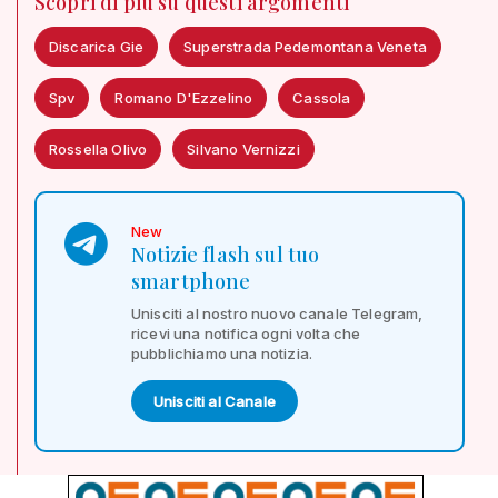
Scopri di più su questi argomenti
Discarica Gie
Superstrada Pedemontana Veneta
Spv
Romano D'Ezzelino
Cassola
Rossella Olivo
Silvano Vernizzi
New
Notizie flash sul tuo
smartphone
Unisciti al nostro nuovo canale Telegram,
ricevi una notifica ogni volta che
pubblichiamo una notizia.
Unisciti al Canale