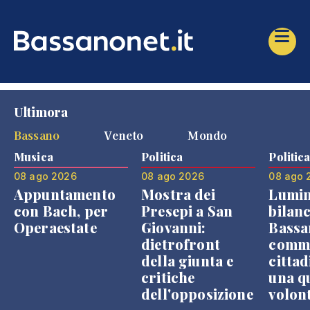
Ultimora
Bassano
Veneto
Mondo
Musica
Politica
Politic
08 ago 2026
08 ago 2026
08 ago 
Appuntamento
Mostra dei
Lumin
con Bach, per
Presepi a San
bilanc
Operaestate
Giovanni:
Bassa
dietrofront
comme
della giunta e
cittad
critiche
una q
dell'opposizione
volon