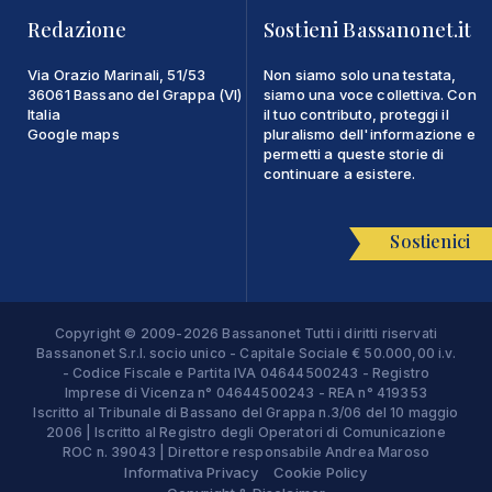
Redazione
Sostieni Bassanonet.it
Via Orazio Marinali, 51/53
Non siamo solo una testata,
36061 Bassano del Grappa (VI)
siamo una voce collettiva. Con
Italia
il tuo contributo, proteggi il
Google maps
pluralismo dell'informazione e
permetti a queste storie di
continuare a esistere.
Sostienici
Copyright © 2009-2026 Bassanonet Tutti i diritti riservati
Bassanonet S.r.l. socio unico - Capitale Sociale € 50.000,00 i.v.
- Codice Fiscale e Partita IVA 04644500243 - Registro
Imprese di Vicenza n° 04644500243 - REA n° 419353
Iscritto al Tribunale di Bassano del Grappa n.3/06 del 10 maggio
2006 | Iscritto al Registro degli Operatori di Comunicazione
ROC n. 39043 | Direttore responsabile Andrea Maroso
Informativa Privacy
Cookie Policy