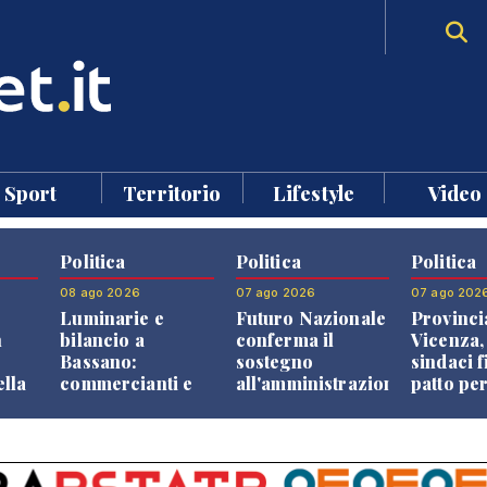
Sport
Territorio
Lifestyle
Video
Politica
Politica
Politica
08 ago 2026
07 ago 2026
07 ago 202
Luminarie e
Futuro Nazionale
Provinci
n
bilancio a
conferma il
Vicenza,
Bassano:
sostegno
sindaci f
ella
commercianti e
all'amministrazione
patto per
che
cittadini verso
Finco
dei Com
ione
una quota
volontaria