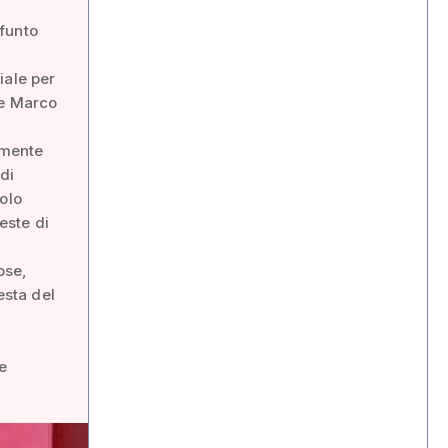
efunto
a
iale per
le Marco
amente
 di
olo
este di
ose,
esta del
e