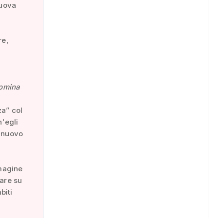
nuova
re,
omina
za” col
h'egli
l nuovo
mmagine
tare su
biti