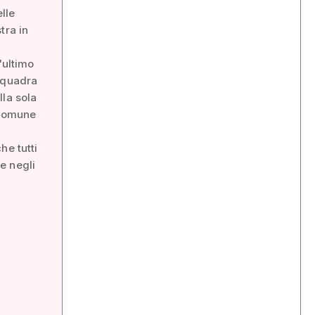
lle
tra in
'ultimo
 squadra
lla sola
l Comune
he tutti
ve negli