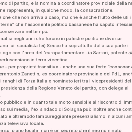
mo di partito, e la nomina a coordinatore provinciale della 
a ne rappresenta, in qualche modo, la consacrazione.
one che non arriva a caso, ma che è anche frutto delle utili
nterne” che l'esponente politico bassanese ha saputo intesse
 conservare nel tempo.
atisi negli anni che furono in palestre politiche diverse
no lui, socialista lei) Secco ha soprattutto dalla sua parte il
alogo con l'area dell'europarlamentare Lia Sartori, potente
d
 berlusconiano in terra vicentina.
 - per proprietà transitiva - anche una sua forte “consonan
erantonio Zanettin, ex coordinatore provinciale del PdL, anc
i ranghi di Forza Italia e nominato ieri tra i vicepresidenti de
 presidenza della Regione Veneto del partito, con delega al
.
 pubblico e in quanto tale molto sensibile al riscontro di i
so sui media, l'ex sindaco di Solagna può inoltre anche con
ato e oltremodo tambureggiante presenzialismo in alcuni am
nza televisiva locale.
re sul piano locale, non è un segreto che il neo nominato