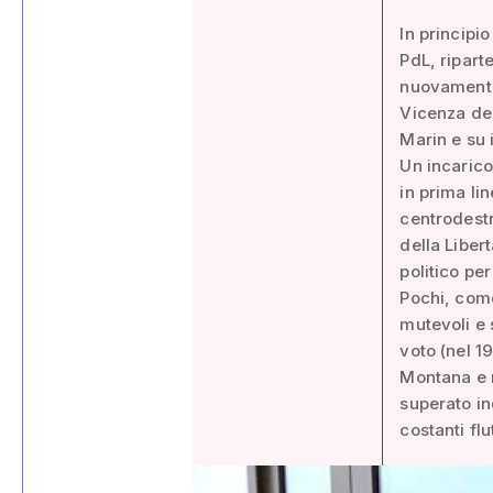
In principio
PdL, riparte
nuovamente 
Vicenza del
Marin e su 
Un incarico
in prima lin
centrodestr
della Liber
politico per
Pochi, come
mutevoli e 
voto (nel 1
Montana e n
superato in
costanti flu