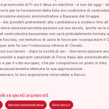
 provinciale di FI sia il
deus ex machina
- e non da oggi - de
vre per la formazione della lista e/o coalizione di centrodes
 prossime elezioni amministrative a Bassano del Grappa.
 dai possibili pretendenti alla candidatura a sindaco fino all
 - deve necessariamente passare sul suo tavolo, anche se la
del centrodestra bassanese non sarà probabilmente limitata a
forzista, nel tentativo di unire le forze per riconquistare i
que anni fa con l'indiscussa vittoria di Cimatti.
ul suo tavolo - dopo la novità di ieri - dovranno passare anc
ossibili e aspiranti candidati di Forza Italia alle amministrati
i e per il voto europeo, che per conquistare un posto in lista
ecessariamente ottenere la sua approvazione.
nessero, la loro aspirazione rimarrebbe a Secco.
 più su questi argomenti
Elezioni Amministrative
Dino Secco