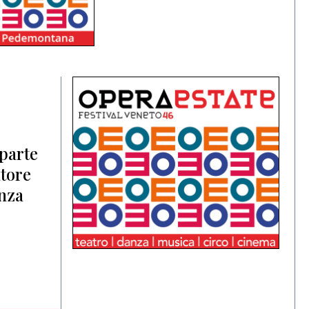
iparte
tore
anza