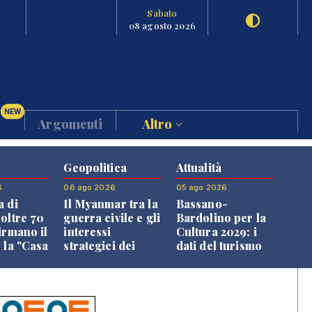
Sabato
08 agosto 2026
NEW
Argomenti
Altro
Geopolitica
Attualità
6
06 ago 2026
05 ago 2026
a di
Il Myanmar tra la
Bassano-
 oltre 70
guerra civile e gli
Bardolino per la
irmano il
interessi
Cultura 2029: i
 la "Casa
strategici dei
dati del turismo
uni"
Paesi vicini
aprono il
confronto veneto