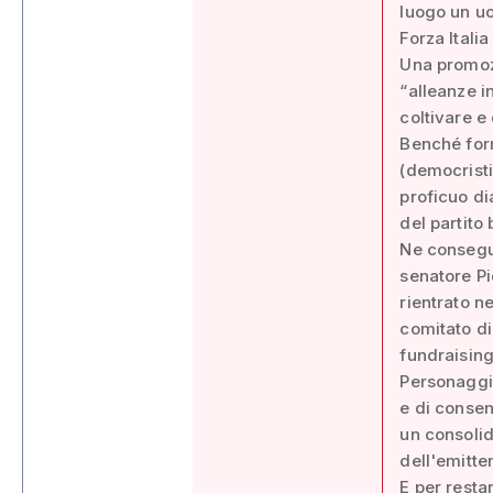
luogo un uo
Forza Itali
Una promozi
“alleanze i
coltivare e
Benché form
(democristia
proficuo di
del partito
Ne consegue
senatore Pi
rientrato ne
comitato di
fundraising
Personaggio
e di consen
un consolid
dell'emitte
E per resta