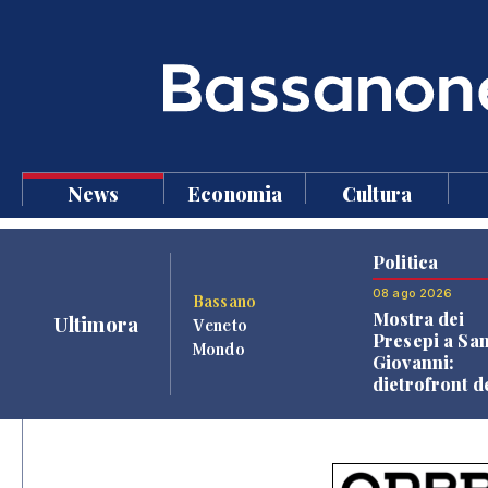
News
Economia
Cultura
Politica
08 ago 2026
Bassano
Mostra dei
Ultimora
Veneto
Presepi a Sa
Mondo
Giovanni:
dietrofront d
giunta e criti
dell'opposiz