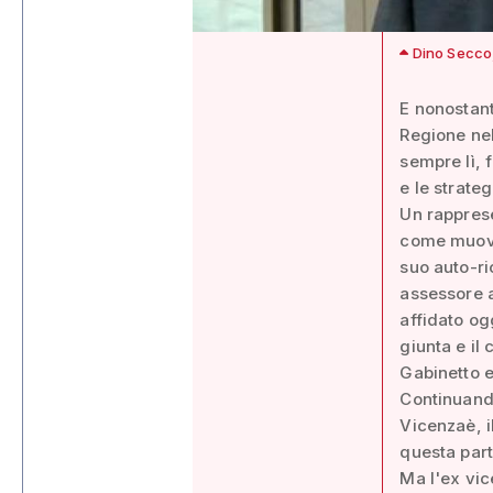
Dino Secco,
E nonostant
Regione nel
sempre lì, 
e le strate
Un rappres
come muover
suo auto-ri
assessore a
affidato og
giunta e il 
Gabinetto 
Continuando
Vicenzaè, i
questa part
Ma l'ex vice