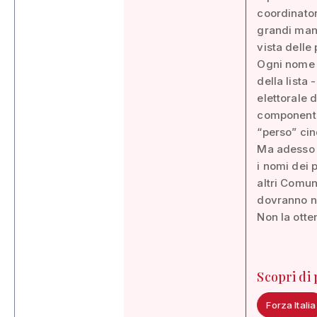
coordinatore
grandi mano
vista delle
Ogni nome -
della lista
elettorale 
componente 
“perso” cin
Ma adesso s
i nomi dei p
altri Comun
dovranno n
Non la otte
Scopri di
Forza Italia