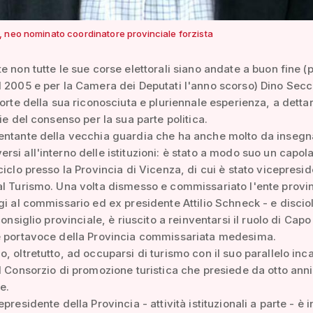
 neo nominato coordinatore provinciale forzista
e non tutte le sue corse elettorali siano andate a buon fine (p
 2005 e per la Camera dei Deputati l'anno scorso) Dino Secc
forte della sua riconosciuta e pluriennale esperienza, a dettare
gie del consenso per la sua parte politica.
entante della vecchia guardia che ha anche molto da insegn
si all'interno delle istituzioni: è stato a modo suo un capola
ciclo presso la Provincia di Vicenza, di cui è stato vicepresi
l Turismo. Una volta dismesso e commissariato l'ente provin
gi al commissario ed ex presidente Attilio Schneck - e disciolt
consiglio provinciale, è riuscito a reinventarsi il ruolo di Capo
e portavoce della Provincia commissariata medesima.
, oltretutto, ad occuparsi di turismo con il suo parallelo inc
l Consorzio di promozione turistica che presiede da otto anni
e.
presidente della Provincia - attività istituzionali a parte - è 