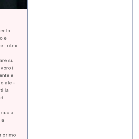
er la
o è
 i ritmi
are su
voro il
dente e
ciale -
i la
 di
arico a
 a
in primo