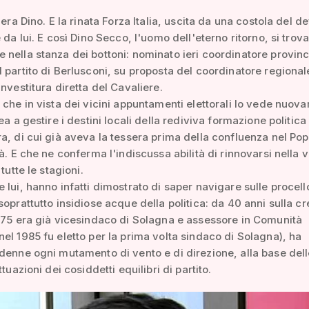
 era Dino. E la rinata Forza Italia, uscita da una costola del d
 da lui. E così Dino Secco, l'uomo dell'eterno ritorno, si trov
nella stanza dei bottoni: nominato ieri coordinatore provinc
 partito di Berlusconi, su proposta del coordinatore regiona
investitura diretta del Cavaliere.
 che in vista dei vicini appuntamenti elettorali lo vede nuov
ea a gestire i destini locali della rediviva formazione politica
a, di cui già aveva la tessera prima della confluenza nel Pop
tà. E che ne conferma l'indiscussa abilità di rinnovarsi nella v
 tutte le stagioni.
 lui, hanno infatti dimostrato di saper navigare sulle procell
soprattutto insidiose acque della politica: da 40 anni sulla cr
975 era già vicesindaco di Solagna e assessore in Comunità
el 1985 fu eletto per la prima volta sindaco di Solagna), ha
denne ogni mutamento di vento e di direzione, alla base dell
ttuazioni dei cosiddetti equilibri di partito.