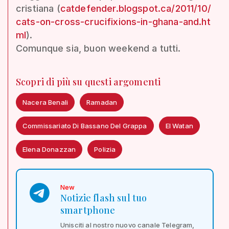
cristiana (
catdefender.blogspot.ca/2011/10/
cats-on-cross-crucifixions-in-ghana-and.ht
ml
).
Comunque sia, buon weekend a tutti.
Scopri di più su questi argomenti
Nacera Benali
Ramadan
Commissariato Di Bassano Del Grappa
El Watan
Elena Donazzan
Polizia
New
Notizie flash sul tuo
smartphone
Unisciti al nostro nuovo canale Telegram,