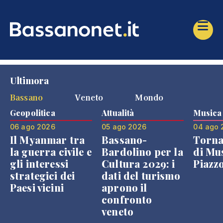
Ultimora
Bassano
Veneto
Mondo
Geopolitica
Attualità
Musica
06 ago 2026
05 ago 2026
04 ago 
Il Myanmar tra
Bassano-
Torna
la guerra civile e
Bardolino per la
di Mus
gli interessi
Cultura 2029: i
Piazz
strategici dei
dati del turismo
Paesi vicini
aprono il
confronto
veneto