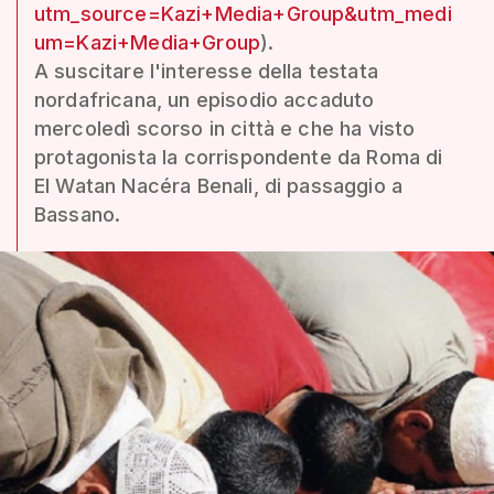
utm_source=Kazi+Media+Group&utm_medi
um=Kazi+Media+Group
).
A suscitare l'interesse della testata
nordafricana, un episodio accaduto
mercoledì scorso in città e che ha visto
protagonista la corrispondente da Roma di
El Watan Nacéra Benali, di passaggio a
Bassano.