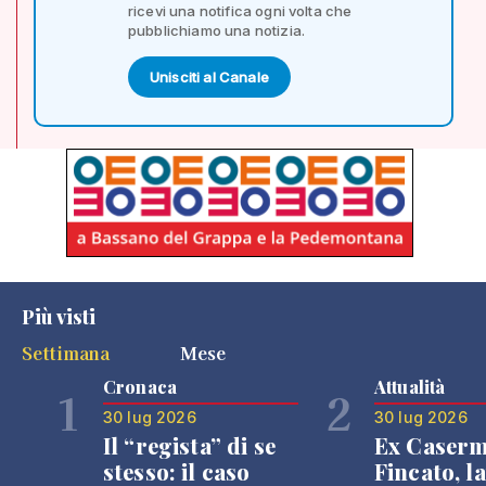
ricevi una notifica ogni volta che
pubblichiamo una notizia.
Unisciti al Canale
Più visti
Settimana
Mese
Cronaca
Attualità
1
2
30 lug 2026
30 lug 2026
Il “regista” di se
Ex Caser
stesso: il caso
Fincato, la