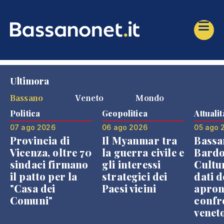
Ultimora
Bassano
Veneto
Mondo
Politica
Geopolitica
Attualit
07 ago 2026
06 ago 2026
05 ago 
Provincia di
Il Myanmar tra
Bassa
Vicenza, oltre 70
la guerra civile e
Bardo
sindaci firmano
gli interessi
Cultur
il patto per la
strategici dei
dati d
"Casa dei
Paesi vicini
apron
Comuni"
confr
venet