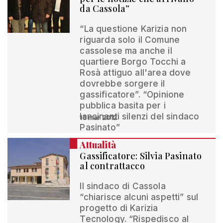
da Cassola”
“La questione Karizia non
riguarda solo il Comune
cassolese ma anche il
quartiere Borgo Tocchi a
Rosà attiguo all'area dove
dovrebbe sorgere il
gassificatore”. “Opinione
pubblica basita per i
lancinanti silenzi del sindaco
15 mar 2012
Pasinato”
Attualità
Gassificatore: Silvia Pasinato
al contrattacco
Il sindaco di Cassola
“chiarisce alcuni aspetti” sul
progetto di Karizia
Tecnology. “Rispedisco al