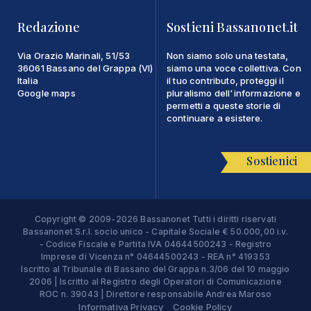
Redazione
Sostieni Bassanonet.it
Via Orazio Marinali, 51/53
Non siamo solo una testata,
36061 Bassano del Grappa (VI)
siamo una voce collettiva. Con
Italia
il tuo contributo, proteggi il
Google maps
pluralismo dell'informazione e
permetti a queste storie di
continuare a esistere.
Sostienici
Copyright © 2009-2026 Bassanonet Tutti i diritti riservati
Bassanonet S.r.l. socio unico - Capitale Sociale € 50.000,00 i.v.
- Codice Fiscale e Partita IVA 04644500243 - Registro
Imprese di Vicenza n° 04644500243 - REA n° 419353
Iscritto al Tribunale di Bassano del Grappa n.3/06 del 10 maggio
2006 | Iscritto al Registro degli Operatori di Comunicazione
ROC n. 39043 | Direttore responsabile Andrea Maroso
Informativa Privacy
Cookie Policy