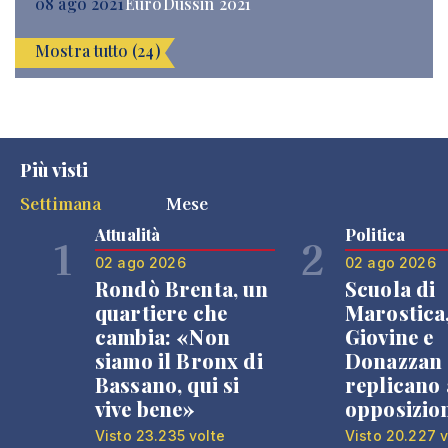
08 ago 2021
EuroDussin 2021
Mostra tutto (24)
Più visti
Settimana
Mese
Attualità
Politica
1
2
02 ago 2026
02 ago 2026
Rondò Brenta, un
Scuola di
quartiere che
Marostica
cambia: «Non
Giovine e
siamo il Bronx di
Donazzan
Bassano, qui si
replicano 
vive bene»
opposizio
Visto 23.235 volte
Visto 20.227 v