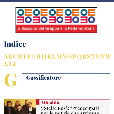
Indice
A
B
C
D
E
F
G
H
I
J
K
L
M
N
O
P
Q
R
S
T
U
V
W
X
Y
Z
G
Gassificatore
Attualità
5 Stelle Rosà: “Preoccupati
per le notizie che arrivano