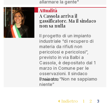
allarmare la gente"
Attualità
A Cassola arriva il
gassificatore. Ma il sindaco
non sa nulla
Il progetto di un impianto
industriale “di recupero di
materia da rifiuti non
pericolosi e pericolosi”,
previsto in via Balbi a
Cassola, è depositato dal 1
marzo in Comune per le
osservazioni. Il sindaco
Pasinato: “Non ne sappiamo
07 mar 2012
niente”
Indietro
1
2
3