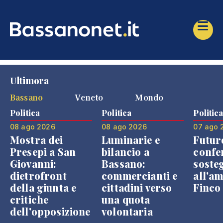
Ultimora
Bassano
Veneto
Mondo
Politica
Politica
Politic
08 ago 2026
08 ago 2026
07 ago 
Mostra dei
Luminarie e
Futur
Presepi a San
bilancio a
confe
Giovanni:
Bassano:
soste
dietrofront
commercianti e
all'a
della giunta e
cittadini verso
Finco
critiche
una quota
dell'opposizione
volontaria