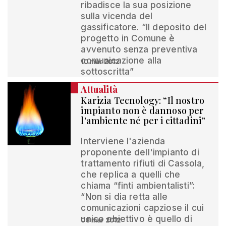
ribadisce la sua posizione
sulla vicenda del
gassificatore. “Il deposito del
progetto in Comune è
avvenuto senza preventiva
comunicazione alla
10 mar 2012
sottoscritta”
Attualità
Karizia Tecnology: “Il nostro
impianto non è dannoso per
l'ambiente né per i cittadini”
Interviene l'azienda
proponente dell'impianto di
trattamento rifiuti di Cassola,
che replica a quelli che
chiama “finti ambientalisti”:
“Non si dia retta alle
comunicazioni capziose il cui
unico obiettivo è quello di
08 mar 2012