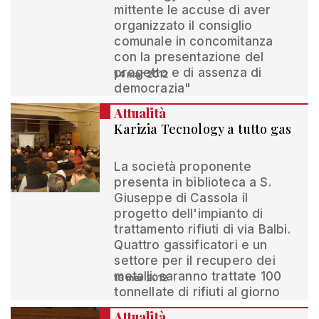
mittente le accuse di aver
organizzato il consiglio
comunale in concomitanza
con la presentazione del
progetto e di assenza di
14 mar 2012
democrazia"
Attualità
Karizia Tecnology a tutto gas
La società proponente
presenta in biblioteca a S.
Giuseppe di Cassola il
progetto dell'impianto di
trattamento rifiuti di via Balbi.
Quattro gassificatori e un
settore per il recupero dei
metalli: saranno trattate 100
13 mar 2012
tonnellate di rifiuti al giorno
Attualità