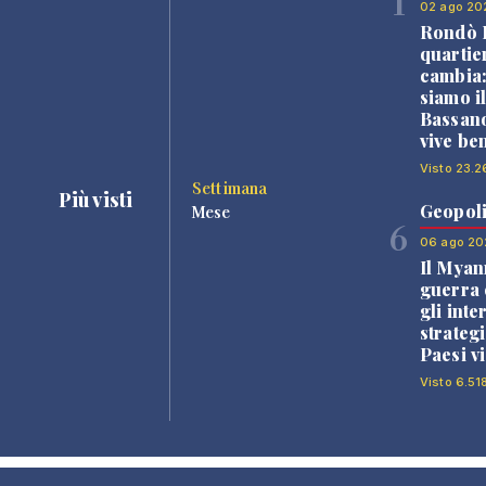
1
02 ago 20
Rondò B
quartie
cambia
siamo i
Bassano
vive be
Visto 23.2
Settimana
Più visti
Geopoli
Mese
6
06 ago 20
Il Myan
guerra c
gli inte
strategi
Paesi vi
Visto 6.51