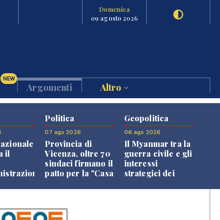
Domenica
09 agosto 2026
NEW
Argomenti
Altro
Politica
Geopolitica
6
07 ago 2026
06 ago 2026
azionale
Provincia di
Il Myanmar tra la
 il
Vicenza, oltre 70
guerra civile e gli
o
sindaci firmano il
interessi
nistrazione
patto per la "Casa
strategici dei
dei Comuni"
Paesi vicini