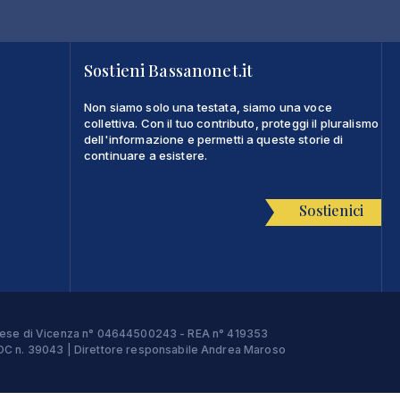
Sostieni Bassanonet.it
Non siamo solo una testata, siamo una voce
collettiva. Con il tuo contributo, proteggi il pluralismo
dell'informazione e permetti a queste storie di
continuare a esistere.
Sostienici
Imprese di Vicenza n° 04644500243 - REA n° 419353
e ROC n. 39043 | Direttore responsabile Andrea Maroso