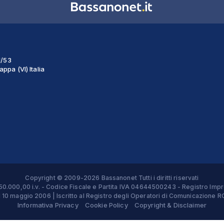
1/53
ppa (VI) Italia
Copyright © 2009-2026 Bassanonet Tutti i diritti riservati
 € 50.000,00 i.v. - Codice Fiscale e Partita IVA 04644500243 - Registro 
el 10 maggio 2006 | Iscritto al Registro degli Operatori di Comunicazion
Informativa Privacy
Cookie Policy
Copyright & Disclaimer