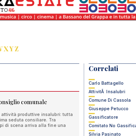
W
X
Y
Z
Correlati
Carlo Battagello
AttivitÃ Insalubri
Comune Di Cassola
consiglio comunale
Giuseppe Petucco
attività produttive insalubri: tutta
Gassificatore
ima seduta consiliare. Tra
lpi di scena arriva alla fine una
Comitato No Gassific
Silvia Pasinato