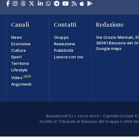
Canali
Contatti
Redazione
News
Gruppo
Via Orazio Marinali, 5
36061 Bassano del Gra
Economia
Redazione
Google maps
Cultura
Pubblicità
Sport
Lavora con noi
Territorio
Lifestyle
NEW
Video
Argomenti
Bassanonet S.r.l. socio unico - Capitale Sociale
Iscritto al Tribunale di Bassano del Grappa n.3/06 d