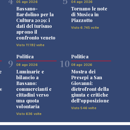
4
5
05 ago 2026
04 ago 2026
Bassano-
Tornano le note
Bardolino per la
di Musica in
Cultura 2029: i
Piazzotto
dati del turismo
Visto 6.745 volte
aprono il
confronto veneto
Visto 11.192 volte
Politica
Politica
9
10
08 ago 2026
08 ago 2026
e
Luminarie e
Mostra dei
bilancio a
Presepi a San
Bassano:
Giovanni:
one
commercianti e
dietrofront della
cittadini verso
giunta e critiche
una quota
dell'opposizione
volontaria
Visto 546 volte
Visto 636 volte