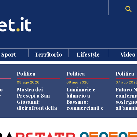
Sport
Territorio
Lifestyle
Video
Politica
Politica
Politica
08 ago 2026
08 ago 2026
07 ago 202
o
Mostra dei
Luminarie e
Futuro N
r
Presepi a San
bilancio a
conferma
Giovanni:
Bassano:
sostegn
dietrofront della
commercianti e
all'ammi
giunta e critiche
cittadini verso
Finco
dell'opposizione
una quota
volontaria