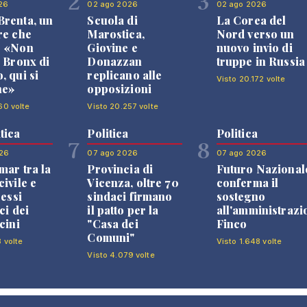
2
3
26
02 ago 2026
02 ago 2026
renta, un
Scuola di
La Corea del
re che
Marostica,
Nord verso un
: «Non
Giovine e
nuovo invio di
l Bronx di
Donazzan
truppe in Russia
, qui si
replicano alle
Visto 20.172 volte
ne»
opposizioni
60 volte
Visto 20.257 volte
tica
Politica
Politica
7
8
26
07 ago 2026
07 ago 2026
mar tra la
Provincia di
Futuro Nazional
ivile e
Vicenza, oltre 70
conferma il
ressi
sindaci firmano
sostegno
ci dei
il patto per la
all'amministrazi
cini
"Casa dei
Finco
Comuni"
8 volte
Visto 1.648 volte
Visto 4.079 volte