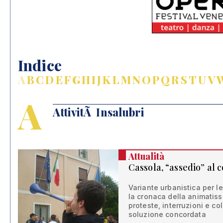
Indice
A
B
C
D
E
F
G
H
I
J
K
L
M
N
O
P
Q
R
S
T
U
V
A
AttivitÃ Insalubri
Attualità
Cassola, “assedio” al 
Variante urbanistica per le 
la cronaca della animatiss
proteste, interruzioni e co
soluzione concordata