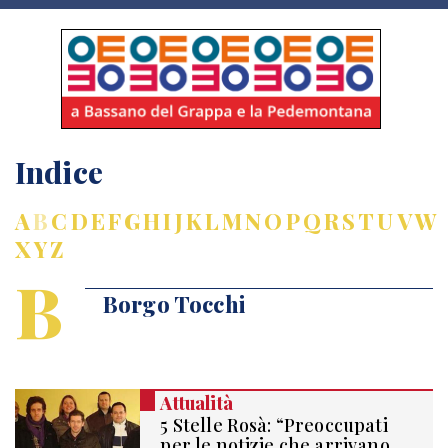
Indice
A
B
C
D
E
F
G
H
I
J
K
L
M
N
O
P
Q
R
S
T
U
V
W
X
Y
Z
B
Borgo Tocchi
Attualità
5 Stelle Rosà: “Preoccupati
per le notizie che arrivano