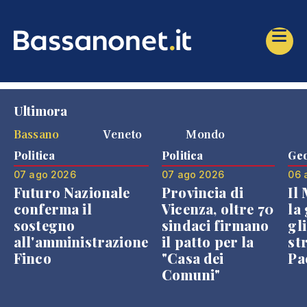
Ultimora
Bassano
Veneto
Mondo
Politica
Politica
Geo
07 ago 2026
07 ago 2026
06 
Futuro Nazionale
Provincia di
Il
conferma il
Vicenza, oltre 70
la 
sostegno
sindaci firmano
gli
all'amministrazione
il patto per la
st
Finco
"Casa dei
Pae
Comuni"