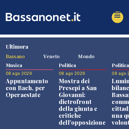
Ultimora
Bassano
Veneto
Mondo
Musica
Politica
Politic
08 ago 2026
08 ago 2026
08 ago 
Appuntamento
Mostra dei
Lumin
con Bach, per
Presepi a San
bilanc
Operaestate
Giovanni:
Bassa
dietrofront
comme
della giunta e
cittad
critiche
una q
dell'opposizione
volon