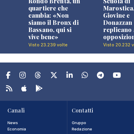
Rondò Brenta, un
Scuola di
quartiere che
Marostica
cambia: «Non
Giovine e
siamo il Bronx di
Donazzan
Bassano, qui si
replicano 
vive bene»
opposizio
Visto 23.239 volte
Visto 20.232 v
Canali
Contatti
News
Gruppo
Economia
Redazione