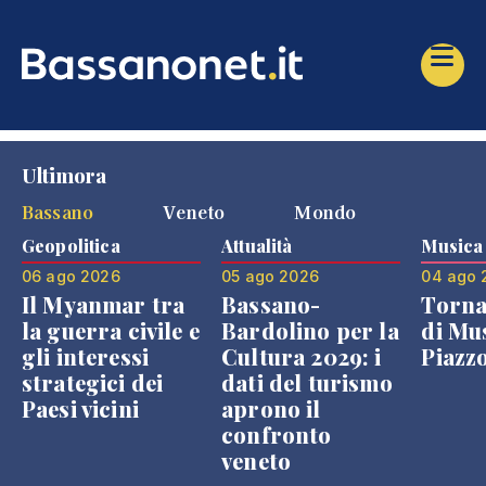
Ultimora
Bassano
Veneto
Mondo
Geopolitica
Attualità
Musica
06 ago 2026
05 ago 2026
04 ago 
Il Myanmar tra
Bassano-
Torna
la guerra civile e
Bardolino per la
di Mus
gli interessi
Cultura 2029: i
Piazz
strategici dei
dati del turismo
Paesi vicini
aprono il
confronto
veneto