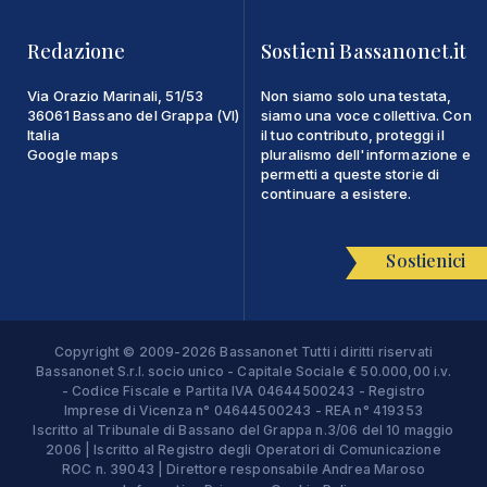
Redazione
Sostieni Bassanonet.it
Via Orazio Marinali, 51/53
Non siamo solo una testata,
36061 Bassano del Grappa (VI)
siamo una voce collettiva. Con
Italia
il tuo contributo, proteggi il
Google maps
pluralismo dell'informazione e
permetti a queste storie di
continuare a esistere.
Sostienici
Copyright © 2009-2026 Bassanonet Tutti i diritti riservati
Bassanonet S.r.l. socio unico - Capitale Sociale € 50.000,00 i.v.
- Codice Fiscale e Partita IVA 04644500243 - Registro
Imprese di Vicenza n° 04644500243 - REA n° 419353
Iscritto al Tribunale di Bassano del Grappa n.3/06 del 10 maggio
2006 | Iscritto al Registro degli Operatori di Comunicazione
ROC n. 39043 | Direttore responsabile Andrea Maroso