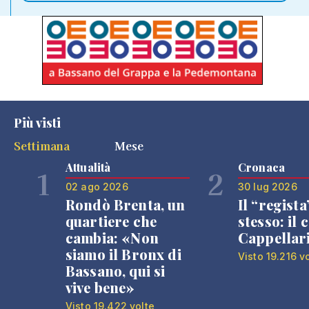
Più visti
Settimana
Mese
Attualità
Cronaca
1
2
02 ago 2026
30 lug 2026
Rondò Brenta, un
Il “regista
quartiere che
stesso: il 
cambia: «Non
Cappellar
siamo il Bronx di
Visto 19.216 v
Bassano, qui si
vive bene»
Visto 19.422 volte