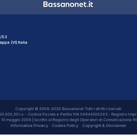
1/53
ppa (VI) Italia
Copyright © 2009-2026 Bassanonet Tutti i diritti riservati
 € 50.000,00 i.v. - Codice Fiscale e Partita IVA 04644500243 - Registro 
el 10 maggio 2006 | Iscritto al Registro degli Operatori di Comunicazion
Informativa Privacy
Cookie Policy
Copyright & Disclaimer