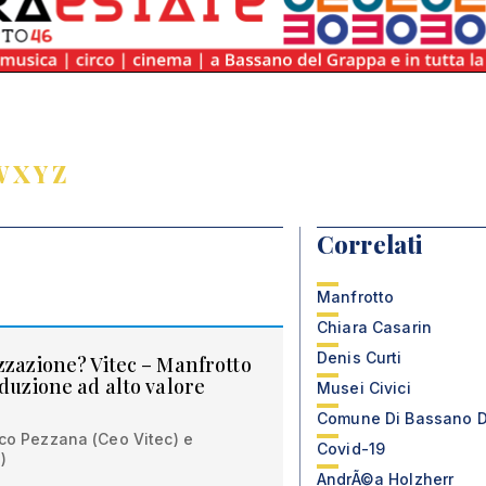
W
X
Y
Z
Correlati
Manfrotto
Chiara Casarin
Denis Curti
zzazione? Vitec – Manfrotto
oduzione ad alto valore
Musei Civici
Comune Di Bassano D
rco Pezzana (Ceo Vitec) e
Covid-19
)
AndrÃ©a Holzherr