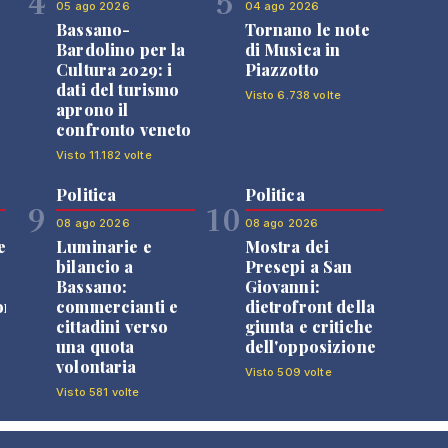
4
5
05 ago 2026
04 ago 2026
Bassano-
Tornano le note
Bardolino per la
di Musica in
Cultura 2029: i
Piazzotto
dati del turismo
Visto 6.738 volte
aprono il
confronto veneto
Visto 11.182 volte
Politica
Politica
9
10
08 ago 2026
08 ago 2026
e
Luminarie e
Mostra dei
bilancio a
Presepi a San
Bassano:
Giovanni:
one
commercianti e
dietrofront della
cittadini verso
giunta e critiche
una quota
dell'opposizione
volontaria
Visto 509 volte
Visto 581 volte