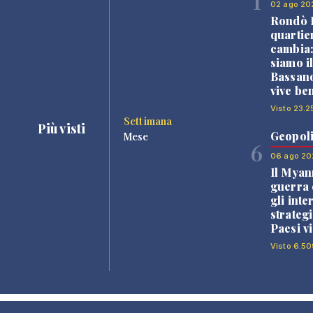
1
02 ago 20
Rondò B
quartie
cambia
siamo i
Bassano
vive be
Visto 23.2
Settimana
Più visti
Geopoli
Mese
6
06 ago 20
Il Myan
guerra c
gli inte
strategi
Paesi vi
Visto 6.50