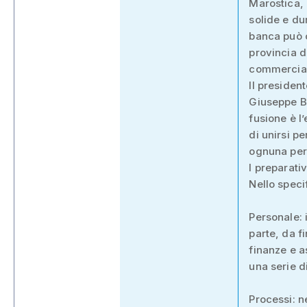
Marostica, 
solide e du
banca può o
provincia d
commercial
Il presiden
Giuseppe Bo
fusione è l
di unirsi p
ognuna per l
I preparativ
Nello speci
Personale: 
parte, da f
finanze e a
una serie d
Processi: n