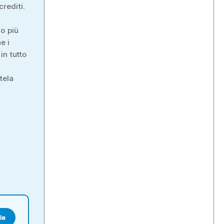
crediti.
vo più
e i
in tutto
tela
le