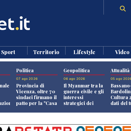
Sport
Territorio
Lifestyle
Video
Politica
Geopolitica
Attualità
07 ago 2026
06 ago 2026
05 ago 202
nale
Provincia di
Il Myanmar tra la
Bassano
Vicenza, oltre 70
guerra civile e gli
Bardolin
sindaci firmano il
interessi
Cultura 2
razione
patto per la "Casa
strategici dei
dati del 
dei Comuni"
Paesi vicini
aprono i
confront