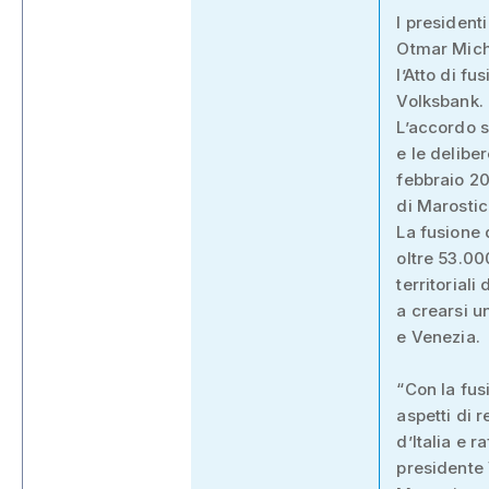
I president
Otmar Micha
l’Atto di f
Volksbank.
L’accordo s
e le delibe
febbraio 20
di Marostica
La fusione 
oltre 53.00
territorial
a crearsi u
e Venezia.
“Con la fus
aspetti di 
d’Italia e 
presidente