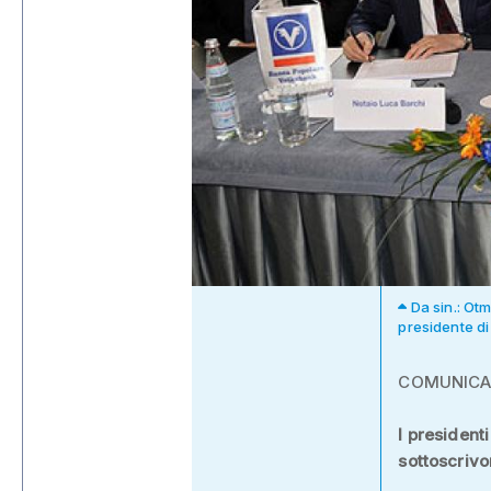
Da sin.: Ot
presidente di
COMUNIC
I president
sottoscrivon