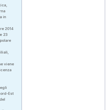
tica,
rna
a in
bre 2014
 e 23
opolare
iali,
one viene
Vicenza
egli
Nord-Est
del