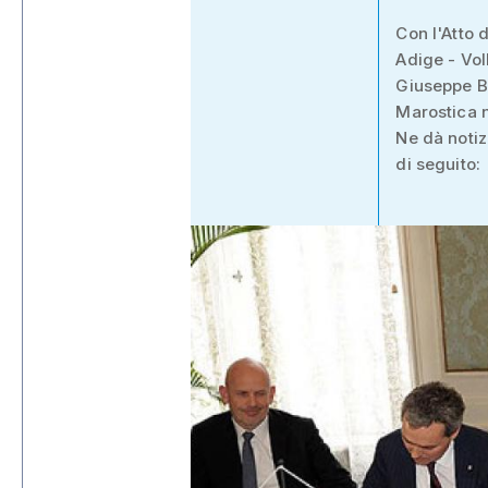
Con l'Atto 
Adige - Vo
Giuseppe Bo
Marostica ne
Ne dà noti
di seguito: