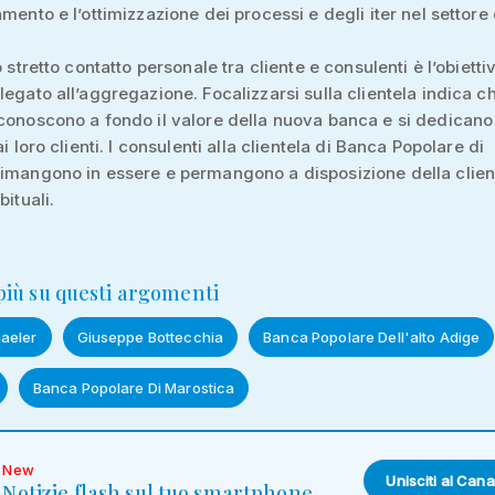
mento e l’ottimizzazione dei processi e degli iter nel settore 
o stretto contatto personale tra cliente e consulenti è l’obietti
legato all’aggregazione. Focalizzarsi sulla clientela indica ch
conoscono a fondo il valore della nuova banca e si dedicano 
ai loro clienti. I consulenti alla clientela di Banca Popolare di
imangono in essere e permangono a disposizione della clien
bituali.
 più su questi argomenti
aeler
Giuseppe Bottecchia
Banca Popolare Dell'alto Adige
Banca Popolare Di Marostica
New
Unisciti al Cana
Notizie flash sul tuo smartphone