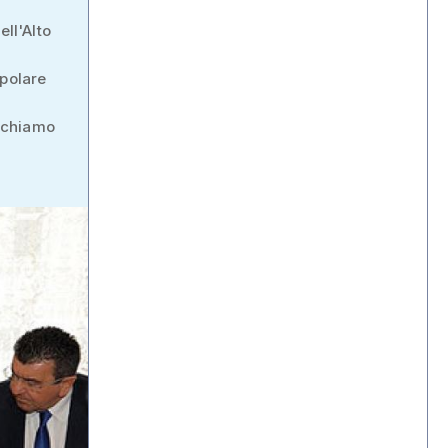
ell'Alto
opolare
lichiamo