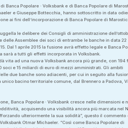
i di Banca Popolare · Volksbank e di Banca Popolare di Maros
eler e Giuseppe Bottecchia, hanno sottoscritto in data odie
usione ai fini dell’incorporazione di Banca Popolare di Marostic
uggella le delibere dei Consigli di amministrazione dell’otto
re delle Assemblee dei soci di entrambe le banche in data 22
15. Dal 1 aprile 2015 la fusione avrà effetto legale e Banca P
 sarà a tutti gli effetti incorporata in Volksbank.
dà vita ad una nuova Volksbank ancora più grande, con 194 fil
0 soci e 15 miliardi di euro di mezzi amministrati. Gli ambiti
i delle due banche sono adiacenti, per cui in seguito alla fusi
n unico bacino territoriale comune, dal Brennero a Padova, 
ione, Banca Popolare · Volksbank cresce nelle dimensioni e n
redditività, acquisendo una visibilità ancora più marcata nel 
rafforzando ulteriormente la sua solidità”, questo il commento 
 Volksbank Otmar Michaeler. “Così come Banca Popolare di