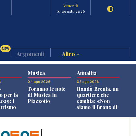
Venerdì
07 agosto 2026
NEW
Argomenti
Altro
Musica
Attualità
6
04 ago 2026
02 ago 2026
-
Tornano le note
Rondò Brenta, un
o per la
di Musica in
quartiere che
029: i
Piazzotto
cambia: «Non
turismo
siamo il Bronx di
l
Bassano, qui si
o veneto
vive bene»