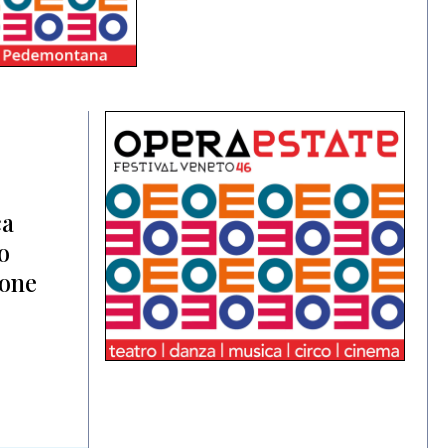
ca
o
ione