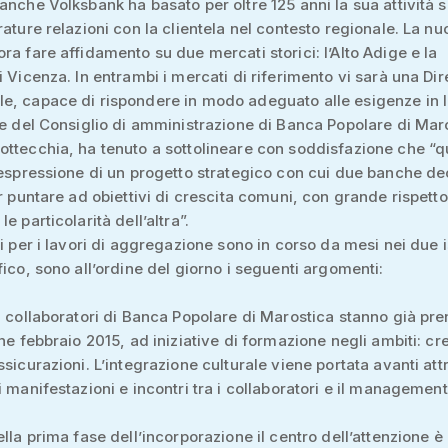
anche Volksbank ha basato per oltre 125 anni la sua attività s
rature relazioni con la clientela nel contesto regionale. La n
ra fare affidamento su due mercati storici: l’Alto Adige e la
i Vicenza. In entrambi i mercati di riferimento vi sarà una Di
e, capace di rispondere in modo adeguato alle esigenze in l
te del Consiglio di amministrazione di Banca Popolare di Mar
ttecchia, ha tenuto a sottolineare con soddisfazione che “q
’espressione di un progetto strategico con cui due banche d
er puntare ad obiettivi di crescita comuni, con grande rispetto
e particolarità dell’altra”.
i per i lavori di aggregazione sono in corso da mesi nei due is
fico, sono all’ordine del giorno i seguenti argomenti:
i collaboratori di Banca Popolare di Marostica stanno già p
ine febbraio 2015, ad iniziative di formazione negli ambiti: cr
ssicurazioni. L’integrazione culturale viene portata avanti at
i manifestazioni e incontri tra i collaboratori e il management
ella prima fase dell’incorporazione il centro dell’attenzione è