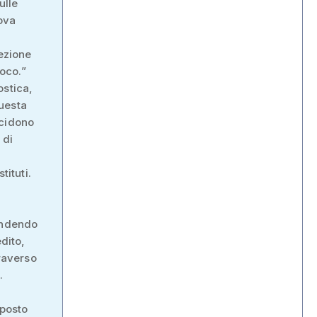
ulle
uova
rezione
oco.”
ostica,
uesta
ecidono
 di
tituti.
rendendo
edito,
traverso
.
 posto