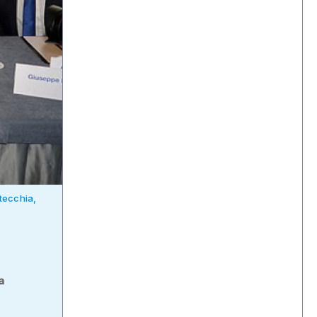
tecchia,
a