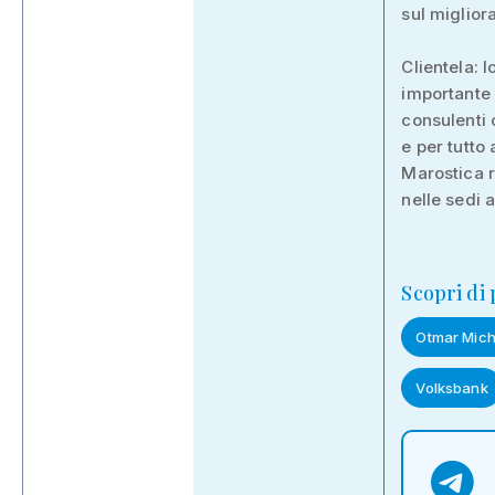
sul migliora
Clientela: l
importante 
consulenti 
e per tutto 
Marostica r
nelle sedi a
Scopri di
Otmar Mich
Volksbank