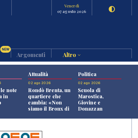
Venerdì
07 agosto 2026
NEW
Argomenti
Altro
Attualità
Politica
6
02 ago 2026
02 ago 2026
le note
Rondò Brenta, un
Scuola di
a in
quartiere che
Marostica,
o
cambia: «Non
Giovine e
siamo il Bronx di
Donazzan
Bassano, qui si
replicano alle
vive bene»
opposizioni