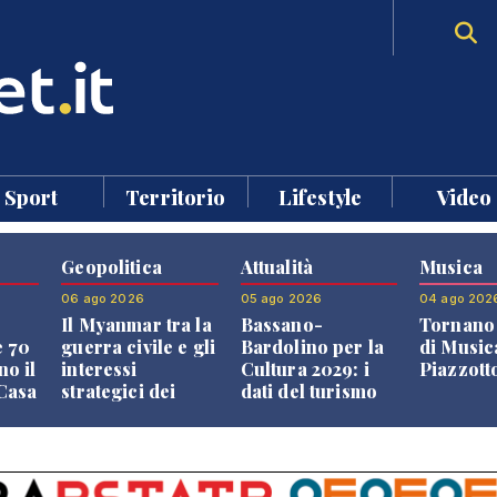
Sport
Territorio
Lifestyle
Video
Geopolitica
Attualità
Musica
06 ago 2026
05 ago 2026
04 ago 202
Il Myanmar tra la
Bassano-
Tornano 
e 70
guerra civile e gli
Bardolino per la
di Music
no il
interessi
Cultura 2029: i
Piazzott
"Casa
strategici dei
dati del turismo
Paesi vicini
aprono il
confronto veneto