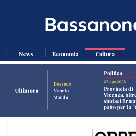
News
Economia
Cultura
Politica
07 ago 2026
Bassano
Provincia di
Ultimora
Veneto
Vicenza, oltr
Mondo
sindaci firma
patto per la 
dei Comuni"