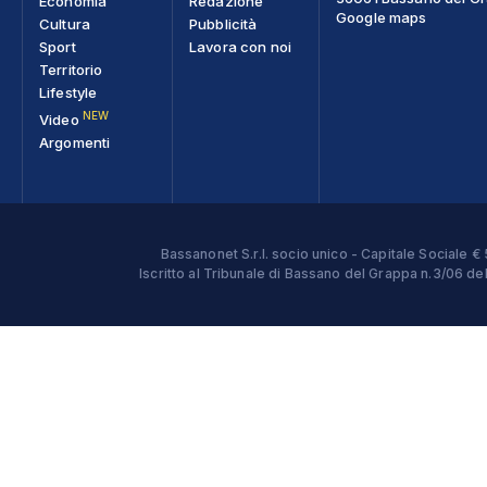
Economia
Redazione
Google maps
Cultura
Pubblicità
Sport
Lavora con noi
Territorio
Lifestyle
NEW
Video
Argomenti
Bassanonet S.r.l. socio unico - Capitale Sociale
Iscritto al Tribunale di Bassano del Grappa n.3/06 d