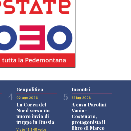
Geopolitica
Incontri
4
5
02 ago 2026
31 lug 2026
La Corea del
A casa Parolini-
Nord verso un
Vanin-
nuovo invio di
Costenaro,
truppe in Russia
protagonista il
libro di Marco
Visto 18.345 volte