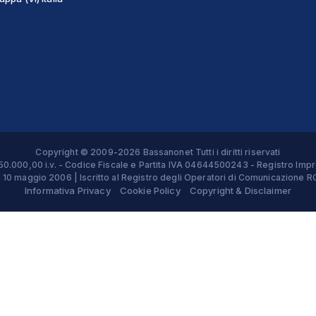
Copyright © 2009-2026 Bassanonet Tutti i diritti riservati
 € 50.000,00 i.v. - Codice Fiscale e Partita IVA 04644500243 - Registro 
el 10 maggio 2006 | Iscritto al Registro degli Operatori di Comunicazion
Informativa Privacy
Cookie Policy
Copyright & Disclaimer