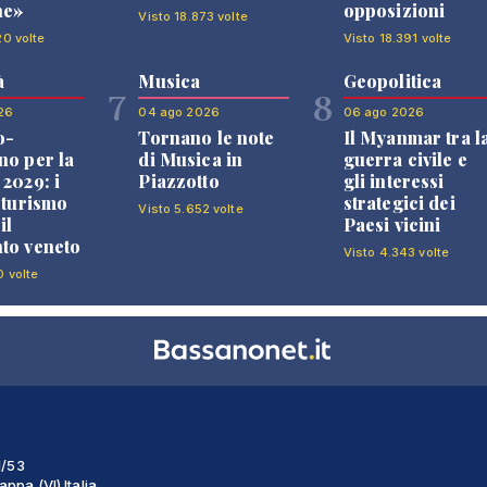
ne»
opposizioni
Visto 18.873 volte
20 volte
Visto 18.391 volte
à
Musica
Geopolitica
7
8
26
04 ago 2026
06 ago 2026
o-
Tornano le note
Il Myanmar tra l
no per la
di Musica in
guerra civile e
 2029: i
Piazzotto
gli interessi
l turismo
strategici dei
Visto 5.652 volte
il
Paesi vicini
to veneto
Visto 4.343 volte
0 volte
1/53
ppa (VI) Italia