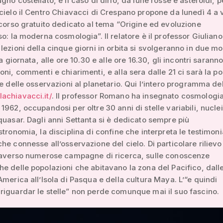
no costellato, è il caso di dirlo, da lune rosse e asteroidi, pe
cielo il Centro Chiavacci di Crespano propone da lunedì 4 a 
 corso gratuito dedicato al tema “Origine ed evoluzione
so: la moderna cosmologia”. Il relatore è il professor Giuliano
lezioni della cinque giorni in orbita si svolgeranno in due m
la giornata, alle ore 10.30 e alle ore 16.30, gli incontri saranno
oni, commenti e chiarimenti, e alla sera dalle 21 ci sarà la pos
re delle osservazioni al planetario. Qui l’intero programma de
achiavacci.it/
. Il professor Romano ha insegnato cosmologi
1962, occupandosi per oltre 30 anni di stelle variabili, nuclei
quasar. Dagli anni Settanta si è dedicato sempre più
stronomia, la disciplina di confine che interpreta le testimon
he connesse all’osservazione del cielo. Di particolare rilievo 
traverso numerose campagne di ricerca, sulle conoscenze
e delle popolazioni che abitavano la zona del Pacifico, dall
America all’Isola di Pasqua e della cultura Maya. L’“e quindi
iguardar le stelle” non perde comunque mai il suo fascino.