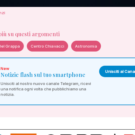
nzi
 più su questi argomenti
Del Grappa
Centro Chiavacci
Astronomia
New
Unisciti al Cana
Notizie flash sul tuo smartphone
Unisciti al nostro nuovo canale Telegram, ricevi
una notifica ogni volta che pubblichiamo una
notizia.