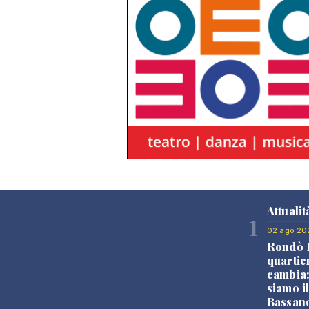
Attualit
1
02 ago 20
Rondò B
quartie
cambia
siamo i
Bassano