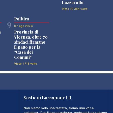
Lazzarotto
Visto 10.384 volte
Politica
9
07 ago 2026
a
Provincia di
Vicenza, oltre 70
sindaci firmano
il patto per la
"Casa dei
Comuni"
Visto 1.718 volte
Sostieni Bassanonet.it
Non siamo solo una testata, siamo una voce
collettiva. Con il tuo contributo, proteggi il pluralismo