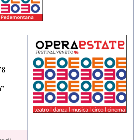
’8
a”