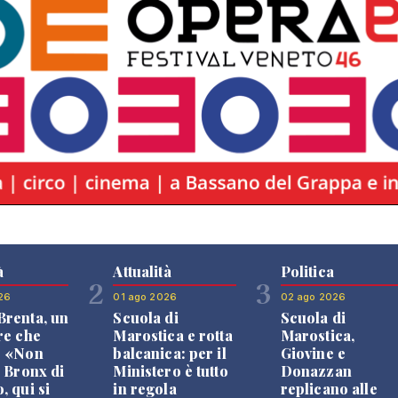
à
Attualità
Politica
2
3
26
01 ago 2026
02 ago 2026
renta, un
Scuola di
Scuola di
re che
Marostica e rotta
Marostica,
: «Non
balcanica: per il
Giovine e
l Bronx di
Ministero è tutto
Donazzan
, qui si
in regola
replicano alle