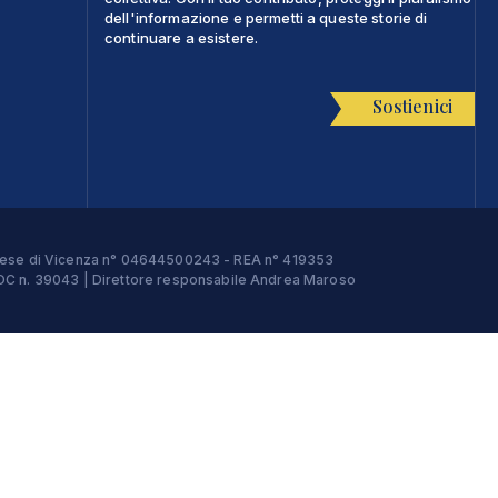
dell'informazione e permetti a queste storie di
continuare a esistere.
Sostienici
Imprese di Vicenza n° 04644500243 - REA n° 419353
e ROC n. 39043 | Direttore responsabile Andrea Maroso