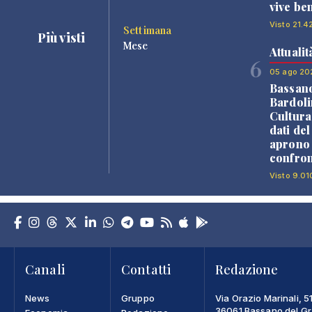
vive be
Visto 21.4
Settimana
Più visti
Mese
Attualit
6
05 ago 20
Bassan
Bardoli
Cultura
dati de
aprono 
confron
Visto 9.01
Canali
Contatti
Redazione
News
Gruppo
Via Orazio Marinali, 5
36061 Bassano del Gra