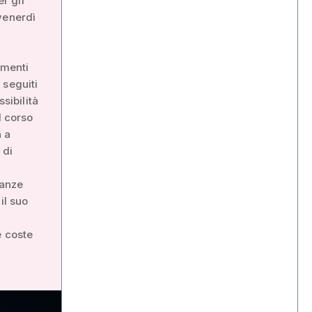
r gli
venerdì
omenti
 seguiti
sibilità
l corso
a a
 di
ianze
il suo
e coste