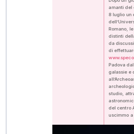
Dopo un giug
amanti del 
8 luglio un
dell’Univer
Romano, le 
distinti del
da discussi
di effettua
www.specol
Padova dal 
galassie e 
all’Archeoa
archeologic
studio, at
astronomich
del centro 
uscimmo a r