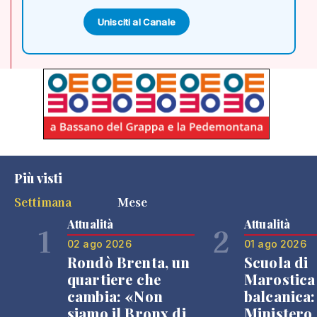
Unisciti al Canale
Più visti
Settimana
Mese
Attualità
Attualità
1
2
02 ago 2026
01 ago 2026
Rondò Brenta, un
Scuola di
quartiere che
Marostica 
cambia: «Non
balcanica: 
siamo il Bronx di
Ministero 