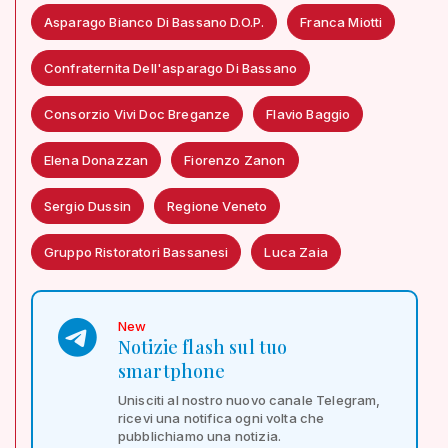
Asparago Bianco Di Bassano D.O.P.
Franca Miotti
Confraternita Dell'asparago Di Bassano
Consorzio Vivi Doc Breganze
Flavio Baggio
Elena Donazzan
Fiorenzo Zanon
Sergio Dussin
Regione Veneto
Gruppo Ristoratori Bassanesi
Luca Zaia
New
Notizie flash sul tuo
smartphone
Unisciti al nostro nuovo canale Telegram,
ricevi una notifica ogni volta che
pubblichiamo una notizia.