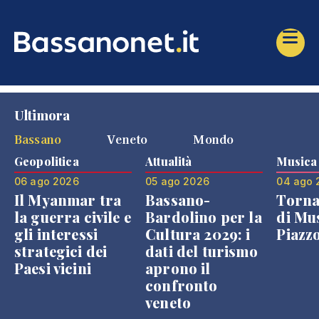
Ultimora
Bassano
Veneto
Mondo
Geopolitica
Attualità
Musica
06 ago 2026
05 ago 2026
04 ago 
Il Myanmar tra
Bassano-
Torna
la guerra civile e
Bardolino per la
di Mus
gli interessi
Cultura 2029: i
Piazz
strategici dei
dati del turismo
Paesi vicini
aprono il
confronto
veneto