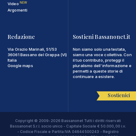
NEW
Video
Argomenti
Redazione
Sostieni Bassanonet.it
Via Orazio Marinali, 51/53
Non siamo solo una testata,
36061 Bassano del Grappa (VI)
siamo una voce collettiva. Con
Italia
il tuo contributo, proteggi il
Google maps
pluralismo dell'informazione e
permetti a queste storie di
continuare a esistere.
Sostienici
Copyright © 2009-2026 Bassanonet Tutti i diritti riservati
Bassanonet S.r.l. socio unico - Capitale Sociale € 50.000,00 i.v.
- Codice Fiscale e Partita IVA 04644500243 - Registro