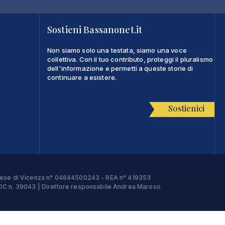
Sostieni Bassanonet.it
Non siamo solo una testata, siamo una voce
collettiva. Con il tuo contributo, proteggi il pluralismo
dell'informazione e permetti a queste storie di
continuare a esistere.
Sostienici
Imprese di Vicenza n° 04644500243 - REA n° 419353
e ROC n. 39043 | Direttore responsabile Andrea Maroso