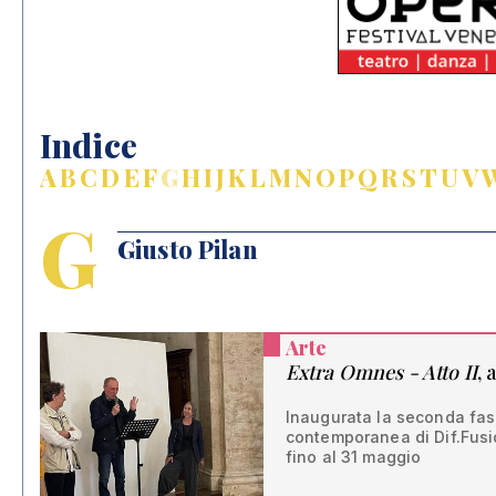
Indice
A
B
C
D
E
F
G
H
I
J
K
L
M
N
O
P
Q
R
S
T
U
V
G
Giusto Pilan
Arte
Extra Omnes - Atto II
, 
Inaugurata la seconda fase
contemporanea di Dif.Fusio
fino al 31 maggio