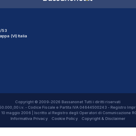
1/53
ppa (VI) Italia
Copyright © 2009-2026 Bassanonet Tutti i diritti riservati
 € 50.000,00 i.v. - Codice Fiscale e Partita IVA 04644500243 - Registro 
el 10 maggio 2006 | Iscritto al Registro degli Operatori di Comunicazion
Informativa Privacy
Cookie Policy
Copyright & Disclaimer