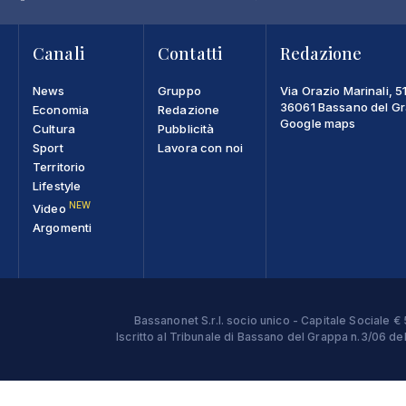
Canali
Contatti
Redazione
News
Gruppo
Via Orazio Marinali, 5
36061 Bassano del Gra
Economia
Redazione
Google maps
Cultura
Pubblicità
Sport
Lavora con noi
Territorio
Lifestyle
NEW
Video
Argomenti
Bassanonet S.r.l. socio unico - Capitale Sociale
Iscritto al Tribunale di Bassano del Grappa n.3/06 d