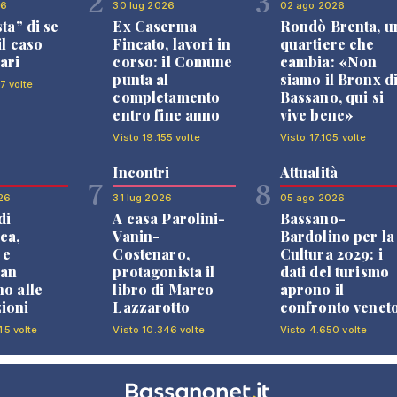
2
3
26
30 lug 2026
02 ago 2026
sta” di se
Ex Caserma
Rondò Brenta, u
il caso
Fincato, lavori in
quartiere che
ari
corso: il Comune
cambia: «Non
punta al
siamo il Bronx d
7 volte
completamento
Bassano, qui si
entro fine anno
vive bene»
Visto 19.155 volte
Visto 17.105 volte
Incontri
Attualità
7
8
26
31 lug 2026
05 ago 2026
di
A casa Parolini-
Bassano-
ca,
Vanin-
Bardolino per la
 e
Costenaro,
Cultura 2029: i
an
protagonista il
dati del turismo
no alle
libro di Marco
aprono il
ioni
Lazzarotto
confronto venet
45 volte
Visto 10.346 volte
Visto 4.650 volte