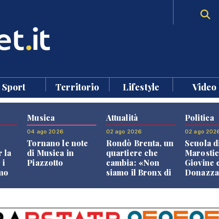
Sport
Territorio
Lifestyle
Video
Musica
Attualità
Politica
04 ago 2026
02 ago 2026
02 ago 202
Tornano le note
Rondò Brenta, un
Scuola d
 la
di Musica in
quartiere che
Marostic
 i
Piazzotto
cambia: «Non
Giovine 
smo
siamo il Bronx di
Donazz
Bassano, qui si
replican
neto
vive bene»
opposizi