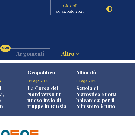
Giovedì
06 agosto 2026
NEW
Argomenti
Altro
Geopolitica
Attualità
6
02 ago 2026
01 ago 2026
i
La Corea del
Scuola di
a,
Nord verso un
Marostica e rotta
e
nuovo invio di
balcanica: per il
an
truppe in Russia
Ministero è tutto
o alle
in regola
oni