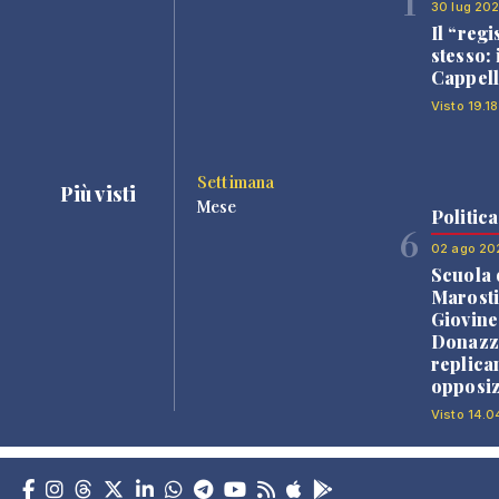
1
30 lug 20
Il “regi
stesso: 
Cappell
Visto 19.18
Settimana
Più visti
Mese
Politica
6
02 ago 20
Scuola 
Marosti
Giovine
Donazz
replica
opposiz
Visto 14.0