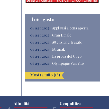
Il 06 agosto
06 ago 2025
Applausi a cena aperta
06 ago 2025
Gran Dinale
06 ago 2025
Attenzione: fragile
06 ago 2024
Etrapak
06 ago 2024
La prova del Cogo
06 ago 2024
Olympique San Vito
Mostra tutto (16)
Attualità
Geopolitica