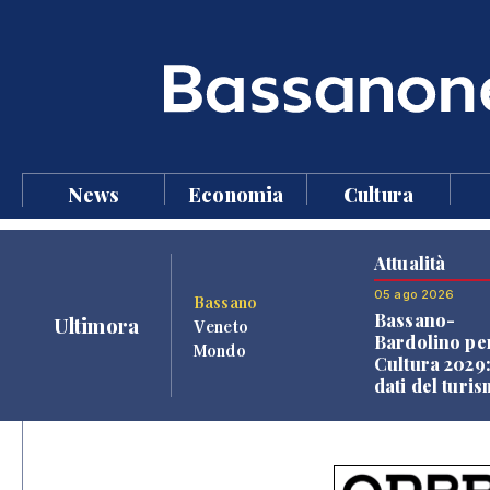
News
Economia
Cultura
Attualità
05 ago 2026
Bassano
Bassano-
Ultimora
Veneto
Bardolino per
Mondo
Cultura 2029:
dati del turi
aprono il
confronto ve