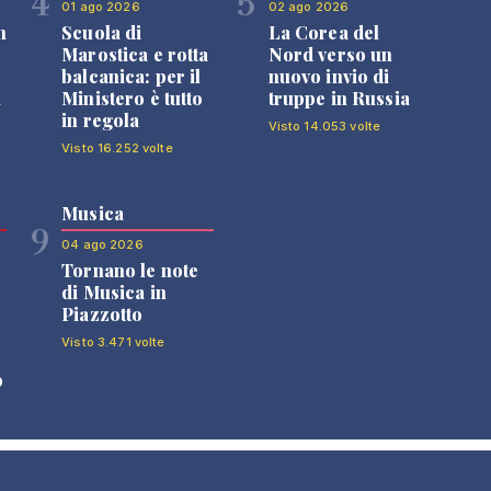
4
5
01 ago 2026
02 ago 2026
n
Scuola di
La Corea del
Marostica e rotta
Nord verso un
balcanica: per il
nuovo invio di
i
Ministero è tutto
truppe in Russia
in regola
Visto 14.053 volte
Visto 16.252 volte
Musica
9
04 ago 2026
Tornano le note
di Musica in
Piazzotto
Visto 3.471 volte
o