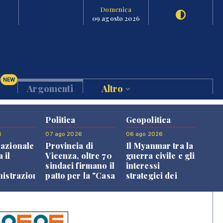
Domenica
09 agosto 2026
NEW
Argomenti
Altro
Politica
Geopolitica
6
07 ago 2026
06 ago 2026
azionale
Provincia di
Il Myanmar tra la
 il
Vicenza, oltre 70
guerra civile e gli
o
sindaci firmano il
interessi
nistrazione
patto per la "Casa
strategici dei
dei Comuni"
Paesi vicini