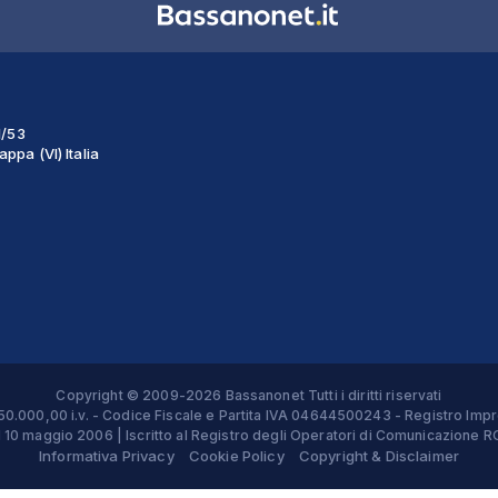
1/53
ppa (VI) Italia
Copyright © 2009-2026 Bassanonet Tutti i diritti riservati
 € 50.000,00 i.v. - Codice Fiscale e Partita IVA 04644500243 - Registro 
el 10 maggio 2006 | Iscritto al Registro degli Operatori di Comunicazion
Informativa Privacy
Cookie Policy
Copyright & Disclaimer