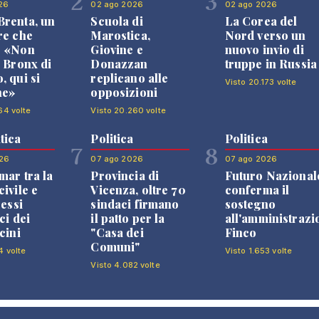
2
3
26
02 ago 2026
02 ago 2026
renta, un
Scuola di
La Corea del
re che
Marostica,
Nord verso un
: «Non
Giovine e
nuovo invio di
l Bronx di
Donazzan
truppe in Russia
, qui si
replicano alle
Visto 20.173 volte
ne»
opposizioni
64 volte
Visto 20.260 volte
tica
Politica
Politica
7
8
26
07 ago 2026
07 ago 2026
mar tra la
Provincia di
Futuro Nazional
ivile e
Vicenza, oltre 70
conferma il
ressi
sindaci firmano
sostegno
ci dei
il patto per la
all'amministrazi
cini
"Casa dei
Finco
Comuni"
4 volte
Visto 1.653 volte
Visto 4.082 volte