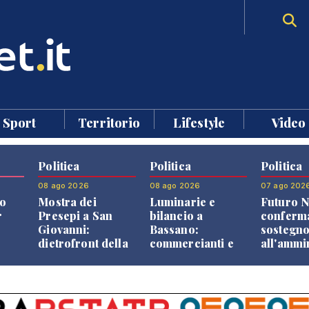
Sport
Territorio
Lifestyle
Video
Politica
Politica
Politica
08 ago 2026
08 ago 2026
07 ago 202
o
Mostra dei
Luminarie e
Futuro N
r
Presepi a San
bilancio a
conferma
Giovanni:
Bassano:
sostegn
dietrofront della
commercianti e
all'ammi
giunta e critiche
cittadini verso
Finco
dell'opposizione
una quota
volontaria