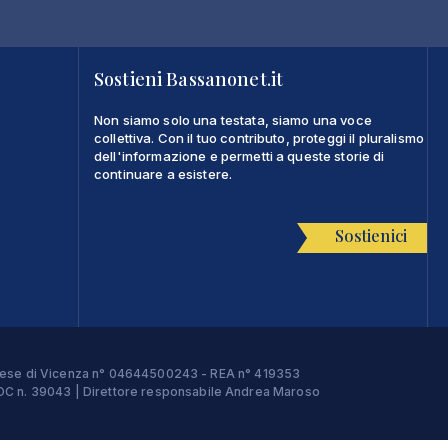
Sostieni Bassanonet.it
Non siamo solo una testata, siamo una voce
collettiva. Con il tuo contributo, proteggi il pluralismo
dell'informazione e permetti a queste storie di
continuare a esistere.
Sostienici
Imprese di Vicenza n° 04644500243 - REA n° 419353
e ROC n. 39043 | Direttore responsabile Andrea Maroso