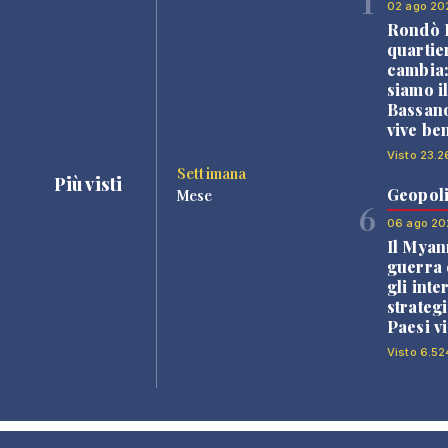
1
02 ago 20
Rondò B
quartie
cambia
siamo i
Bassano
vive be
Visto 23.2
Settimana
Più visti
Geopoli
Mese
6
06 ago 20
Il Myan
guerra c
gli inte
strategi
Paesi vi
Visto 6.52