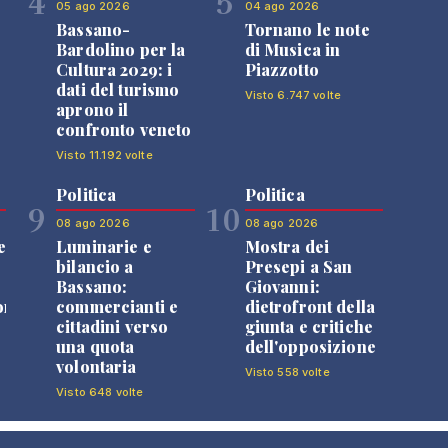
4
5
05 ago 2026
04 ago 2026
Bassano-
Tornano le note
Bardolino per la
di Musica in
Cultura 2029: i
Piazzotto
dati del turismo
Visto 6.747 volte
aprono il
confronto veneto
Visto 11.192 volte
Politica
Politica
9
10
08 ago 2026
08 ago 2026
e
Luminarie e
Mostra dei
bilancio a
Presepi a San
Bassano:
Giovanni:
one
commercianti e
dietrofront della
cittadini verso
giunta e critiche
una quota
dell'opposizione
volontaria
Visto 558 volte
Visto 648 volte