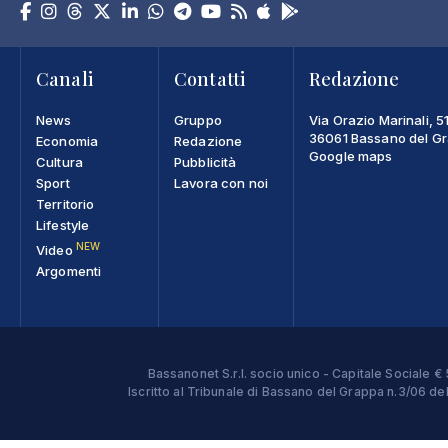
Canali
Contatti
Redazione
News
Gruppo
Via Orazio Marinali, 5
36061 Bassano del Gra
Economia
Redazione
Google maps
Cultura
Pubblicità
Sport
Lavora con noi
Territorio
Lifestyle
NEW
Video
Argomenti
Bassanonet S.r.l. socio unico - Capitale Sociale
Iscritto al Tribunale di Bassano del Grappa n.3/06 d