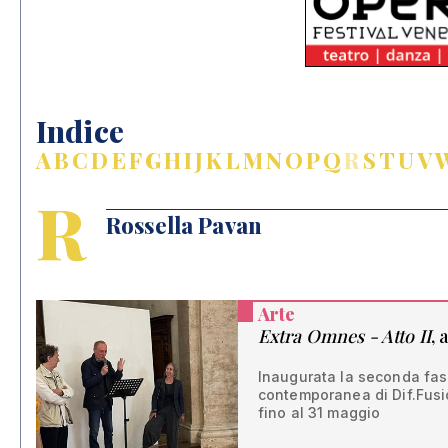
Indice
A
B
C
D
E
F
G
H
I
J
K
L
M
N
O
P
Q
R
S
T
U
V
R
Rossella Pavan
Arte
Extra Omnes - Atto II
, 
Inaugurata la seconda fase
contemporanea di Dif.Fusio
fino al 31 maggio