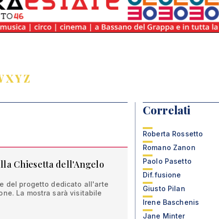
W
X
Y
Z
Correlati
Roberta Rossetto
Romano Zanon
Paolo Pasetto
alla Chiesetta dell'Angelo
Dif.fusione
 del progetto dedicato all'arte
Giusto Pilan
ne. La mostra sarà visitabile
Irene Baschenis
Jane Minter