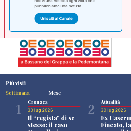
ricevi una notifica ogni volta che
pubblichiamo una notizia.
Unisciti al Canale
Più visti
Settimana
Mese
Cronaca
Attualità
1
2
30 lug 2026
30 lug 2026
Il “regista” di se
Ex Caser
stesso: il caso
Fincato, la