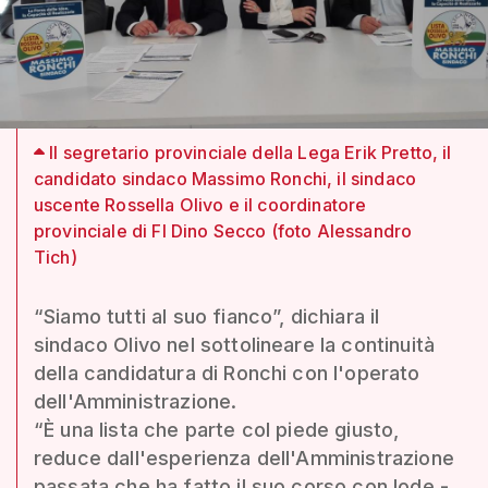
Il segretario provinciale della Lega Erik Pretto, il
candidato sindaco Massimo Ronchi, il sindaco
uscente Rossella Olivo e il coordinatore
provinciale di FI Dino Secco (foto Alessandro
Tich)
“Siamo tutti al suo fianco”, dichiara il
sindaco Olivo nel sottolineare la continuità
della candidatura di Ronchi con l'operato
dell'Amministrazione.
“È una lista che parte col piede giusto,
reduce dall'esperienza dell'Amministrazione
passata che ha fatto il suo corso con lode -