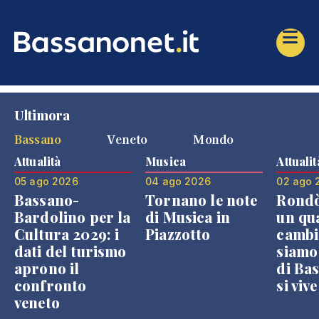
Ultimora
Bassano
Veneto
Mondo
Attualità
Musica
Attualit
05 ago 2026
04 ago 2026
02 ago 
Bassano-
Tornano le note
Rondò
Bardolino per la
di Musica in
un qu
Cultura 2029: i
Piazzotto
cambi
dati del turismo
siamo
aprono il
di Bas
confronto
si viv
veneto