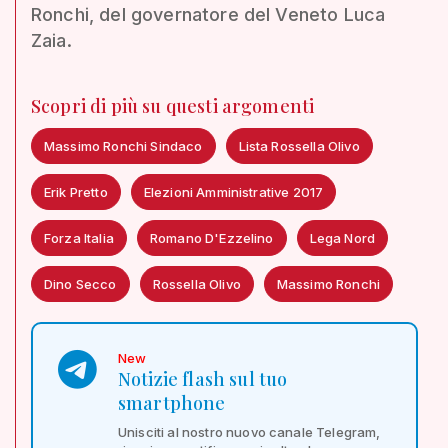
Ronchi, del governatore del Veneto Luca
Zaia.
Scopri di più su questi argomenti
Massimo Ronchi Sindaco
Lista Rossella Olivo
Erik Pretto
Elezioni Amministrative 2017
Forza Italia
Romano D'Ezzelino
Lega Nord
Dino Secco
Rossella Olivo
Massimo Ronchi
New
Notizie flash sul tuo
smartphone
Unisciti al nostro nuovo canale Telegram,