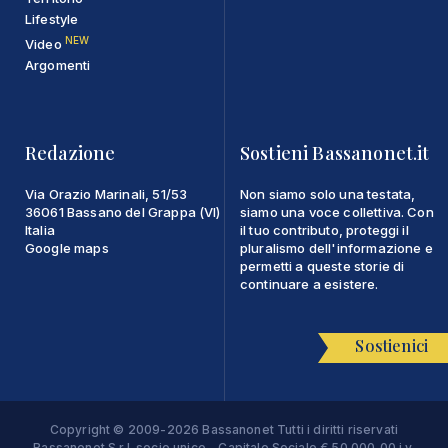
Lifestyle
NEW
Video
Argomenti
Redazione
Sostieni Bassanonet.it
Via Orazio Marinali, 51/53
Non siamo solo una testata,
36061 Bassano del Grappa (VI)
siamo una voce collettiva. Con
Italia
il tuo contributo, proteggi il
Google maps
pluralismo dell'informazione e
permetti a queste storie di
continuare a esistere.
Sostienici
Copyright © 2009-2026 Bassanonet Tutti i diritti riservati
Bassanonet S.r.l. socio unico - Capitale Sociale € 50.000,00 i.v.