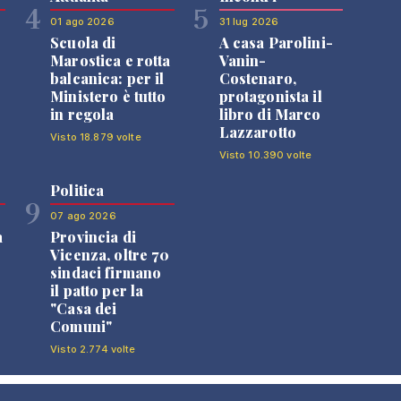
4
5
01 ago 2026
31 lug 2026
Scuola di
A casa Parolini-
Marostica e rotta
Vanin-
balcanica: per il
Costenaro,
Ministero è tutto
protagonista il
in regola
libro di Marco
Lazzarotto
Visto 18.879 volte
Visto 10.390 volte
Politica
9
07 ago 2026
a
Provincia di
Vicenza, oltre 70
sindaci firmano
il patto per la
"Casa dei
Comuni"
Visto 2.774 volte