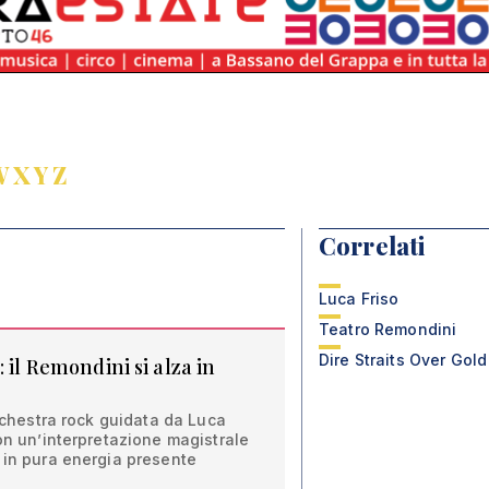
W
X
Y
Z
Correlati
Luca Friso
Teatro Remondini
Dire Straits Over Gold
 il Remondini si alza in
orchestra rock guidata da Luca
con un’interpretazione magistrale
 in pura energia presente