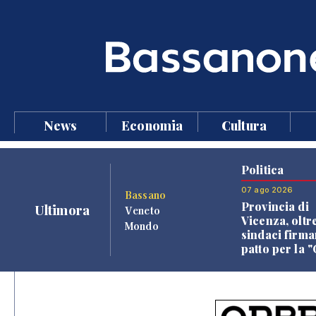
News
Economia
Cultura
Politica
07 ago 2026
Bassano
Provincia di
Ultimora
Veneto
Vicenza, oltr
Mondo
sindaci firma
patto per la 
dei Comuni"