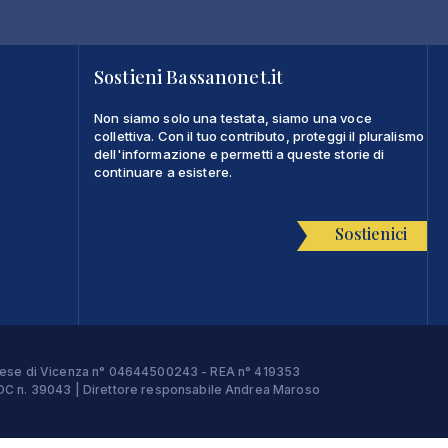
Sostieni Bassanonet.it
Non siamo solo una testata, siamo una voce
collettiva. Con il tuo contributo, proteggi il pluralismo
dell'informazione e permetti a queste storie di
continuare a esistere.
Sostienici
Imprese di Vicenza n° 04644500243 - REA n° 419353
e ROC n. 39043 | Direttore responsabile Andrea Maroso