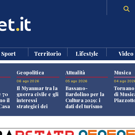
Sport
Territorio
Lifestyle
Video
Geopolitica
Attualità
Musica
06 ago 2026
05 ago 2026
04 ago 202
Il Myanmar tra la
Bassano-
Tornano 
e 70
guerra civile e gli
Bardolino per la
di Music
no il
interessi
Cultura 2029: i
Piazzott
"Casa
strategici dei
dati del turismo
Paesi vicini
aprono il
confronto veneto