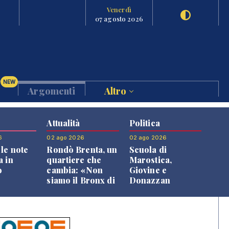
Venerdì
07 agosto 2026
NEW
Argomenti
Altro
Attualità
Politica
6
02 ago 2026
02 ago 2026
le note
Rondò Brenta, un
Scuola di
a in
quartiere che
Marostica,
o
cambia: «Non
Giovine e
siamo il Bronx di
Donazzan
Bassano, qui si
replicano alle
vive bene»
opposizioni