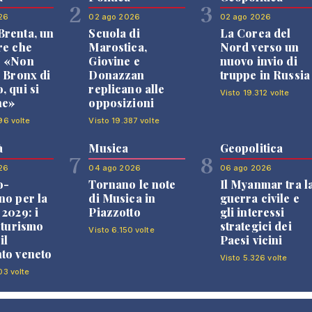
2
3
26
02 ago 2026
02 ago 2026
renta, un
Scuola di
La Corea del
re che
Marostica,
Nord verso un
: «Non
Giovine e
nuovo invio di
l Bronx di
Donazzan
truppe in Russia
, qui si
replicano alle
Visto 19.312 volte
ne»
opposizioni
96 volte
Visto 19.387 volte
à
Musica
Geopolitica
7
8
26
04 ago 2026
06 ago 2026
o-
Tornano le note
Il Myanmar tra l
no per la
di Musica in
guerra civile e
 2029: i
Piazzotto
gli interessi
l turismo
strategici dei
Visto 6.150 volte
il
Paesi vicini
to veneto
Visto 5.326 volte
03 volte