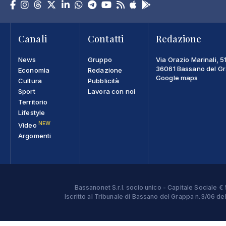
Canali
Contatti
Redazione
News
Gruppo
Via Orazio Marinali, 5
36061 Bassano del Gra
Economia
Redazione
Google maps
Cultura
Pubblicità
Sport
Lavora con noi
Territorio
Lifestyle
NEW
Video
Argomenti
Bassanonet S.r.l. socio unico - Capitale Sociale
Iscritto al Tribunale di Bassano del Grappa n.3/06 d