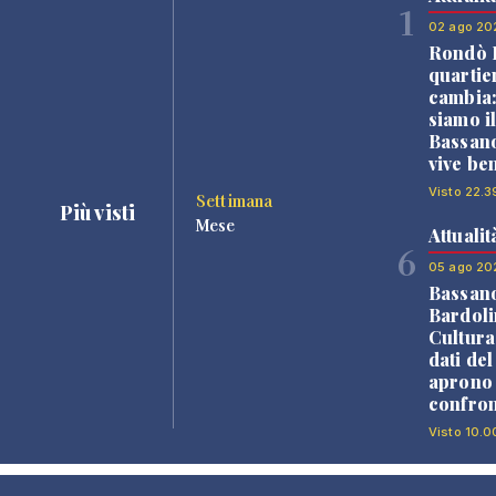
1
02 ago 20
Rondò B
quartie
cambia
siamo i
Bassano
vive be
Visto 22.3
Settimana
Più visti
Mese
Attualit
6
05 ago 20
Bassan
Bardoli
Cultura
dati de
aprono 
confron
Visto 10.0