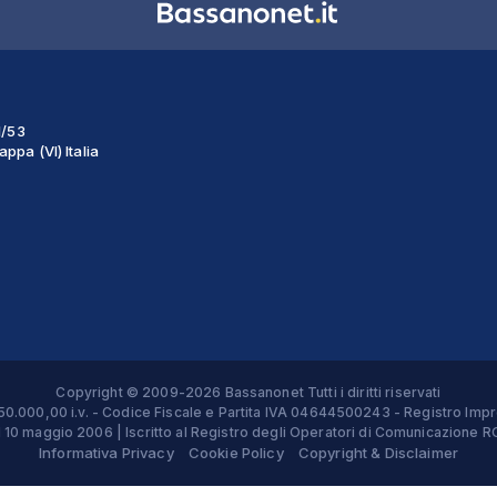
1/53
ppa (VI) Italia
Copyright © 2009-2026 Bassanonet Tutti i diritti riservati
 € 50.000,00 i.v. - Codice Fiscale e Partita IVA 04644500243 - Registro 
el 10 maggio 2006 | Iscritto al Registro degli Operatori di Comunicazion
Informativa Privacy
Cookie Policy
Copyright & Disclaimer