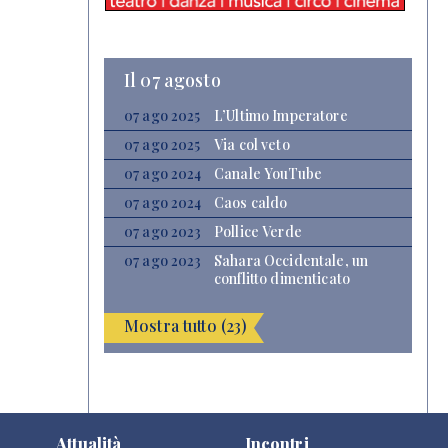
Il 07 agosto
07 ago 2025
L’Ultimo Imperatore
07 ago 2025
Via col veto
07 ago 2024
Canale YouTube
07 ago 2024
Caos caldo
07 ago 2023
Pollice Verde
07 ago 2023
Sahara Occidentale, un
conflitto dimenticato
Mostra tutto (23)
Attualità
Incontri