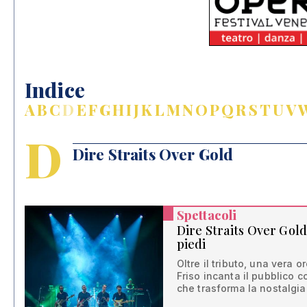
Indice
A
B
C
D
E
F
G
H
I
J
K
L
M
N
O
P
Q
R
S
T
U
V
D
Dire Straits Over Gold
Spettacoli
Dire Straits Over Gold:
piedi
Oltre il tributo, una vera 
Friso incanta il pubblico 
che trasforma la nostalgia